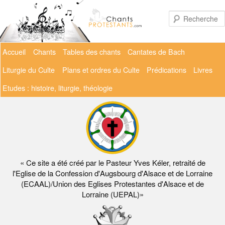
Aller
au
contenu
principal
Menu
Accueil
Chants
Tables des chants
Cantates de Bach
principal
Liturgie du Culte
Plans et ordres du Culte
Prédications
Livres
Etudes : histoire, liturgie, théologie
« Ce site a été créé par le Pasteur Yves Kéler, retraité de
l'Eglise de la Confession d'Augsbourg d'Alsace et de Lorraine
(ECAAL)/Union des Eglises Protestantes d'Alsace et de
Lorraine (UEPAL)»