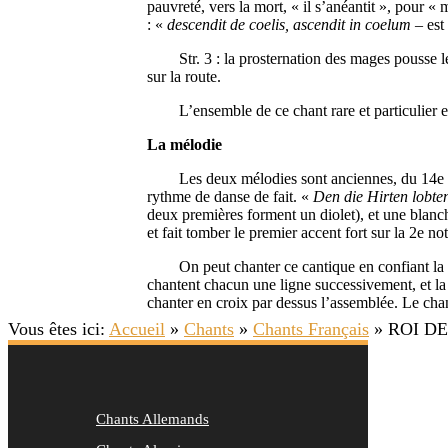
pauvreté, vers la mort, « il s’anéantit », pour «
: «
descendit de coelis, ascendit in coelum
– est
Str. 3 : la prosternation des mages pousse le fi
sur la route.
L’ensemble de ce chant rare et particulier exp
La mélodie
Les deux mélodies sont anciennes, du 14e Siècl
rythme de danse de fait. «
Den die Hirten lobte
deux premières forment un diolet), et une blanc
et fait tomber le premier accent fort sur la 2e 
On peut chanter ce cantique en confiant la pre
chantent chacun une ligne successivement, et la 
chanter en croix par dessus l’assemblée. Le cha
Vous êtes ici:
Accueil
»
Chants
»
Chants Français
»
ROI DE
Chants Allemands