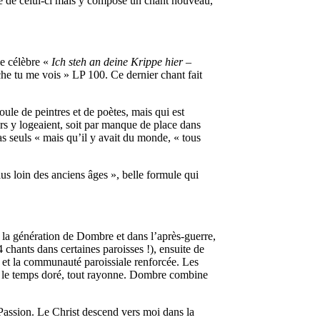
me de celui-ci mais y compose un chant nouveau,
e célèbre «
Ich steh an deine Krippe hier
–
che tu me vois » LP 100. Ce dernier chant fait
ule de peintres et de poètes, mais qui est
eurs y logeaient, soit par manque de place dans
pas seuls « mais qu’il y avait du monde, « tous
us loin des anciens âges », belle formule qui
la génération de Dombre et dans l’après-guerre,
4 chants dans certaines paroisses !), ensuite de
s, et la communauté paroissiale renforcée. Les
oré, le temps doré, tout rayonne. Dombre combine
 Passion. Le Christ descend vers moi dans la