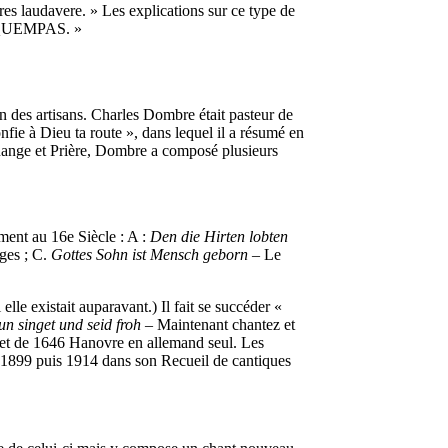
s laudavere. » Les explications sur ce type de
LE QUEMPAS. »
des artisans. Charles Dombre était pasteur de
fie à Dieu ta route », dans lequel il a résumé en
uange et Prière, Dombre a composé plusieurs
ent au 16e Siècle : A :
Den die Hirten lobten
ges ; C.
Gottes Sohn ist Mensch geborn
– Le
le existait auparavant.) Il fait se succéder «
un singet und seid froh
– Maintenant chantez et
, et de 1646 Hanovre en allemand seul. Les
1899 puis 1914 dans son Recueil de cantiques