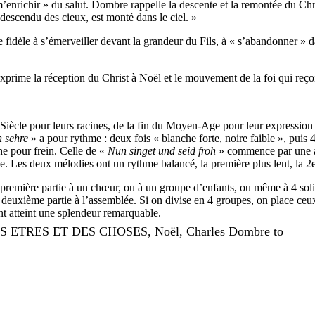
 m’enrichir » du salut. Dombre rappelle la descente et la remontée du Chr
 descendu des cieux, est monté dans le ciel. »
dèle à s’émerveiller devant la grandeur du Fils, à « s’abandonner » dan
rime la réception du Christ à Noël et le mouvement de la foi qui reço
e pour leurs racines, de la fin du Moyen-Age pour leur expression ac
n sehre
» a pour rythme : deux fois « blanche forte, noire faible », puis
he pour frein. Celle de «
Nun singet und seid froh
» commence par une a
note. Les deux mélodies ont un rythme balancé, la première plus lent, la 
mière partie à un chœur, ou à un groupe d’enfants, ou même à 4 solist
deuxième partie à l’assemblée. Si on divise en 4 groupes, on place ceux(c
nt atteint une splendeur remarquable.
S ETRES ET DES CHOSES, Noël, Charles Dombre to