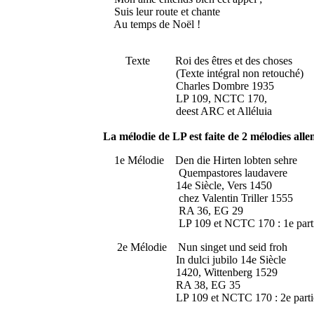
Suis leur route et chante
Au temps de Noël !
Texte Roi des êtres et des choses
(Texte intégral non retouché)
Charles Dombre 1935
LP 109, NCTC 170,
deest ARC et Alléluia
La mélodie de LP est faite de 2 mélodies all
1e Mélodie Den die Hirten lobten sehre
Quempastores laudavere
14e Siècle, Vers 1450
chez Valentin Triller 1555
RA 36, EG 29
LP 109 et NCTC 170 : 1e parti
2e Mélodie Nun singet und seid froh
In dulci jubilo 14e Siècle
1420, Wittenberg 1529
RA 38, EG 35
LP 109 et NCTC 170 : 2e parti