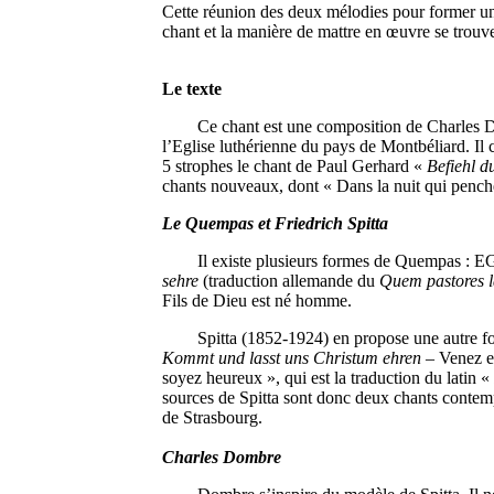
Cette réunion des deux mélodies pour former un
chant et la manière de mattre en œuvre se trouv
Le texte
Ce chant est une composition de Charles Dombr
l’Eglise luthérienne du pays de Montbéliard. Il 
5 strophes le chant de Paul Gerhard «
Befiehl d
chants nouveaux, dont « Dans la nuit qui penche 
Le Quempas et Friedrich Spitta
Il existe plusieurs formes de Quempas : EG 29
sehre
(traduction allemande du
Quem pastores 
Fils de Dieu est né homme.
Spitta (1852-1924) en propose une autre forme, à
Kommt und lasst uns Christum ehren
– Venez e
soyez heureux », qui est la traduction du latin 
sources de Spitta sont donc deux chants contemp
de Strasbourg.
Charles Dombre