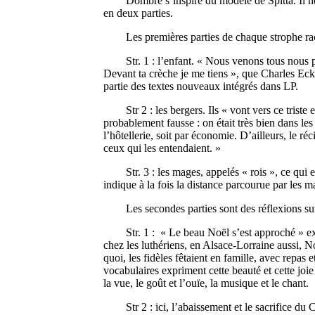
Dombre s’inspire du modèle de Spitta. Il ne tr
en deux parties.
Les premières parties de chaque strophe racon
Str. 1 : l’enfant. « Nous venons tous nous pe
Devant ta crèche je me tiens », que Charles Eck
partie des textes nouveaux intégrés dans LP.
Str 2 : les bergers. Ils « vont vers ce triste e
probablement fausse : on était très bien dans les
l’hôtellerie, soit par économie. D’ailleurs, le r
ceux qui les entendaient. »
Str. 3 : les mages, appelés « rois », ce qui est
indique à la fois la distance parcourue par les m
Les secondes parties sont des réflexions sur 
Str. 1 : « Le beau Noël s’est approché » expri
chez les luthériens, en Alsace-Lorraine aussi, Noë
quoi, les fidèles fêtaient en famille, avec repas
vocabulaires expriment cette beauté et cette joi
la vue, le goût et l’ouïe, la musique et le chant.
Str 2 : ici, l’abaissement et le sacrifice du Ch