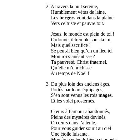
2. A travers la nuit sereine,
Humblement vêtus de laine,
Les
bergers
vont dans la plaine
Vers ce triste et pauvre toit.
Jésus, le monde est plein de toi !
Ordonne, il tremble sous ta loi.
Mais quel sacrifice !
Se peut-il bien qu’en un lieu tel
Mon roi s’anéantisse ?
Ta pauvreté, Christ fraternel,
Qu’elle m’enrichisse
Au temps de Noël !
3. Du plus loin des anciens âges,
Portés par leurs équipages,
S’en sont venus les rois
mages
,
Et les voici prosternés.
Cœurs à l’amour abandonnés,
Pleins des mystères devinés,
O cœurs dans l’attente,
Pour vous guider sourit au ciel
Une étoile luisante.
Mon âme entends bien cet appel ;