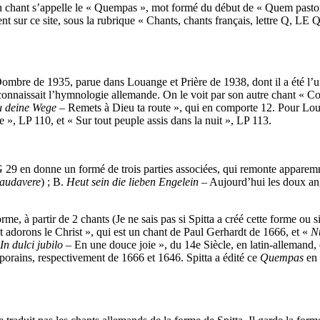
 chant s’appelle le « Quempas », mot formé du début de « Quem pastore
ent sur ce site, sous la rubrique « Chants, chants français, lettre Q, 
e de 1935, parue dans Louange et Prière de 1938, dont il a été l’un 
connaissait l’hymnologie allemande. On le voit par son autre chant « Con
u deine Wege
– Remets à Dieu ta route », qui en comporte 12. Pour Lo
», LP 110, et « Sur tout peuple assis dans la nuit », LP 113.
 en donne un formé de trois parties associées, qui remonte apparemm
laudavere
) ; B.
Heut sein die lieben Engelein
– Aujourd’hui les doux an
 partir de 2 chants (Je ne sais pas si Spitta a créé cette forme ou si el
t adorons le Christ », qui est un chant de Paul Gerhardt de 1666, et «
N
«
In dulci jubilo
– En une douce joie », du 14e Siècle, en latin-allemand
orains, respectivement de 1666 et 1646. Spitta a édité ce
Quempas
en 