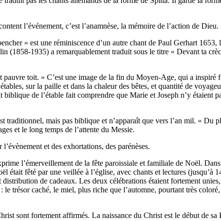
aduit pas les chants allemands de la forme de Spitta. Il garde la for
tent l’événement, c’est l’anamnèse, la mémoire de l’action de Dieu.
ncher » est une réminiscence d’un autre chant de Paul Gerhart 1653, l
lin (1858-1935) a remarquablement traduit sous le titre « Devant ta crè
t pauvre toit. » C’est une image de la fin du Moyen-Age, qui a inspiré fo
 étables, sur la paille et dans la chaleur des bêtes, et quantité de voyag
écit biblique de l’étable fait comprendre que Marie et Joseph n’y étaient 
 traditionnel, mais pas biblique et n’apparaît que vers l’an mil. « Du pl
ages et le long temps de l’attente du Messie.
l’évènement et des exhortations, des parénèses.
me l’émerveillement de la fête paroissiale et familiale de Noël. Dans 
l était fêté par une veillée à l’église, avec chants et lectures (jusqu’à 1
 et distribution de cadeaux. Les deux célébrations étaient fortement unie
e : le trésor caché, le miel, plus riche que l’automne, pourtant très col
rist sont fortement affirmés. La naissance du Christ est le début de sa