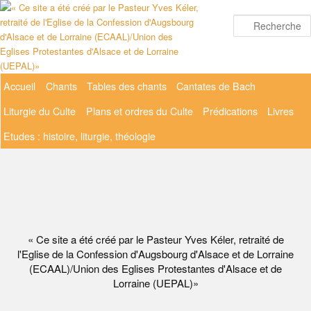
Aller
au
contenu
principal
Menu
Accueil
Chants
Tables des chants
Cantates de Bach
principal
Liturgie du Culte
Plans et ordres du Culte
Prédications
Livres
Etudes : histoire, liturgie, théologie
« Ce site a été créé par le Pasteur Yves Kéler, retraité de
l'Eglise de la Confession d'Augsbourg d'Alsace et de Lorraine
(ECAAL)/Union des Eglises Protestantes d'Alsace et de
Lorraine (UEPAL)»