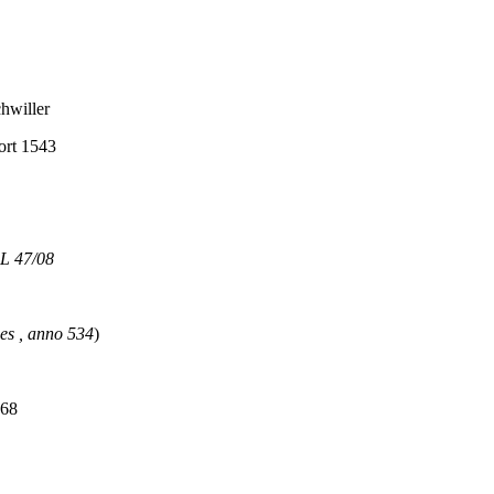
iller
rt 1543
 47/08
ies , anno 534
)
68