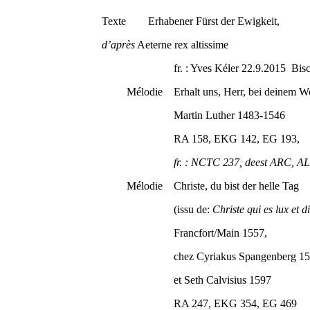
Texte Erhabener Fürst der Ewigkeit,
d’après
Aeterne rex altissime
fr. : Yves Kéler 22.9.2015 Bischw
Mélodie Erhalt uns, Herr, bei deinem Wo
Martin Luther 1483-1546
RA 158, EKG 142, EG 193,
fr. : NCTC 237, deest ARC, ALL
Mélodie
Christe, du bist der helle Tag
(issu de:
Christe qui es lux et d
Francfort/Main 1557,
chez Cyriakus Spangenberg 15
et Seth Calvisius 1597
RA 247, EKG 354, EG 469