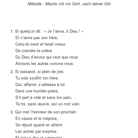
Mélodie : Machs mit mir Gott, nach deiner Güt
1. Si quelq’un dit : « Je t’aime, ô Dieu ! »
Et n’aime pas son frère,
Celui-là ment et ferait mieux
De craindre la colère
Du Dieu d’amour qui veut que nous
Aimions les autres comme nous.
2. Si rassasié, si plein de joie,
Tu vois souffrir ton frère,
Qui, affamé, s’adresse à toi
Dans une humble prière,
S’il part à vide et sans ton pain,
Ta foi, sans œuvre, est un mot vain.
3. Qui met l’honneur de son prochain
En cause et le méprise,
Se réjouit quand on atteint
Les autres par surprise
Et laisse dire et calomnier,