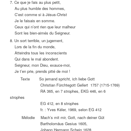
7. Ce que je fais au plus petit,
Au plus humble des hommes,
C’est comme si à Jésus-Christ
Je le faisais en somme.
Ceux qui n’ont rien que leur malheur
Sont les bien-aimés du Seigneur.
8. Un sort terrible, un jugement,
Lors de la fin du monde,
Atteindra tous les inconscients
Qui dans le mal abondent.
Seigneur, mon Dieu, exauce-moi,
Je t’en prie, prends pitié de moi !
Texte So jemand spricht, ich liebe Gott
Christian Fürchtegott Gellert 1757 (1715-1769)
RA 365, en 7 strophes, EKG 446, en 6
strophes
EG 412, en 8 strophes
fr. : Yves Kéler, 1969, selon EG 412
Mélodie Mach’s mit mir, Gott, nach deiner Güt
Bartholomäus Gesius 1605,
Johann Hermann Schein 1628