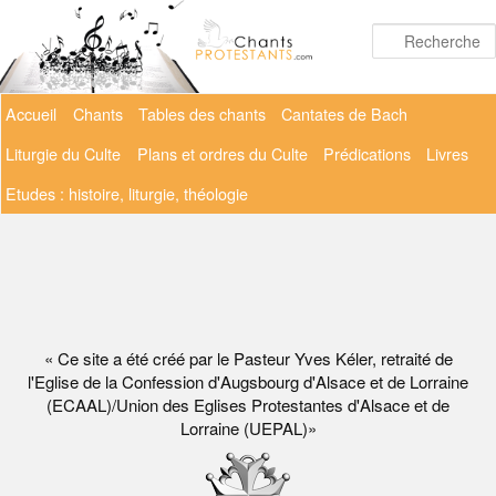
Aller
au
contenu
principal
Menu
Accueil
Chants
Tables des chants
Cantates de Bach
principal
Liturgie du Culte
Plans et ordres du Culte
Prédications
Livres
Etudes : histoire, liturgie, théologie
« Ce site a été créé par le Pasteur Yves Kéler, retraité de
l'Eglise de la Confession d'Augsbourg d'Alsace et de Lorraine
(ECAAL)/Union des Eglises Protestantes d'Alsace et de
Lorraine (UEPAL)»