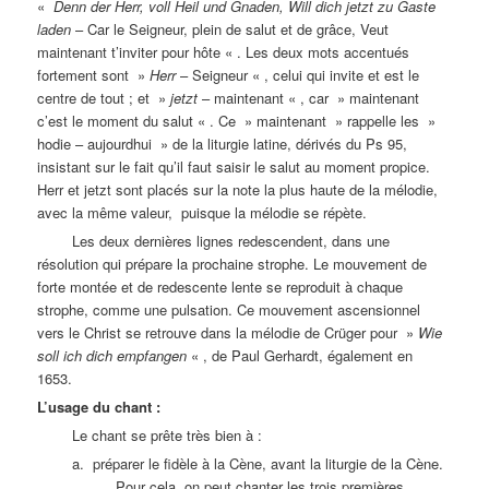
«
Denn der Herr, voll Heil und Gnaden, Will dich jetzt zu Gaste
laden
– Car le Seigneur, plein de salut et de grâce, Veut
maintenant t’inviter pour hôte « . Les deux mots accentués
fortement sont »
Herr
– Seigneur « , celui qui invite et est le
centre de tout ; et »
jetzt
– maintenant « , car » maintenant
c’est le moment du salut « . Ce » maintenant » rappelle les »
hodie – aujourdhui » de la liturgie latine, dérivés du Ps 95,
insistant sur le fait qu’il faut saisir le salut au moment propice.
Herr et jetzt sont placés sur la note la plus haute de la mélodie,
avec la même valeur, puisque la mélodie se répète.
Les deux dernières lignes redescendent, dans une
résolution qui prépare la prochaine strophe. Le mouvement de
forte montée et de redescente lente se reproduit à chaque
strophe, comme une pulsation. Ce mouvement ascensionnel
vers le Christ se retrouve dans la mélodie de Crüger pour »
Wie
soll ich dich empfangen
« , de Paul Gerhardt, également en
1653.
L’usage du chant :
Le chant se prête très bien à :
a. préparer le fidèle à la Cène, avant la liturgie de la Cène.
Pour cela, on peut chanter les trois premières