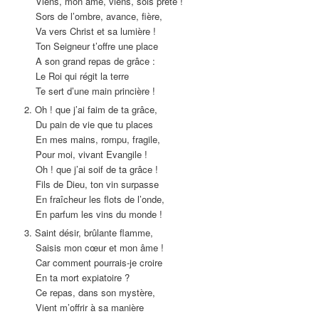
Viens, mon âme, viens, sois prête !
Sors de l’ombre, avance, fière,
Va vers Christ et sa lumière !
Ton Seigneur t’offre une place
A son grand repas de grâce :
Le Roi qui régit la terre
Te sert d’une main princière !
2. Oh ! que j’ai faim de ta grâce,
Du pain de vie que tu places
En mes mains, rompu, fragile,
Pour moi, vivant Evangile !
Oh ! que j’ai soif de ta grâce !
Fils de Dieu, ton vin surpasse
En fraîcheur les flots de l’onde,
En parfum les vins du monde !
3. Saint désir, brûlante flamme,
Saisis mon cœur et mon âme !
Car comment pourrais-je croire
En ta mort expiatoire ?
Ce repas, dans son mystère,
Vient m’offrir à sa manière