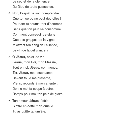
Le secret de la clémence
Du Dieu de toute-puissance.
4. Non, l’esprit ne sait comprendre
Que ton corps ne peut décroître !
Pourtant tu nourris tant d’hommes
Sans que ton pain se consomme.
Comment concevoir ce signe
Que ces grappes de la vigne
M’offrent ton sang de l’alliance,
Le vin de la délivrance ?
5. O
Jésus,
soleil de vie,
Jésus,
mon Roi, mon Messie,
Tout en toi,
Jésus
, commence,
Toi,
Jésus,
mon espérance,
Devant toi je me présente,
Viens, réponds à mon attente :
Donne-moi ta coupe à boire,
Romps pour moi ton pain de gloire.
6. Ton amour, J
ésus,
fidèle,
S’offre en cette mort cruelle.
Tu as quitté ta lumière,