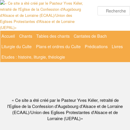
Aller
au
contenu
principal
Menu
Accueil
Chants
Tables des chants
Cantates de Bach
principal
Liturgie du Culte
Plans et ordres du Culte
Prédications
Livres
Etudes : histoire, liturgie, théologie
« Ce site a été créé par le Pasteur Yves Kéler, retraité de
l'Eglise de la Confession d'Augsbourg d'Alsace et de Lorraine
(ECAAL)/Union des Eglises Protestantes d'Alsace et de
Lorraine (UEPAL)»