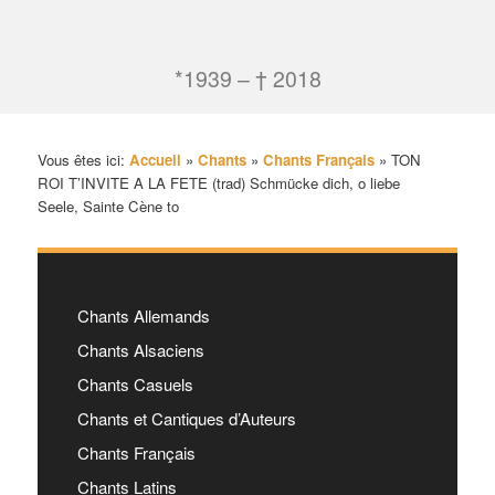
*1939 – † 2018
Vous êtes ici:
Accueil
»
Chants
»
Chants Français
»
TON
ROI T’INVITE A LA FETE (trad) Schmücke dich, o liebe
Seele, Sainte Cène to
Chants Allemands
Chants Alsaciens
Chants Casuels
Chants et Cantiques d’Auteurs
Chants Français
Chants Latins