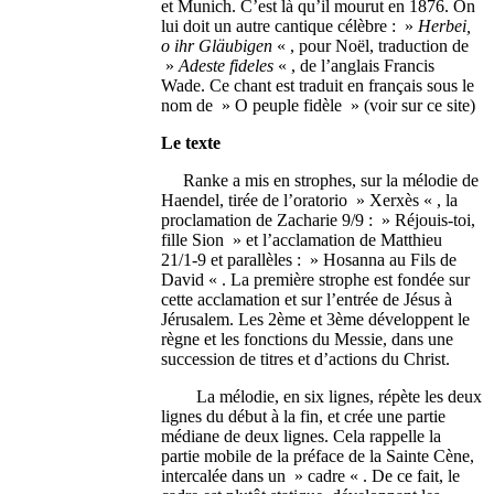
et Munich. C’est là qu’il mourut en 1876. On
lui doit un autre cantique célèbre : »
Herbei,
o ihr Gläubigen
« , pour Noël, traduction de
»
Adeste fideles
« , de l’anglais Francis
Wade. Ce chant est traduit en français sous le
nom de » O peuple fidèle » (voir sur ce site)
Le texte
Ranke a mis en strophes, sur la mélodie de
Haendel, tirée de l’oratorio » Xerxès « , la
proclamation de Zacharie 9/9 : » Réjouis-toi,
fille Sion » et l’acclamation de Matthieu
21/1-9 et parallèles : » Hosanna au Fils de
David « . La première strophe est fondée sur
cette acclamation et sur l’entrée de Jésus à
Jérusalem. Les 2ème et 3ème développent le
règne et les fonctions du Messie, dans une
succession de titres et d’actions du Christ.
La mélodie, en six lignes, répète les deux
lignes du début à la fin, et crée une partie
médiane de deux lignes. Cela rappelle la
partie mobile de la préface de la Sainte Cène,
intercalée dans un » cadre « . De ce fait, le