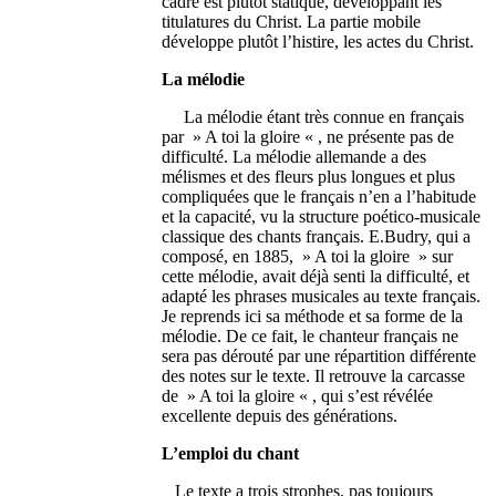
cadre est plutôt statique, développant les
titulatures du Christ. La partie mobile
développe plutôt l’histire, les actes du Christ.
La mélodie
La mélodie étant très connue en français
par » A toi la gloire « , ne présente pas de
difficulté. La mélodie allemande a des
mélismes et des fleurs plus longues et plus
compliquées que le français n’en a l’habitude
et la capacité, vu la structure poético-musicale
classique des chants français. E.Budry, qui a
composé, en 1885, » A toi la gloire » sur
cette mélodie, avait déjà senti la difficulté, et
adapté les phrases musicales au texte français.
Je reprends ici sa méthode et sa forme de la
mélodie. De ce fait, le chanteur français ne
sera pas dérouté par une répartition différente
des notes sur le texte. Il retrouve la carcasse
de » A toi la gloire « , qui s’est révélée
excellente depuis des générations.
L’emploi du chant
Le texte a trois strophes, pas toujours