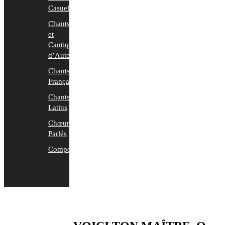
Casuels
Chants
et
Cantiques
d’Auteurs
Chants
Français
Chants
Latins
Chœurs
Parlés
Compositions