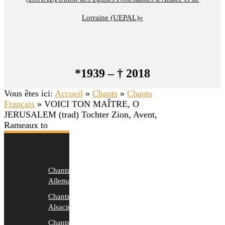
Lorraine (UEPAL)»
*1939 – † 2018
Vous êtes ici:
Accueil
»
Chants
»
Chants
Français
»
VOICI TON MAÎTRE, O
JERUSALEM (trad) Tochter Zion, Avent,
Rameaux to
Chants
Allemands
Chants
Alsaciens
Chants