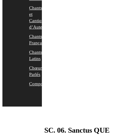
Chants
et
Cantiques
d’Auteurs
Chants
Français
Chants
Latins
Chœurs
Parlés
Compositions
SC. 06. Sanctus QUE