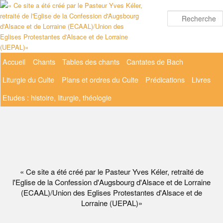
Aller
au
contenu
principal
Menu
Accueil
Chants
Tables des chants
Cantates de Bach
principal
Liturgie du Culte
Plans et ordres du Culte
Prédications
Livres
Etudes : histoire, liturgie, théologie
« Ce site a été créé par le Pasteur Yves Kéler, retraité de
l'Eglise de la Confession d'Augsbourg d'Alsace et de Lorraine
(ECAAL)/Union des Eglises Protestantes d'Alsace et de
Lorraine (UEPAL)»