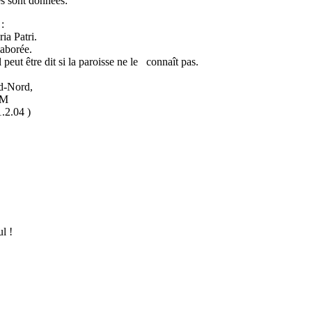
s sont données:
:
a Patri.
laborée.
 mais il peut être dit si la paroisse ne le connaît pas.
d-Nord,
M
2.04 )
l !