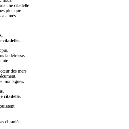
nous,
ne citadelle
es plus que
 aimés.
s,
itadelle.
pui,
s la détresse.
inte
œur des mers,
écument,
s montagnes.
s,
e citadelle.
ouissent
as ébranlée,