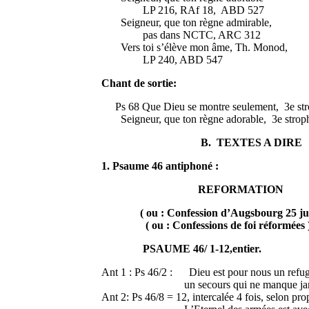
LP 216, RAf 18, ABD 527
Seigneur, que ton règne admirable,
pas dans NCTC, ARC 312
Vers toi s’élève mon âme, Th. Monod,
LP 240, ABD 547
Chant de sortie:
Ps 68 Que Dieu se montre seulement, 3e st
Seigneur, que ton règne adorable, 3e strop
B. TEXTES A DIRE
1. Psaume 46 antiphoné :
REFORMATION
( ou : Confession d’Augsbourg 25 ju
( ou : Confessions de foi réformées 
PSAUME 46/ 1-12,entier. Te
Ant 1 : Ps 46/2 : Dieu est pour nous un refug
un secours qui ne manque jamais d
Ant 2: Ps 46/8 = 12, intercalée 4 fois, selon pr