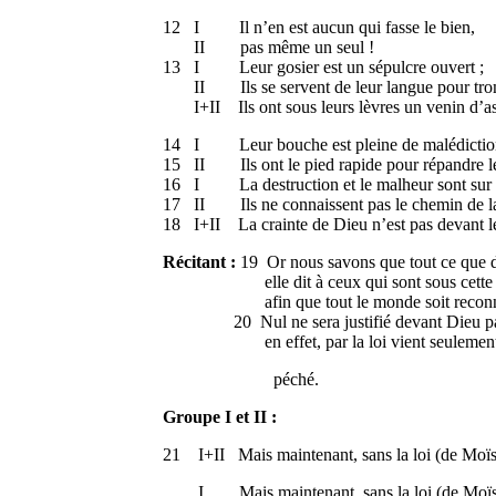
12 I Il n’en est aucun qui fasse le bien,
II pas même un seul !
13 I Leur gosier est un sépulcre ouver
II Ils se servent de leur langue pour tro
I+II Ils ont sous leurs lèvres un venin d’asp
14 I Leur bouche est pleine de malédiction
15 II Ils ont le pied rapide pour répandre l
16 I La destruction et le malheur sont sur l
17 II Ils ne connaissent pas le chemin de la
18 I+II La crainte de Dieu n’est pas devant l
Récitant :
19 Or nous savons que tout ce que di
elle dit à ceux qui sont sous cette l
afin que tout le monde soit reconnu c
20 Nul ne sera justifié devant Dieu par le
en effet, par la loi vient seulement la
péché.
Groupe I et II :
21 I+II Mais maintenant, sans la loi (de Moïse)
I Mais maintenant, sans la loi (de Moïs