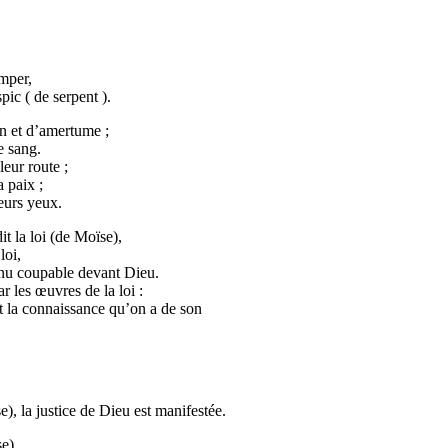
t ;
mper,
ic ( de serpent ).
 et d’amertume ;
e sang.
eur route ;
 paix ;
eurs yeux.
t la loi (de Moïse),
oi,
oupable devant Dieu.
s œuvres de la loi :
 connaissance qu’on a de son
, la justice de Dieu est manifestée.
e)