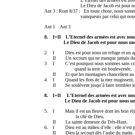
L’Eternel des armées est avec 
Le Dieu de Jacob est pour nous u
Ant 3 : Rom 8/37 : En toute chose, nous somm
vainqueurs par celui qui nous a
Ant 1 Ant 3
8. I+II L’Eternel des armées est avec nou
Le Dieu de Jacob est pour nous une c
2 I Dieu est pour nous un refuge et un ap
II Un secours qui ne manque jamais dan
3 I C’est pourquoi nous sommes sans cra
quand la terre est bouleversée,
II Et que les montagnes chancellent au c
4 I Quand les flots de la mer mugissent, 
II Se soulèvent jusqu’à faire trembler le
8. I+II L’Eternel des armées est avec nou
Le Dieu de Jacob est pour nous un
5. I Mais iI est un fleuve dont les bras réj
la cité de Dieu,
II La sainte demeure du Très-Haut.
6. I Dieu est au milieu d’elle : elle n’est p
II Dieu la secourt dès l’aube du matin.