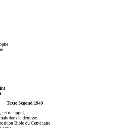
rophe
he
in)
)
xte Segond 1949
e et un appui,
ans la détresse.
oposition Bible du Centenaire :