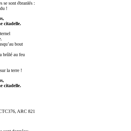
se sont ébranlés :
du !
s,
itadelle.
ernel
e.
usqu’au bout
a brûlé au feu
 la terre !
s,
itadelle.
CTC376, ARC 821
2 Ant 3