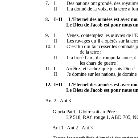
7. I Des nations ont grondé, des royaumes 
II Il a donné de la voix, et la terre a fon
8. I+II L’Eternel des armées est avec nou
Le Dieu de Jacob est pour nous une c
9. I Venez, contemplez les œuvres de l’Et
II Les ravages qu’il a opérés sur la terr
10. I C’est lui qui fait cesser les combats j
de la terre ;
II Il a brisé l’arc, il a rompu la lance, il 
les chars de guerre !
11. I Arrêtez, et sachez que je suis Dieu !
II Je domine sur les nations, je domine sur
12. I+II L’Eternel des armées est avec nou
Le Dieu de Jacob est pour nous une c
Ant 2 Ant 3
Gloria Patri : Gloire soit au Père :
LP 518, RAf rouge 1, ABD 705, N
Ant 1 Ant 