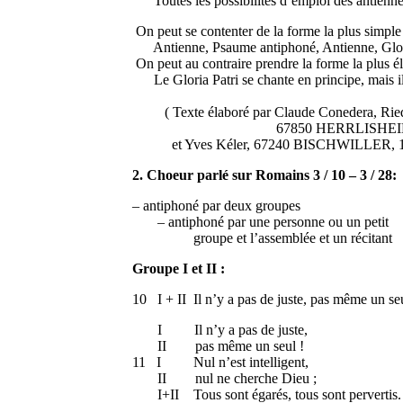
Toutes les possibilités d’emploi des antienne
On peut se contenter de la forme la plus simple 
Antienne, Psaume antiphoné, Antienne, Glori
On peut au contraire prendre la forme la plus é
Le Gloria Patri se chante en principe,
( Texte élaboré par Claude Conedera, Rie
67850 HERRLISHEI
et Yves Kéler, 67240 BISCHWILLER, 1.
2. Choeur parlé sur Romains 3 / 10 – 3 / 28:
– antiphoné par deux groupes
– antiphoné par une personne ou un petit
groupe et l’assemblée et un récitant
Groupe I et II :
10 I + II Il n’y a pas de juste, pas même un seu
I Il n’y a pas de juste,
II pas même un seul !
11 I Nul n’est intelligent,
II nul ne cherche Dieu ;
I+II Tous sont égarés, tous sont pervertis.