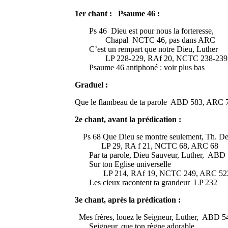
1er chant : Psaume 46 :
Ps 46 Dieu est pour nous la forteresse,
Chapal NCTC 46, pas dans ARC
C’est un rempart que notre Dieu, Luther
LP 228-229, RAf 20, NCTC 238-239,
Psaume 46 antiphoné : voir plus bas
Graduel :
Que le flambeau de ta parole ABD 583, ARC 
2e chant, avant la prédication :
Ps 68 Que Dieu se montre seulement, Th. D
LP 29, RA f 21, NCTC 68, ARC 68
Par ta parole, Dieu Sauveur, Luther, ABD
Sur ton Eglise universelle
LP 214, RAf 19, NCTC 249, ARC 52
Les cieux racontent ta grandeur LP 232
3e chant, après la prédication :
Mes frères, louez le Seigneur, Luther, ABD 5
Seigneur, que ton règne adorable