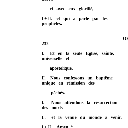
et avec eux glorifié,
I + II.
et qui a parlé par les
prophètes.
ORDINA
232
I.
Et en la seule Eglise, sainte,
universelle et
apostolique.
II.
Nous confessons un baptême
unique en rémission des
péchés.
I.
Nous attendons la résurrection
des morts
II.
et la venue du monde à venir.
I + II.
Amen.
*