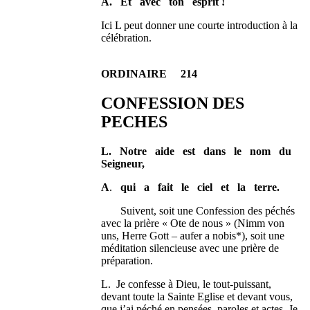
A.
Et avec ton esprit !
Ici L peut donner une courte introduction à la
célébration.
ORDINAIRE 214
CONFESSION DES
PECHES
L.
Notre aide est dans le nom du
Seigneur,
A
.
qui a fait le ciel et la terre.
Suivent, soit une Confession des péchés
avec la prière « Ote de nous » (Nimm von
uns, Herre Gott – aufer a nobis*), soit une
méditation silencieuse avec une prière de
préparation.
L. Je confesse à Dieu, le tout-puissant,
devant toute la Sainte Eglise et devant vous,
que j’ai péché en pensées, paroles et actes. Je