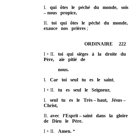
I.
qui ôtes le péché du monde, sois
– nous propice,
II.
toi qui ôtes le péché du monde,
exauce nos prières
;
ORDINAIRE 222
I + II.
toi qui sièges à la droite du
Père, aie pitié de
nous.
I.
Car toi seul tu es le saint
,
I + II.
tu es seul le Seigneur,
I.
seul tu es le Très – haut, Jésus –
Christ,
II.
avec l’Esprit – saint dans la gloire
de Dieu le Père.
I + II.
Amen.
*