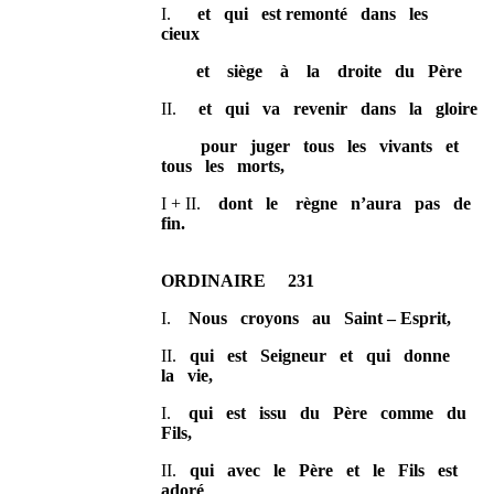
I.
et qui est remonté dans les
cieux
et siège à la droite du Père
II.
et qui va revenir dans la gloire
pour juger tous les vivants et
tous les morts,
I + II.
dont le règne n’aura pas de
fin.
ORDINAIRE 231
I.
Nous croyons au Saint – Esprit,
II.
qui est Seigneur et qui donne
la vie,
I.
qui est issu du Père comme du
Fils,
II.
qui avec le Père et le Fils est
adoré