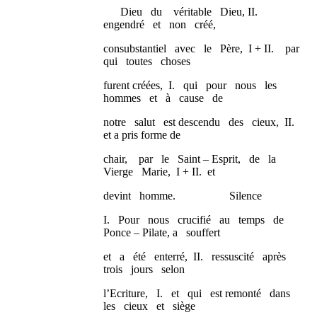
Dieu du véritable Dieu, II.
engendré et non créé,
consubstantiel avec le Père, I + II. par
qui toutes choses
furent créées, I. qui pour nous les
hommes et à cause de
notre salut est descendu des cieux, II.
et a pris forme de
chair, par le Saint – Esprit, de la
Vierge Marie, I + II. et
devint homme. Silence
I. Pour nous crucifié au temps de
Ponce – Pilate, a souffert
et a été enterré, II. ressuscité après
trois jours selon
l’Ecriture, I. et qui est remonté dans
les cieux et siège