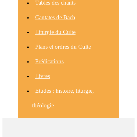
Tables des chants
Cantates de Bach
Liturgie du Culte
Plans et ordres du Culte
Prédications
Livres
Etudes : histoire, liturgie,
théologie