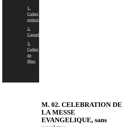
1.
Cultes
entiers
2.
Casuels
3.
Cultes
de
fêtes
M. 02. CELEBRATION DE
LA MESSE
EVANGELIQUE, sans