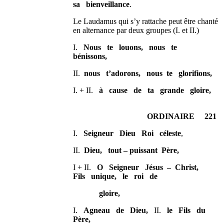
sa bienveillance
.
Le Laudamus qui s’y rattache peut être chanté
en alternance par deux groupes (I. et II.)
I.
Nous te louons, nous te
bénissons,
II.
nous t’adorons, nous te glorifions,
I. + II.
à cause de ta grande gloire,
ORDINAIRE 221
I.
Seigneur Dieu Roi céleste
,
II.
Dieu, tout – puissant Père,
I + II.
O Seigneur Jésus – Christ,
Fils unique, le roi de
gloire,
I.
Agneau de Dieu,
II.
le Fils du
Père,