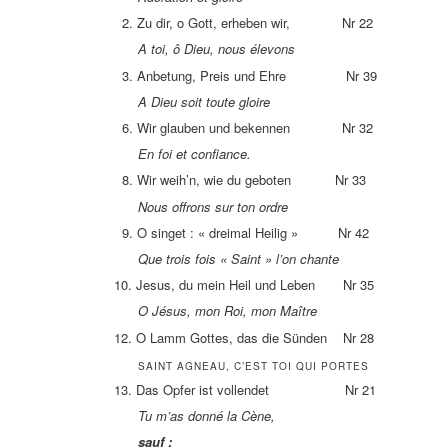
2. Zu dir, o Gott, erheben wir, Nr 22
A toi, ô Dieu, nous élevons
3. Anbetung, Preis und Ehre Nr 39
A Dieu soit toute gloire
6. Wir glauben und bekennen Nr 32
En foi et confiance.
8. Wir weih’n, wie du geboten Nr 33
Nous offrons sur ton ordre
9. O singet : « dreimal Heilig » Nr 42
Que trois fois « Saint » l’on chante
10. Jesus, du mein Heil und Leben Nr 35
O Jésus, mon Roi, mon Maître
12. O Lamm Gottes, das die Sünden Nr 28
SAINT AGNEAU, C’EST TOI QUI PORTES
13. Das Opfer ist vollendet Nr 21
Tu m’as donné la Cène,
sauf :