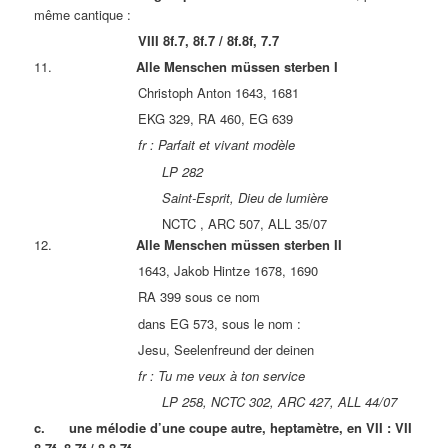
même cantique :
VIII 8f.7, 8f.7 / 8f.8f, 7.7
11.
Alle Menschen müssen sterben I
Christoph Anton 1643, 1681
EKG 329, RA 460, EG 639
fr : Parfait et vivant modèle
LP 282
Saint-Esprit, Dieu de lumière
NCTC , ARC 507, ALL 35/07
12.
Alle Menschen müssen sterben II
1643, Jakob Hintze 1678, 1690
RA 399 sous ce nom
dans EG 573, sous le nom :
Jesu, Seelenfreund der deinen
fr : Tu me veux à ton service
LP 258, NCTC 302, ARC 427, ALL 44/07
c. une mélodie d’une coupe autre, heptamètre, en VII : VII