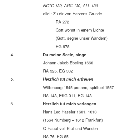
NCTC 130, ARC 130, ALL 130
alld : Zu dir von Herzens Grunde
RA 272
Gott wohnt in einem Lichte
(Gott, segne unser Wandern)
EG 678
4.
Du meine Seele, singe
Johann Jakob Ebeling 1666
RA 325, EG 302
5.
Herzlich tut mich erfreuen
Wittenberg 1545 profane, spirituel 1557
RA 148, EKG 311, EG 148
6.
Herzlich tut mich verlangen
Hans Leo Hassler 1601, 1613
(1564 Nürnberg – 1612 Frankfurt)
O Haupt voll Blut und Wunden
RA 76, EG 85