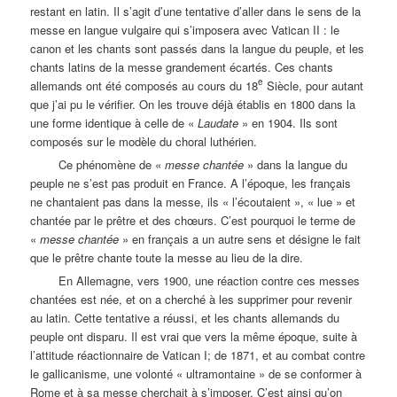
restant en latin. Il s’agit d’une tentative d’aller dans le sens de la
messe en langue vulgaire qui s’imposera avec Vatican II : le
canon et les chants sont passés dans la langue du peuple, et les
chants latins de la messe grandement écartés. Ces chants
e
allemands ont été composés au cours du 18
Siècle, pour autant
que j’ai pu le vérifier. On les trouve déjà établis en 1800 dans la
une forme identique à celle de «
Laudate
» en 1904. Ils sont
composés sur le modèle du choral luthérien.
Ce phénomène de «
messe chantée
» dans la langue du
peuple ne s’est pas produit en France. A l’époque, les français
ne chantaient pas dans la messe, ils « l’écoutaient », « lue » et
chantée par le prêtre et des chœurs. C’est pourquoi le terme de
«
messe chantée
» en français a un autre sens et désigne le fait
que le prêtre chante toute la messe au lieu de la dire.
En Allemagne, vers 1900, une réaction contre ces messes
chantées est née, et on a cherché à les supprimer pour revenir
au latin. Cette tentative a réussi, et les chants allemands du
peuple ont disparu. Il est vrai que vers la même époque, suite à
l’attitude réactionnaire de Vatican I; de 1871, et au combat contre
le gallicanisme, une volonté « ultramontaine » de se conformer à
Rome et à sa messe cherchait à s’imposer. C’est ainsi qu’on