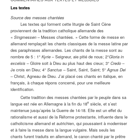
Les textes
Source des messes chantées
Les textes qui forment cette liturgie de Saint Cène
proviennent de la tradition catholique allemande des
«
Singmessen
– Messes chantées. » Cette forme de messe en
allemand remplaçait les chants classiques de la messe latine par
des paraphrases allemandes. Les chants de la messe sont au
nombre de 5 : 1°
Kyrie
– Seigneur, aie pitié de nous; 2°
Gloria in
excelsis
– Gloire soit à Dieu au plus haut des cieux; 3°
Credo
–
Je crois en Dieu; 4°
Sanctus
– Saint, Saint, Saint; 5°
Agnus Dei
– Christ, Agneau de Dieu. J’ai placé ces chants en italique, en
français, à chaque répons concerné, pour une meilleure
identification.
Cette tradition des messes chantées par le peuple dans sa
e
langue est née en Allemagne à la fin du 18
siècle, et s’est
maintenue jusqu’après la Guerre de 14-18. Elle est un effet du
rationalisme et aussi de la Réforme protestante, influente dans le
catholicisme allemand et autrichien, qui poussaient à moderniser
et à faire la messe dans la langue vulgaire. Mais seuls les
chants furent traduits en allemand, le canon chanté par le prêtre