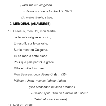
(Valet will ich dir geben
= Jésus sort de la tombe ALL 34/11
Du meine Seele, singe)
10. MEMORIAL (ANAMNESE)
10.
O Jésus, mon Roi, mon Maître,
Je te vois saigner en croix,
En esprit, sur le calvaire,
Sur le mont du Golgotha.
Tu es mort à cette place
Pour que j’aie par toi la grâce.
Mille et mille fois merci,
Mon Sauveur, doux Jésus-Christ. (35)
Mélodie : Jesu, meines Lebens Leben
(Alle Menschen müssen sterben I
= Saint-Esprit, Dieu de lumière ALL 35/07
= Parfait et vivant modèle)
11. NOTRE PERE