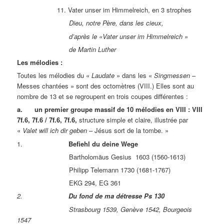
11. Vater unser im Himmelreich, en 3 strophes
Dieu, notre Père, dans les cieux,
d’après le «Vater unser im Himmelreich »
de Martin Luther
Les mélodies :
Toutes les mélodies du «
Laudate
» dans les «
Singmessen
–
Messes chantées » sont des octomètres (VIII.) Elles sont au
nombre de 13 et se regroupent en trois coupes différentes :
a. un premier groupe massif de 10 mélodies en VIII : VIII
7f.6, 7f.6 / 7f.6, 7f.6,
structure simple et claire, illustrée par
«
Valet will ich dir geben
– Jésus sort de la tombe. »
1.
Befiehl du deine Wege
Bartholomäus Gesius 1603 (1560-1613)
Philipp Telemann 1730 (1681-1767)
EKG 294, EG 361
2.
Du fond de ma détresse Ps 130
Strasbourg 1539, Genève 1542, Bourgeois
1547