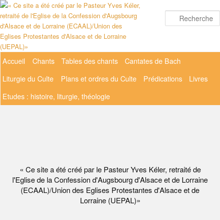
Aller
au
contenu
principal
Menu
Accueil
Chants
Tables des chants
Cantates de Bach
principal
Liturgie du Culte
Plans et ordres du Culte
Prédications
Livres
Etudes : histoire, liturgie, théologie
« Ce site a été créé par le Pasteur Yves Kéler, retraité de
l'Eglise de la Confession d'Augsbourg d'Alsace et de Lorraine
(ECAAL)/Union des Eglises Protestantes d'Alsace et de
Lorraine (UEPAL)»