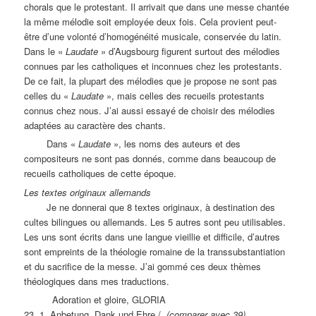
chorals que le protestant. Il arrivait que dans une messe chantée
la même mélodie soit employée deux fois. Cela provient peut-
être d’une volonté d’homogénéité musicale, conservée du latin.
Dans le «
Laudate
» d’Augsbourg figurent surtout des mélodies
connues par les catholiques et inconnues chez les protestants.
De ce fait, la plupart des mélodies que je propose ne sont pas
celles du «
Laudate
», mais celles des recueils protestants
connus chez nous. J’ai aussi essayé de choisir des mélodies
adaptées au caractère des chants.
Dans «
Laudate
», les noms des auteurs et des
compositeurs ne sont pas donnés, comme dans beaucoup de
recueils catholiques de cette époque.
Les textes originaux allemands
Je ne donnerai que 8 textes originaux, à destination des
cultes bilingues ou allemands. Les 5 autres sont peu utilisables.
Les uns sont écrits dans une langue vieillie et difficile, d’autres
sont empreints de la théologie romaine de la transsubstantiation
et du sacrifice de la messe. J’ai gommé ces deux thèmes
théologiques dans mes traductions.
Adoration et gloire, GLORIA
23. 1. Anbetung, Dank und Ehre /
(comparer avec 39)