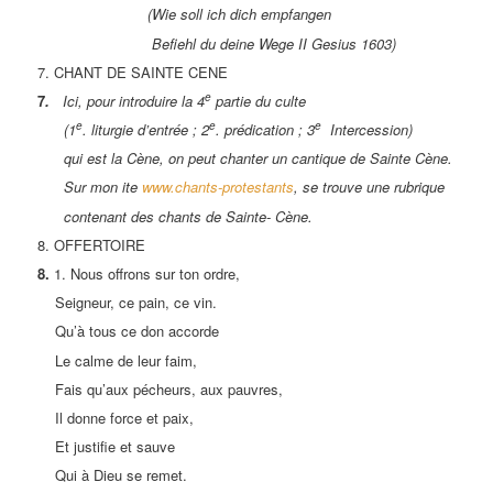
(Wie soll ich dich empfangen
Befiehl du deine Wege II Gesius 1603)
7. CHANT DE SAINTE CENE
e
7
.
Ici, pour introduire la 4
partie du culte
e
e
e
(1
. liturgie d’entrée ; 2
. prédication ; 3
Intercession)
qui est la Cène, on peut chanter un cantique de Sainte Cène.
Sur mon ite
www.chants-protestants
, se trouve une rubrique
contenant des chants de Sainte- Cène.
8. OFFERTOIRE
8.
1. Nous offrons sur ton ordre,
Seigneur, ce pain, ce vin.
Qu’à tous ce don accorde
Le calme de leur faim,
Fais qu’aux pécheurs, aux pauvres,
Il donne force et paix,
Et justifie et sauve
Qui à Dieu se remet.