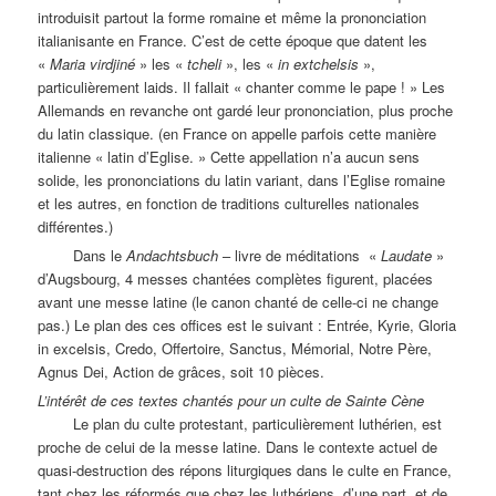
introduisit partout la forme romaine et même la prononciation
italianisante en France. C’est de cette époque que datent les
«
Maria virdjiné
» les «
tcheli
», les «
in extchelsis
»,
particulièrement laids. Il fallait « chanter comme le pape ! » Les
Allemands en revanche ont gardé leur prononciation, plus proche
du latin classique. (en France on appelle parfois cette manière
italienne « latin d’Eglise. » Cette appellation n’a aucun sens
solide, les prononciations du latin variant, dans l’Eglise romaine
et les autres, en fonction de traditions culturelles nationales
différentes.)
Dans le
Andachtsbuch
– livre de méditations «
Laudate
»
d’Augsbourg, 4 messes chantées complètes figurent, placées
avant une messe latine (le canon chanté de celle-ci ne change
pas.) Le plan des ces offices est le suivant : Entrée, Kyrie, Gloria
in excelsis, Credo, Offertoire, Sanctus, Mémorial, Notre Père,
Agnus Dei, Action de grâces, soit 10 pièces.
L’intérêt de ces textes chantés pour un culte de Sainte Cène
Le plan du culte protestant, particulièrement luthérien, est
proche de celui de la messe latine. Dans le contexte actuel de
quasi-destruction des répons liturgiques dans le culte en France,
tant chez les réformés que chez les luthériens, d’une part, et de