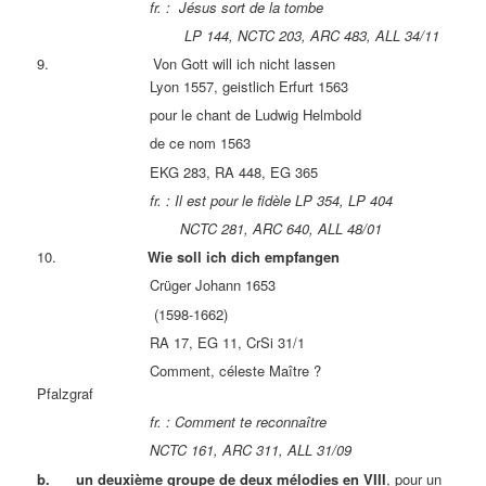
fr. : Jésus sort de la tombe
LP 144, NCTC 203, ARC 483, ALL 34/11
9. Von Gott will ich nicht lassen
Lyon 1557, geistlich Erfurt 1563
pour le chant de Ludwig Helmbold
de ce nom 1563
EKG 283, RA 448, EG 365
fr. : Il est pour le fidèle LP 354, LP 404
NCTC 281, ARC 640, ALL 48/01
10.
Wie soll ich dich empfangen
Crüger Johann 1653
(1598-1662)
RA 17, EG 11, CrSi 31/1
Comment, céleste Maître ?
Pfalzgraf
fr. : Comment te reconnaître
NCTC 161, ARC 311, ALL 31/09
b. un deuxième groupe de deux mélodies
en VIII
, pour un