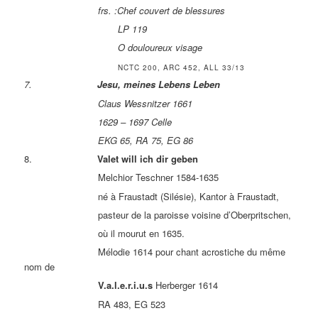
frs. :Chef couvert de blessures
LP 119
O douloureux visage
NCTC 200, ARC 452, ALL 33/13
7.
Jesu, meines Lebens Leben
Claus Wessnitzer 1661
1629 – 1697 Celle
EKG 65, RA 75, EG 86
8.
Valet will ich dir geben
Melchior Teschner 1584-1635
né à Fraustadt (Silésie), Kantor à Fraustadt,
pasteur de la paroisse voisine d’Oberpritschen,
où il mourut en 1635.
Mélodie 1614 pour chant acrostiche du même
nom de
V.a.l.e.r.i.u.s
Herberger 1614
RA 483, EG 523