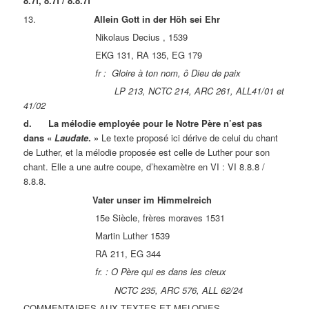
8.7f, 8.7f / 8.8.7f
13.
Allein Gott in der Höh sei Ehr
Nikolaus Decius , 1539
EKG 131, RA 135, EG 179
fr : Gloire à ton nom, ô Dieu de paix
LP 213, NCTC 214, ARC 261, ALL41/01 et
41/02
d. La mélodie employée pour le Notre Père n’est pas
dans «
Laudate
. »
Le texte proposé ici dérive de celui du chant
de Luther, et la mélodie proposée est celle de Luther pour son
chant. Elle a une autre coupe, d’hexamètre en VI : VI 8.8.8 /
8.8.8.
Vater unser im Himmelreich
15e Siècle, frères moraves 1531
Martin Luther 1539
RA 211, EG 344
fr. : O Père qui es dans les cieux
NCTC 235, ARC 576, ALL 62/24
COMMENTAIRES AUX TEXTES ET MELODIES