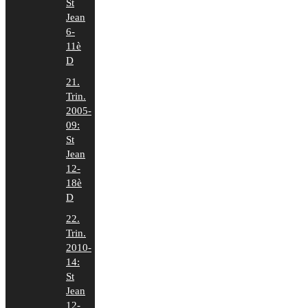
St
Jean
6-
11è
D
21.
Trin.
2005-
09:
St
Jean
12-
18è
D
22.
Trin.
2010-
14:
St
Jean
12-