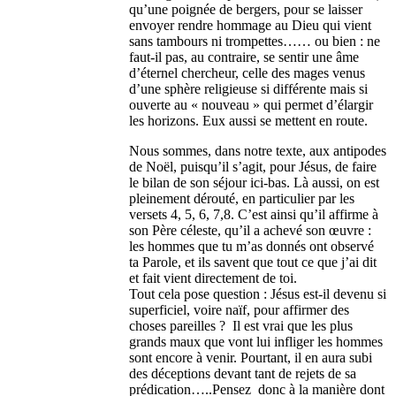
qu’une poignée de bergers, pour se laisser
envoyer rendre hommage au Dieu qui vient
sans tambours ni trompettes…… ou bien : ne
faut-il pas, au contraire, se sentir une âme
d’éternel chercheur, celle des mages venus
d’une sphère religieuse si différente mais si
ouverte au « nouveau » qui permet d’élargir
les horizons. Eux aussi se mettent en route.
Nous sommes, dans notre texte, aux antipodes
de Noël, puisqu’il s’agit, pour Jésus, de faire
le bilan de son séjour ici-bas. Là aussi, on est
pleinement dérouté, en particulier par les
versets 4, 5, 6, 7,8. C’est ainsi qu’il affirme à
son Père céleste, qu’il a achevé son œuvre :
les hommes que tu m’as donnés ont observé
ta Parole, et ils savent que tout ce que j’ai dit
et fait vient directement de toi.
Tout cela pose question : Jésus est-il devenu si
superficiel, voire naïf, pour affirmer des
choses pareilles ? Il est vrai que les plus
grands maux que vont lui infliger les hommes
sont encore à venir. Pourtant, il en aura subi
des déceptions devant tant de rejets de sa
prédication…..Pensez donc à la manière dont