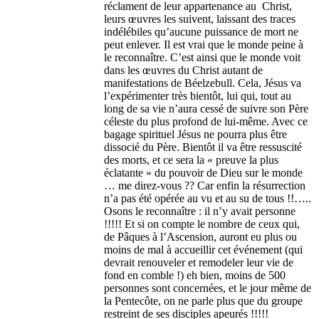
réclament de leur appartenance au Christ,
leurs œuvres les suivent, laissant des traces
indélébiles qu’aucune puissance de mort ne
peut enlever. Il est vrai que le monde peine à
le reconnaître. C’est ainsi que le monde voit
dans les œuvres du Christ autant de
manifestations de Béelzebull. Cela, Jésus va
l’expérimenter très bientôt, lui qui, tout au
long de sa vie n’aura cessé de suivre son Père
céleste du plus profond de lui-même. Avec ce
bagage spirituel Jésus ne pourra plus être
dissocié du Père. Bientôt il va être ressuscité
des morts, et ce sera la « preuve la plus
éclatante » du pouvoir de Dieu sur le monde
… me direz-vous ?? Car enfin la résurrection
n’a pas été opérée au vu et au su de tous !!…..
Osons le reconnaître : il n’y avait personne
!!!!! Et si on compte le nombre de ceux qui,
de Pâques à l’Ascension, auront eu plus ou
moins de mal à accueillir cet événement (qui
devrait renouveler et remodeler leur vie de
fond en comble !) eh bien, moins de 500
personnes sont concernées, et le jour même de
la Pentecôte, on ne parle plus que du groupe
restreint de ses disciples apeurés !!!!!