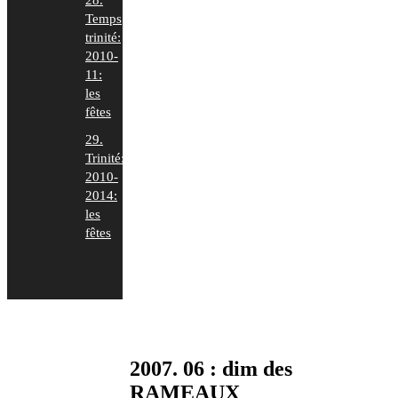
28.
Temps
trinité:
2010-
11:
les
fêtes
29.
Trinité:
2010-
2014:
les
fêtes
2007. 06 : dim des
RAMEAUX