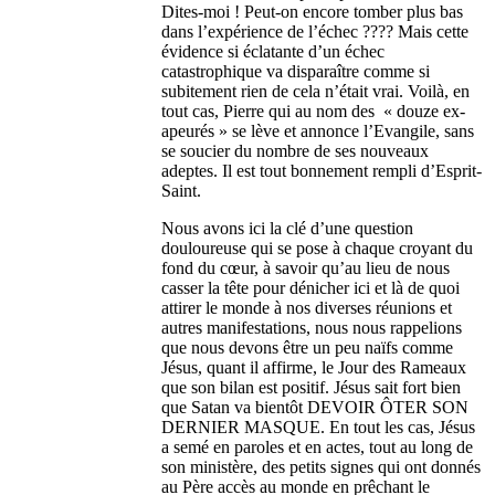
Dites-moi ! Peut-on encore tomber plus bas
dans l’expérience de l’échec ???? Mais cette
évidence si éclatante d’un échec
catastrophique va disparaître comme si
subitement rien de cela n’était vrai. Voilà, en
tout cas, Pierre qui au nom des « douze ex-
apeurés » se lève et annonce l’Evangile, sans
se soucier du nombre de ses nouveaux
adeptes. Il est tout bonnement rempli d’Esprit-
Saint.
Nous avons ici la clé d’une question
douloureuse qui se pose à chaque croyant du
fond du cœur, à savoir qu’au lieu de nous
casser la tête pour dénicher ici et là de quoi
attirer le monde à nos diverses réunions et
autres manifestations, nous nous rappelions
que nous devons être un peu naïfs comme
Jésus, quant il affirme, le Jour des Rameaux
que son bilan est positif. Jésus sait fort bien
que Satan va bientôt DEVOIR ÔTER SON
DERNIER MASQUE. En tout les cas, Jésus
a semé en paroles et en actes, tout au long de
son ministère, des petits signes qui ont donnés
au Père accès au monde en prêchant le