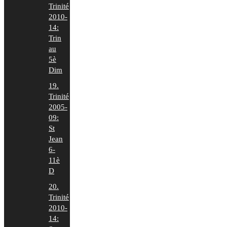
Trinité
2010-
14:
Trin
au
5è
Dim
19.
Trinité
2005-
09:
St
Jean
6-
11è
D
20.
Trinité
2010-
14: