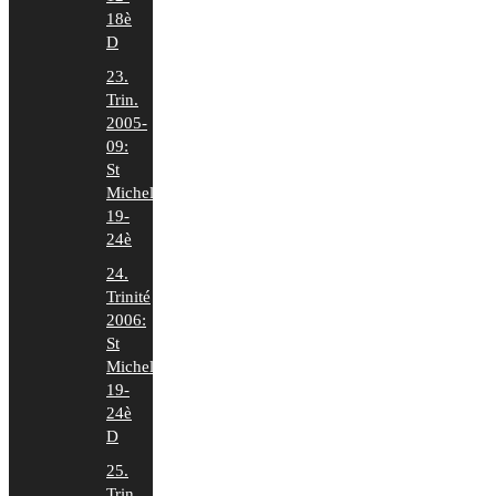
18è
D
23.
Trin.
2005-
09:
St
Michel
19-
24è
24.
Trinité
2006:
St
Michel
19-
24è
D
25.
Trin.