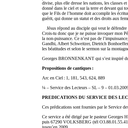
divise, plus elle dresse les nations, les classes e
donné dans le ciel et sur la terre et devant qui 
que le Fils de l’homme doit accomplir les écritur
guérit, qui donne un statut et des droits aux fem
Jésus répond au disciple qui veut le défendre a
Crois-tu donc que je ne puisse invoquer mon Pèr
la non-puissance. Ce n’est pas de l’impuissance,
Gandhi, Albert Schweitzer, Dietrich Bonhoeffer,
les béatitudes et selon le sermon sur la montagne
Georges BRONNENKANT qui s’est inspiré du liv
Propositions de cantiques :
Arc en Ciel : 1, 181, 543, 624, 889
¼ – Service des Lecteurs – SL – 9 – 01.0
PREDICATIONS DU SERVICE DES LE
Ces prédications sont fournies par le Service 
Ce service a été dirigé par le pasteur Geor
puis 67290 VOLKSBERG (tél O3.88.01.55.41, 
jusqu’en 2009.