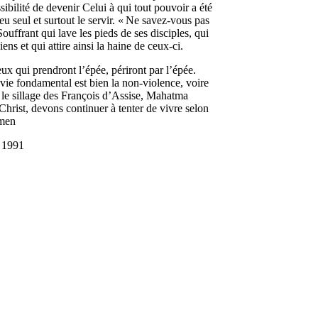
ssibilité de devenir Celui à qui tout pouvoir a été
eu seul et surtout le servir. « Ne savez-vous pas
ouffrant qui lave les pieds de ses disciples, qui
ns et qui attire ainsi la haine de ceux-ci.
x qui prendront l’épée, périront par l’épée.
vie fondamental est bien la non-violence, voire
s le sillage des François d’Assise, Mahatma
hrist, devons continuer à tenter de vivre selon
Amen
s 1991