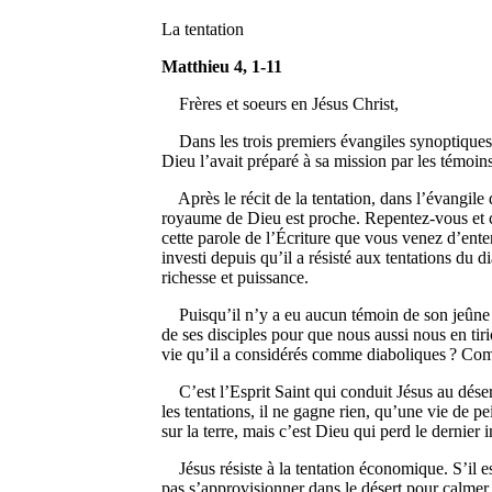
La tentation
Matthieu 4, 1-11
Frères et soeurs en Jésus Christ,
Dans les trois premiers évangiles synoptiques, c’
Dieu l’avait préparé à sa mission par les témoi
Après le récit de la tentation, dans l’évangile 
royaume de Dieu est proche. Repentez-vous et cr
cette parole de l’Écriture que vous venez d’ente
investi depuis qu’il a résisté aux tentations du d
richesse et puissance.
Puisqu’il n’y a eu aucun témoin de son jeûne et
de ses disciples pour que nous aussi nous en tiri
vie qu’il a considérés comme diaboliques ? Com
C’est l’Esprit Saint qui conduit Jésus au désert
les tentations, il ne gagne rien, qu’une vie de pe
sur la terre, mais c’est Dieu qui perd le dernier
Jésus résiste à la tentation économique. S’il es
pas s’approvisionner dans le désert pour calmer s