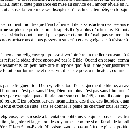
eu, sauf si cette puissance est mise au service de l’amour révélé en lui.
 faut apaiser la terreur de ses disciples qu’il calme la tempête, ou lors
 moment, montre que l’enchaînement de la satisfaction des besoins e
orme surplus de produits pour lesquels il n’y a plus d’acheteurs. Et tout 
les et virtuels dont il aurait pu se passer et dont il n’avait pas vraimen
 nous arriverons à nous passer du superflu et des gadgets et à résister
a tentation religieuse qui pousse à vouloir être un meilleur croyant, à 
 refuse le piège d’être approuvé par la Bible. Quand on sépare, comme l
aments, on peut faire dire n’importe quoi à la Bible pour justifier telle
se ferait pour lui-même et ne servirait pas de poteau indicateur, comme 
pas le Seigneur ton Dieu », reflète tout l’enseignement biblique, à sav
si l’homme n’est pas sans Dieu, Dieu non plus n’est pas sans l’homme. 
es : par exemple, quand il prie pour son seul intérêt, quand il doute, qu
end rendre Dieu présent par des incantations, des rites, des liturgies, qu
u tout et tout de suite, sans se donner la peine de chercher tous les m
igieuse, Jésus résiste à la tentation politique. Ce qui se passe là est tr
ation, la gloire et la gestion des royaumes, comme si on faisait de la pol
ère, Fils et Saint-Esprit. N’assistons-nous pas au fait que plus la politi