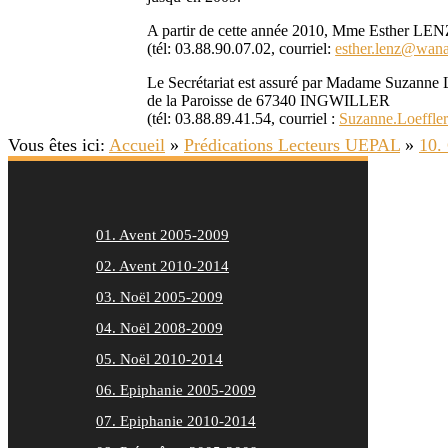
A partir de cette année 2010, Mme Esthe
(tél: 03.88.90.07.02, courriel:
esther.lenz@wana
Le Secrétariat est assuré par Madame Suzanne
de la Paroisse de 67340 INGWILLER
(tél: 03.88.89.41.54, courriel :
Suzanne.Loeffle
Vous êtes ici:
Accueil
»
Prédications Lecteurs UEPAL
»
10.
01. Avent 2005-2009
02. Avent 2010-2014
03. Noël 2005-2009
04. Noël 2008-2009
05. Noël 2010-2014
06. Epiphanie 2005-2009
07. Epiphanie 2010-2014