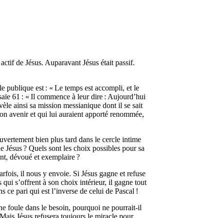
actif de Jésus. Auparavant Jésus était passif.
 publique est : « Le temps est accompli, et le
aïe 61 : « Il commence à leur dire : Aujourd’hui
èle ainsi sa mission messianique dont il se sait
à son avenir et qui lui auraient apporté renommée,
uvertement bien plus tard dans le cercle intime
 de Jésus ? Quels sont les choix possibles pour sa
nt, dévoué et exemplaire ?
rfois, il nous y envoie. Si Jésus gagne et refuse
 qui s’offrent à son choix intérieur, il gagne tout
 ce pari qui est l’inverse de celui de Pascal !
ne foule dans le besoin, pourquoi ne pourrait-il
. Mais Jésus refusera toujours le miracle pour