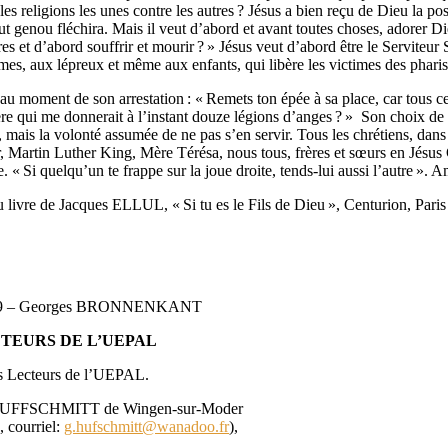
t les religions les unes contre les autres ? Jésus a bien reçu de Dieu la po
tout genou fléchira. Mais il veut d’abord et avant toutes choses, adorer Di
es et d’abord souffrir et mourir ? » Jésus veut d’abord être le Serviteur S
mes, aux lépreux et même aux enfants, qui libère les victimes des pharisie
u moment de son arrestation : « Remets ton épée à sa place, car tous ceu
e qui me donnerait à l’instant douze légions d’anges ? » Son choix de 
 mais la volonté assumée de ne pas s’en servir. Tous les chrétiens, dan
 Martin Luther King, Mère Térésa, nous tous, frères et sœurs en Jésus C
. « Si quelqu’un te frappe sur la joue droite, tends-lui aussi l’autre ». 
re de Jacques ELLUL, « Si tu es le Fils de Dieu », Centurion, Pari
3.2009 – Georges BRONNENKANT
CTEURS DE L’UEPAL
des Lecteurs de l’UEPAL.
ges HUFFSCHMITT de Wingen-sur-Moder
courriel:
g.hufschmitt@wanadoo.fr
),