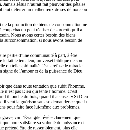
 Jamais Jésus n’aurait fait pleuvoir des pétales
qu’il faut délivrer un malheureux de ses démons ou
t de la production de biens de consommation ne
à coup chacun peut réaliser de surcroît qu’il a
t besoin. Nous avons certes besoin des biens
 à la surconsommation, si nous avons besoin de
faire partie d’une communauté à part, à être
e fait le tentateur, un verset biblique de son
 ou telle spiritualité. Jésus refuse le miracle
un signe de l’amour et de la puissance de Dieu
oir que dans toute tentation que subit l’homme,
Ce n’est pas Dieu qui tente l’homme. C’est
and il touche du bois, quand il accuse : « Si Dieu
and il veut la guérison sans se demander ce que la
oyens pour faire face lui-même aux problèmes.
ès grave, car l’Évangile révèle clairement que
itique pour satisfaire sa volonté de puissance et
que prétend être de rassemblement, plus elle