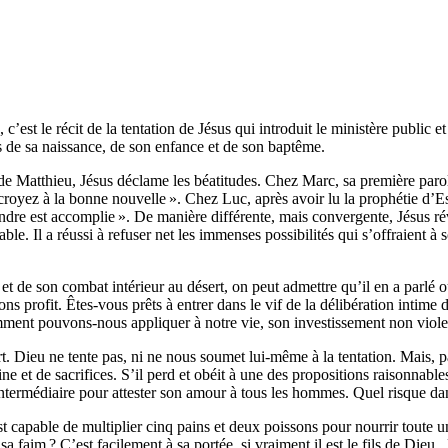
est le récit de la tentation de Jésus qui introduit le ministère public et 
ns de sa naissance, de son enfance et de son baptême.
de Matthieu, Jésus déclame les béatitudes. Chez Marc, sa première parole
oyez à la bonne nouvelle ». Chez Luc, après avoir lu la prophétie d’Es
ndre est accomplie ». De manière différente, mais convergente, Jésus rév
iable. Il a réussi à refuser net les immenses possibilités qui s’offraient 
 de son combat intérieur au désert, on peut admettre qu’il en a parlé o
ons profit. Êtes-vous prêts à entrer dans le vif de la délibération intime
ment pouvons-nous appliquer à notre vie, son investissement non viole
. Dieu ne tente pas, ni ne nous soumet lui-même à la tentation. Mais, pa
ine et de sacrifices. S’il perd et obéit à une des propositions raisonnables
 intermédiaire pour attester son amour à tous les hommes. Quel risque dans
t capable de multiplier cinq pains et deux poissons pour nourrir toute u
a faim ? C’est facilement à sa portée, si vraiment il est le fils de Dieu