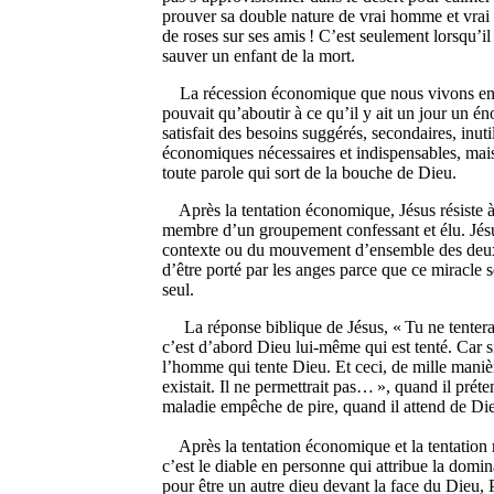
prouver sa double nature de vrai homme et vrai Di
de roses sur ses amis ! C’est seulement lorsqu’il
sauver un enfant de la mort.
La récession économique que nous vivons en ce
pouvait qu’aboutir à ce qu’il y ait un jour un én
satisfait des besoins suggérés, secondaires, inuti
économiques nécessaires et indispensables, mais
toute parole qui sort de la bouche de Dieu.
Après la tentation économique, Jésus résiste à l
membre d’un groupement confessant et élu. Jésus
contexte ou du mouvement d’ensemble des deux test
d’être porté par les anges parce que ce miracle 
seul.
La réponse biblique de Jésus, « Tu ne tenteras 
c’est d’abord Dieu lui-même qui est tenté. Car 
l’homme qui tente Dieu. Et ceci, de mille manièr
existait. Il ne permettrait pas… », quand il prét
maladie empêche de pire, quand il attend de Die
Après la tentation économique et la tentation rel
c’est le diable en personne qui attribue la domin
pour être un autre dieu devant la face du Dieu, P