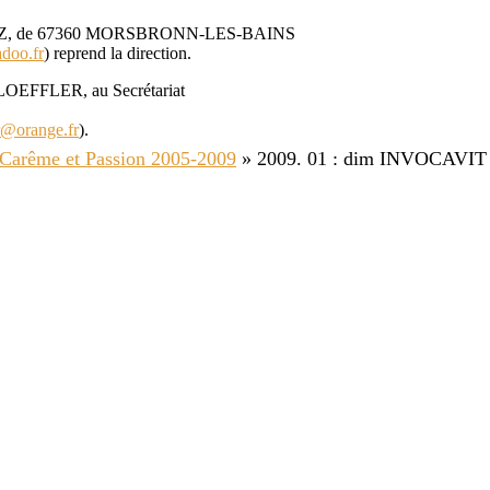
r LENZ, de 67360 MORSBRONN-LES-BAINS
doo.fr
) reprend la direction.
 LOEFFLER, au Secrétariat
r@orange.fr
).
 Carême et Passion 2005-2009
»
2009. 01 : dim INVOCAVIT