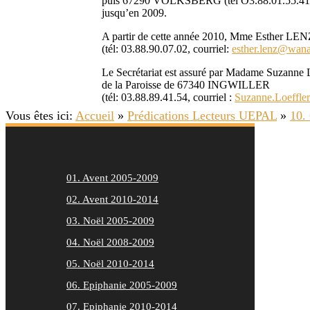
puis 67290 VOLKSBERG (tél O3.88.01.55.41, 
jusqu’en 2009.
A partir de cette année 2010, Mme Esthe
(tél: 03.88.90.07.02, courriel:
esther.lenz@wana
Le Secrétariat est assuré par Madame Suzanne
de la Paroisse de 67340 INGWILLER
(tél: 03.88.89.41.54, courriel :
Suzanne.Loeffle
Vous êtes ici:
Accueil
»
Prédications Lecteurs UEPAL
»
10.
01. Avent 2005-2009
02. Avent 2010-2014
03. Noël 2005-2009
04. Noël 2008-2009
05. Noël 2010-2014
06. Epiphanie 2005-2009
07. Epiphanie 2010-2014