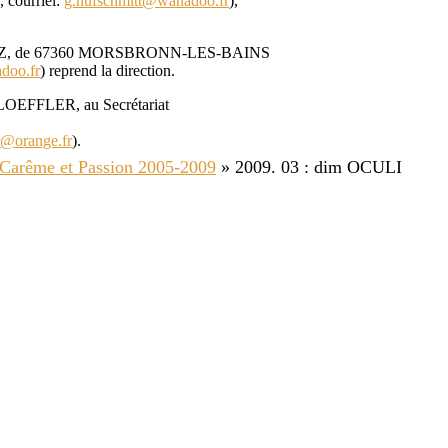
courriel:
g.hufschmitt@wanadoo.fr
),
r LENZ, de 67360 MORSBRONN-LES-BAINS
doo.fr
) reprend la direction.
 LOEFFLER, au Secrétariat
r@orange.fr
).
 Carême et Passion 2005-2009
»
2009. 03 : dim OCULI