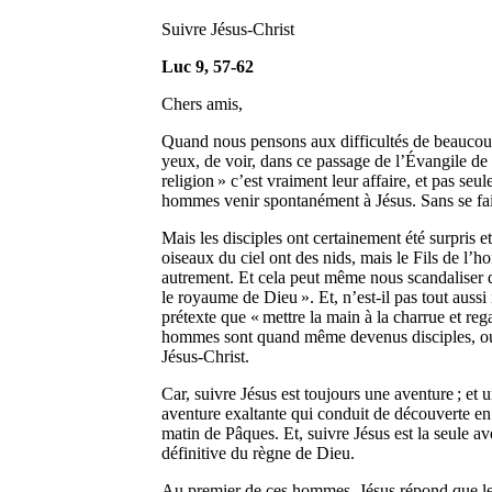
Suivre Jésus-Christ
Luc 9, 57-62
Chers amis,
Quand nous pensons aux difficultés de beaucoup d
yeux, de voir, dans ce passage de l’Évangile de
religion » c’est vraiment leur affaire, et pas se
hommes venir spontanément à Jésus. Sans se faire
Mais les disciples ont certainement été surpris 
oiseaux du ciel ont des nids, mais le Fils de l’h
autrement. Et cela peut même nous scandaliser de 
le royaume de Dieu ». Et, n’est-il pas tout auss
prétexte que « mettre la main à la charrue et re
hommes sont quand même devenus disciples, ou si, 
Jésus-Christ.
Car, suivre Jésus est toujours une aventure ; et 
aventure exaltante qui conduit de découverte en 
matin de Pâques. Et, suivre Jésus est la seule a
définitive du règne de Dieu.
Au premier de ces hommes, Jésus répond que le Fi