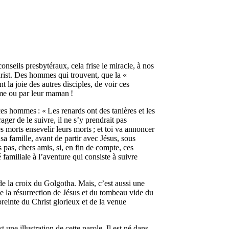
nseils presbytéraux, cela frise le miracle, à nos
hrist. Des hommes qui trouvent, que la «
 la joie des autres disciples, de voir ces
emme ou par leur maman !
es hommes : « Les renards ont des tanières et les
ger de le suivre, il ne s’y prendrait pas
s morts ensevelir leurs morts ; et toi va annoncer
a famille, avant de partir avec Jésus, sous
 pas, chers amis, si, en fin de compte, ces
familiale à l’aventure qui consiste à suivre
 de la croix du Golgotha. Mais, c’est aussi une
de la résurrection de Jésus et du tombeau vide du
preinte du Christ glorieux et de la venue
ne illustration de cette parole. Il est né dans