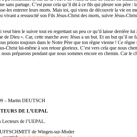
ne sans partage. C’est pour cela qu’il dit à ce fils qui pleure son père : 
aisse-les enterrer leurs morts. Mais toi, qui viens de découvrir la vie en 
 vivant a ressuscité son Fils Jésus-Christ des morts, suivre Jésus-Chris
eut bien le suivre tout en regrettant un peu ce qu’il laisse derrière lui 
me de Dieu ». Car, cette marche avec Jésus a un but. Et un but qu’il ne f
s prions toujours dans le Notre Père que ton règne vienne ! Ce règne se
 Jésus-Christ lui-même à son retour glorieux. C’est vers cela que nous ch
us nous préparons pendant que nous sommes encore en chemin. Car le ch
.2009 – Martin DEUTSCH
CTEURS DE L’UEPAL
des Lecteurs de l’UEPAL.
ges HUFFSCHMITT de Wingen-sur-Moder