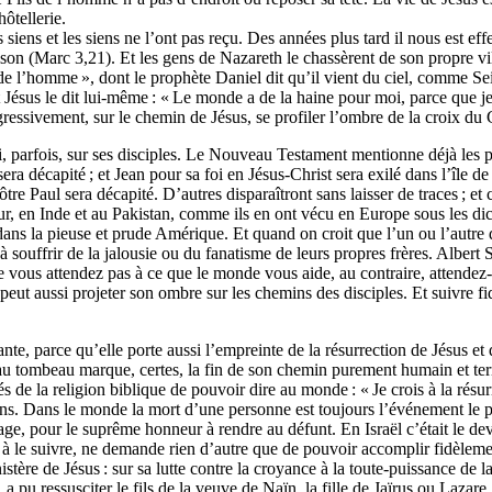
hôtellerie.
es siens et les siens ne l’ont pas reçu. Des années plus tard il nous est ef
 raison (Marc 3,21). Et les gens de Nazareth le chassèrent de son propre vi
s de l’homme », dont le prophète Daniel dit qu’il vient du ciel, comme Se
t Jésus le dit lui-même : « Le monde a de la haine pour moi, parce que 
essivement, sur le chemin de Jésus, se profiler l’ombre de la croix du G
i, parfois, sur ses disciples. Le Nouveau Testament mentionne déjà les pr
sera décapité ; et Jean pour sa foi en Jésus-Christ sera exilé dans l’île 
e Paul sera décapité. D’autres disparaîtront sans laisser de traces ; et 
r, en Inde et au Pakistan, comme ils en ont vécu en Europe sous les dict
ans la pieuse et prude Amérique. Et quand on croit que l’un ou l’autre d
 souffrir de la jalousie ou du fanatisme de leurs propres frères. Albert 
vous attendez pas à ce que le monde vous aide, au contraire, attendez-
t peut aussi projeter son ombre sur les chemins des disciples. Et suivre f
ante, parce qu’elle porte aussi l’empreinte de la résurrection de Jésus 
u tombeau marque, certes, la fin de son chemin purement humain et terres
és de la religion biblique de pouvoir dire au monde : « Je crois à la résurr
ons. Dans le monde la mort d’une personne est toujours l’événement le p
e, pour le suprême honneur à rendre au défunt. En Israël c’était le devo
à le suivre, ne demande rien d’autre que de pouvoir accomplir fidèlement 
stère de Jésus : sur sa lutte contre la croyance à la toute-puissance de la 
s, a pu ressusciter le fils de la veuve de Naïn, la fille de Jaïrus ou Lazar