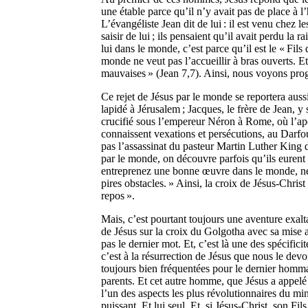
une étable parce qu’il n’y avait pas de place à l’
L’évangéliste Jean dit de lui : il est venu chez l
saisir de lui ; ils pensaient qu’il avait perdu la
lui dans le monde, c’est parce qu’il est le « Fil
monde ne veut pas l’accueillir à bras ouverts. E
mauvaises » (Jean 7,7). Ainsi, nous voyons progr
Ce rejet de Jésus par le monde se reportera auss
lapidé à Jérusalem ; Jacques, le frère de Jean, y 
crucifié sous l’empereur Néron à Rome, où l’apôtr
connaissent vexations et persécutions, au Darfou
pas l’assassinat du pasteur Martin Luther King d
par le monde, on découvre parfois qu’ils eurent à
entreprenez une bonne œuvre dans le monde, ne 
pires obstacles. » Ainsi, la croix de Jésus-Chris
repos ».
Mais, c’est pourtant toujours une aventure exalt
de Jésus sur la croix du Golgotha avec sa mise a
pas le dernier mot. Et, c’est là une des spécificit
c’est à la résurrection de Jésus que nous le dev
toujours bien fréquentées pour le dernier hommag
parents. Et cet autre homme, que Jésus a appelé 
l’un des aspects les plus révolutionnaires du mini
puissant. Et lui seul. Et, si Jésus-Christ, son Fil