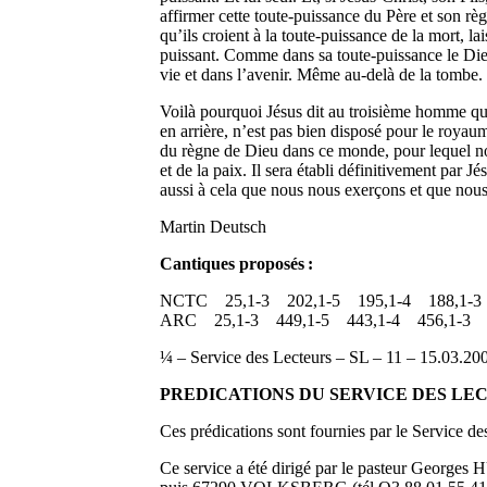
affirmer cette toute-puissance du Père et son règ
qu’ils croient à la toute-puissance de la mort, l
puissant. Comme dans sa toute-puissance le Dieu
vie et dans l’avenir. Même au-delà de la tombe.
Voilà pourquoi Jésus dit au troisième homme qui v
en arrière, n’est pas bien disposé pour le royau
du règne de Dieu dans ce monde, pour lequel nou
et de la paix. Il sera établi définitivement par
aussi à cela que nous nous exerçons et que no
Martin Deutsch
Cantiques proposés :
NCTC 25,1-3 202,1-5 195,1-4 188,1-3
ARC 25,1-3 449,1-5 443,1-4 456,1-3
¼ – Service des Lecteurs – SL – 11 – 15.03
PREDICATIONS DU SERVICE DES LE
Ces prédications sont fournies par le Service 
Ce service a été dirigé par le pasteur Geor