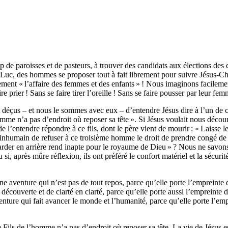
e paroisses et de pasteurs, à trouver des candidats aux élections des co
 Luc, des hommes se proposer tout à fait librement pour suivre Jésus-C
ulement « l’affaire des femmes et des enfants » ! Nous imaginons facilement
 prier ! Sans se faire tirer l’oreille ! Sans se faire pousser par leur f
et déçus – et nous le sommes avec eux – d’entendre Jésus dire à l’un de c
omme n’a pas d’endroit où reposer sa tête ». Si Jésus voulait nous découra
l’entendre répondre à ce fils, dont le père vient de mourir : « Laisse le
i inhumain de refuser à ce troisième homme le droit de prendre congé de s
garder en arrière rend inapte pour le royaume de Dieu » ? Nous ne savons
après mûre réflexion, ils ont préféré le confort matériel et la sécurité 
une aventure qui n’est pas de tout repos, parce qu’elle porte l’empreinte
découverte et de clarté en clarté, parce qu’elle porte aussi l’empreinte 
venture qui fait avancer le monde et l’humanité, parce qu’elle porte l’em
ls de l’homme n’a pas d’endroit où reposer sa tête. La vie de Jésus est u