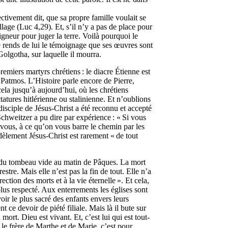
fectivement dit, que sa propre famille voulait se
llage (Luc 4,29). Et, s’il n’y a pas de place pour
igneur pour juger la terre. Voilà pourquoi le
je rends de lui le témoignage que ses œuvres sont
olgotha, sur laquelle il mourra.
emiers martyrs chrétiens : le diacre Étienne est
de Patmos. L’Histoire parle encore de Pierre,
cela jusqu’à aujourd’hui, où les chrétiens
atures hitlérienne ou stalinienne. Et n’oublions
isciple de Jésus-Christ a été reconnu et accepté
Schweitzer a pu dire par expérience : « Si vous
vous, à ce qu’on vous barre le chemin par les
idèlement Jésus-Christ est rarement « de tout
et du tombeau vide au matin de Pâques. La mort
tre. Mais elle n’est pas la fin de tout. Elle n’a
ection des morts et à la vie éternelle ». Et cela,
lus respecté. Aux enterrements les églises sont
ir le plus sacré des enfants envers leurs
ce devoir de piété filiale. Mais là il bute sur
mort. Dieu est vivant. Et, c’est lui qui est tout-
e, le frère de Marthe et de Marie, c’est pour