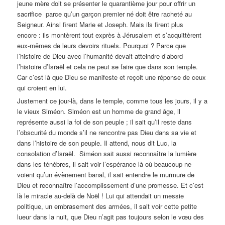
jeune mère doit se présenter le quarantième jour pour offrir un
sacrifice parce qu’un garçon premier né doit être racheté au
Seigneur. Ainsi firent Marie et Joseph. Mais ils firent plus
encore : ils montèrent tout exprès à Jérusalem et s’acquittèrent
eux-mêmes de leurs devoirs rituels. Pourquoi ? Parce que
l’histoire de Dieu avec l’humanité devait atteindre d’abord
l’histoire d’Israël et cela ne peut se faire que dans son temple.
Car c’est là que Dieu se manifeste et reçoit une réponse de ceux
qui croient en lui.
Justement ce jour-là, dans le temple, comme tous les jours, il y a
le vieux Siméon. Siméon est un homme de grand âge, il
représente aussi la foi de son peuple ; il sait qu’il reste dans
l’obscurité du monde s’il ne rencontre pas Dieu dans sa vie et
dans l’histoire de son peuple. Il attend, nous dit Luc, la
consolation d’Israël. Siméon sait aussi reconnaître la lumière
dans les ténèbres, il sait voir l’espérance là où beaucoup ne
voient qu’un évènement banal, il sait entendre le murmure de
Dieu et reconnaître l’accomplissement d’une promesse. Et c’est
là le miracle au-delà de Noël ! Lui qui attendait un messie
politique, un embrasement des armées, il sait voir cette petite
lueur dans la nuit, que Dieu n’agit pas toujours selon le vœu des