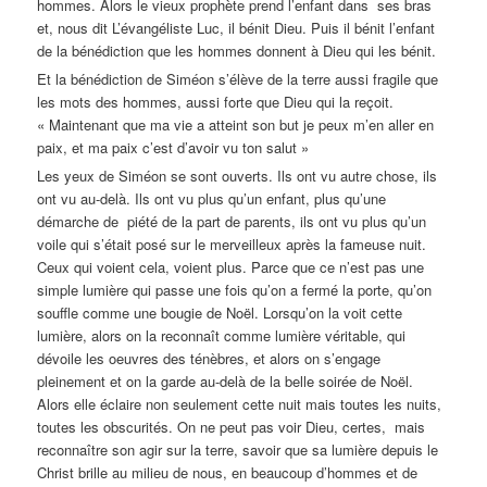
hommes. Alors le vieux prophète prend l’enfant dans ses bras
et, nous dit L’évangéliste Luc, il bénit Dieu. Puis il bénit l’enfant
de la bénédiction que les hommes donnent à Dieu qui les bénit.
Et la bénédiction de Siméon s’élève de la terre aussi fragile que
les mots des hommes, aussi forte que Dieu qui la reçoit.
« Maintenant que ma vie a atteint son but je peux m’en aller en
paix, et ma paix c’est d’avoir vu ton salut »
Les yeux de Siméon se sont ouverts. Ils ont vu autre chose, ils
ont vu au-delà. Ils ont vu plus qu’un enfant, plus qu’une
démarche de piété de la part de parents, ils ont vu plus qu’un
voile qui s’était posé sur le merveilleux après la fameuse nuit.
Ceux qui voient cela, voient plus. Parce que ce n’est pas une
simple lumière qui passe une fois qu’on a fermé la porte, qu’on
souffle comme une bougie de Noël. Lorsqu’on la voit cette
lumière, alors on la reconnaît comme lumière véritable, qui
dévoile les oeuvres des ténèbres, et alors on s’engage
pleinement et on la garde au-delà de la belle soirée de Noël.
Alors elle éclaire non seulement cette nuit mais toutes les nuits,
toutes les obscurités. On ne peut pas voir Dieu, certes, mais
reconnaître son agir sur la terre, savoir que sa lumière depuis le
Christ brille au milieu de nous, en beaucoup d’hommes et de