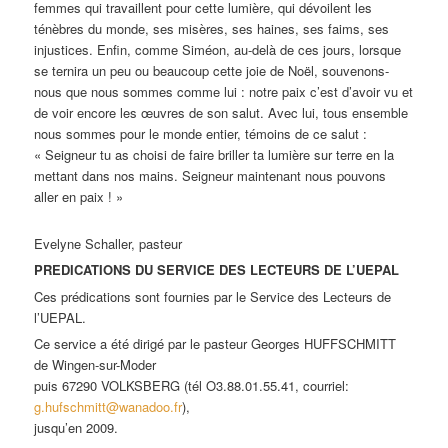
femmes qui travaillent pour cette lumière, qui dévoilent les
ténèbres du monde, ses misères, ses haines, ses faims, ses
injustices. Enfin, comme Siméon, au-delà de ces jours, lorsque
se ternira un peu ou beaucoup cette joie de Noël, souvenons-
nous que nous sommes comme lui : notre paix c’est d’avoir vu et
de voir encore les œuvres de son salut. Avec lui, tous ensemble
nous sommes pour le monde entier, témoins de ce salut :
« Seigneur tu as choisi de faire briller ta lumière sur terre en la
mettant dans nos mains. Seigneur maintenant nous pouvons
aller en paix ! »
Evelyne Schaller, pasteur
PREDICATIONS DU SERVICE DES LECTEURS DE L’UEPAL
Ces prédications sont fournies par le Service des Lecteurs de
l’UEPAL.
Ce service a été dirigé par le pasteur Georges HUFFSCHMITT
de Wingen-sur-Moder
puis 67290 VOLKSBERG (tél O3.88.01.55.41, courriel:
g.hufschmitt@wanadoo.fr
),
jusqu’en 2009.