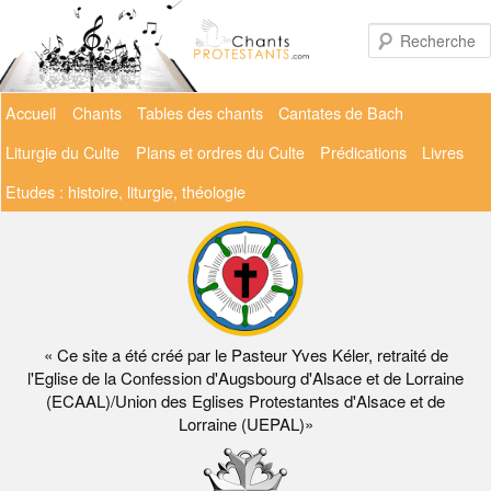
Aller
au
contenu
principal
Menu
Accueil
Chants
Tables des chants
Cantates de Bach
principal
Liturgie du Culte
Plans et ordres du Culte
Prédications
Livres
Etudes : histoire, liturgie, théologie
« Ce site a été créé par le Pasteur Yves Kéler, retraité de
l'Eglise de la Confession d'Augsbourg d'Alsace et de Lorraine
(ECAAL)/Union des Eglises Protestantes d'Alsace et de
Lorraine (UEPAL)»