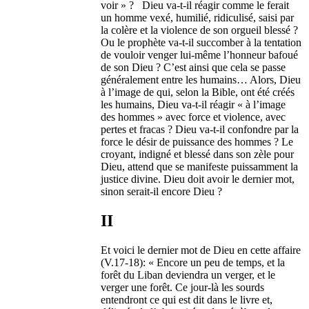
voir » ? Dieu va-t-il réagir comme le ferait
un homme vexé, humilié, ridiculisé, saisi par
la colère et la violence de son orgueil blessé ?
Ou le prophète va-t-il succomber à la tentation
de vouloir venger lui-même l’honneur bafoué
de son Dieu ? C’est ainsi que cela se passe
généralement entre les humains… Alors, Dieu
à l’image de qui, selon la Bible, ont été créés
les humains, Dieu va-t-il réagir « à l’image
des hommes » avec force et violence, avec
pertes et fracas ? Dieu va-t-il confondre par la
force le désir de puissance des hommes ? Le
croyant, indigné et blessé dans son zèle pour
Dieu, attend que se manifeste puissamment la
justice divine. Dieu doit avoir le dernier mot,
sinon serait-il encore Dieu ?
II
Et voici le dernier mot de Dieu en cette affaire
(V.17-18): « Encore un peu de temps, et la
forêt du Liban deviendra un verger, et le
verger une forêt. Ce jour-là les sourds
entendront ce qui est dit dans le livre et,