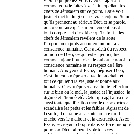
« Pour qui prenez-vous Dieu en agissant
comme vous le faites ? » En interpellant les
chefs de Jérusalem sur ce point, Esaïe voit
juste et met le doigt sur les vrais enjeux. Selon
qu’ils prennent au sérieux Dieu et sa parole,
ou au contraire qu’ils n’en tiennent pas du
tout compte – et c’est là ce qu’ils font – les
chefs de Jérusalem révèlent de la sorte
l’importance qu’ils accordent ou non à la
conscience humaine. Car au-delà du respect
ou non de Dieu, ce qui est en jeu ici, hier
comme aujourd’hui, c’est le oui ou le non à la
conscience humaine et au respect de l’être
humain. Aux yeux d’Esaïe, mépriser Dieu,
c’est du coup mépriser aussi le prochain et
tout ce qui rend la vie juste et bonne aux
humains. C’est mépriser aussi toute réflexion
sur le bien ou le mal, la justice et l’injustice, la
dignité et l’honnêteté. Celui qui agit ainsi nie
aussi toute qualification morale de ses actes et
scandalise les petits et les faibles. Agissant de
la sorte, il entraîne à sa suite tout ce qu’il
touche vers le malheur et la destruction. Avec
Esaïe, le croyant choqué dans sa foi et indigné
pour son Dieu, aimerait voir tous ces