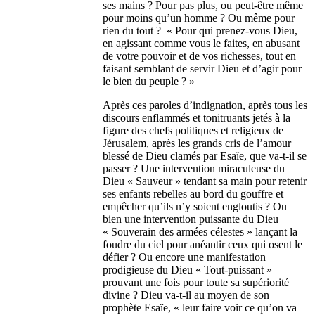
ses mains ? Pour pas plus, ou peut-être même
pour moins qu’un homme ? Ou même pour
rien du tout ? « Pour qui prenez-vous Dieu,
en agissant comme vous le faites, en abusant
de votre pouvoir et de vos richesses, tout en
faisant semblant de servir Dieu et d’agir pour
le bien du peuple ? »
Après ces paroles d’indignation, après tous les
discours enflammés et tonitruants jetés à la
figure des chefs politiques et religieux de
Jérusalem, après les grands cris de l’amour
blessé de Dieu clamés par Esaïe, que va-t-il se
passer ? Une intervention miraculeuse du
Dieu « Sauveur » tendant sa main pour retenir
ses enfants rebelles au bord du gouffre et
empêcher qu’ils n’y soient engloutis ? Ou
bien une intervention puissante du Dieu
« Souverain des armées célestes » lançant la
foudre du ciel pour anéantir ceux qui osent le
défier ? Ou encore une manifestation
prodigieuse du Dieu « Tout-puissant »
prouvant une fois pour toute sa supériorité
divine ? Dieu va-t-il au moyen de son
prophète Esaïe, « leur faire voir ce qu’on va