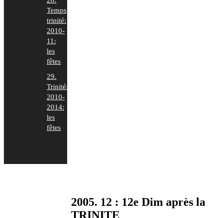
28.
Temps
trinité:
2010-
11:
les
fêtes
29.
Trinité:
2010-
2014:
les
fêtes
2005. 12 : 12e Dim après la
TRINITE