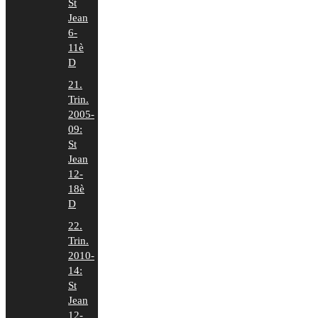
St
Jean
6-
11è
D
21.
Trin.
2005-
09:
St
Jean
12-
18è
D
22.
Trin.
2010-
14:
St
Jean
12-