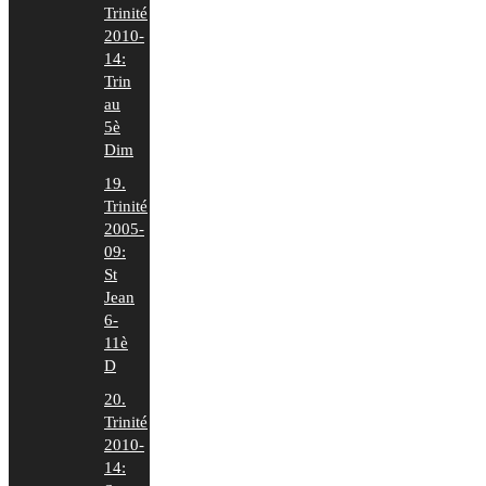
Trinité
2010-
14:
Trin
au
5è
Dim
19.
Trinité
2005-
09:
St
Jean
6-
11è
D
20.
Trinité
2010-
14: