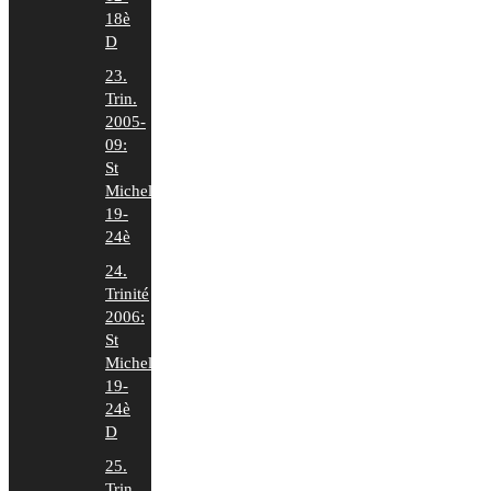
18è
D
23.
Trin.
2005-
09:
St
Michel
19-
24è
24.
Trinité
2006:
St
Michel
19-
24è
D
25.
Trin.