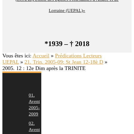
Lorraine (UEPAL)»
*1939 – † 2018
Vous êtes ici:
Accueil
»
Prédications Lecteurs
UEPAL
»
21. Trin. 2005-09: St Jean 12-18è D
»
2005. 12 : 12e Dim après la TRINITE
01.
Avent
2005-
2009
02.
Avent