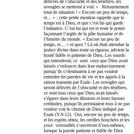
délivrés de l’obscurité et des ténèbres, les
aveugles se mettront à voir. » Retournement
total de situation ! « Encore un peu de temps,
et… » : cette petite mention rappelle que le
temps est à Dieu, et que c’est lui qui garde
l’initiative. C’est lui qui est et reste le potier
façonnant l’argile de la pâte humaine et de
l’histoire du monde. « Encore un peu de
temps, et… » et quoi ? Là où était attendue la
justice divine dans toute sa rigueur, advient la
bonté fidèle et patiente de Dieu. Les sourds
qui entendront, ce sont ceux que Dieu avait
laissés s’enfoncer dans leur endurcissement
puisqu’ils s’obstinaient à ne pas vouloir
entendre les paroles de vie et les appels à la
raison transmis par Esaïe. Les aveugles qui
seront délivrés de l’obscurité et des ténèbres,
ce sont tous ceux que Dieu avait laissés
s’égarer dans leurs illusions et leurs fausses
certitudes, puisqu’ils persistaient tous à ne pas
vouloir voir le chemin de Dieu indiqué par
Esaïe (V.9-12). Oui, encore un peu de temps,
et les esprits obtus, les oreilles bouchées et les
yeux verrouillés s’ouvriront d’eux-mêmes,
lorsque la parole patiente et fidèle de Dieu