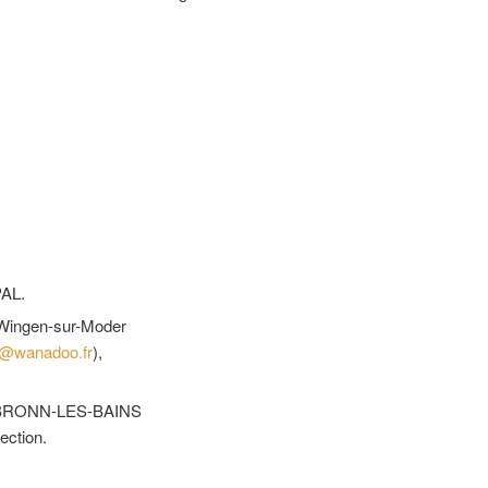
PAL.
 Wingen-sur-Moder
t@wanadoo.fr
),
ORSBRONN-LES-BAINS
rection.