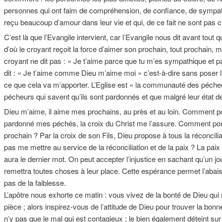
personnes qui ont faim de compréhension, de confiance, de sympath
reçu beaucoup d’amour dans leur vie et qui, de ce fait ne sont pas 
C’est là que l’Evangile intervient, car l’Evangile nous dit avant to
d’où le croyant reçoit la force d’aimer son prochain, tout prochain,
croyant ne dit pas : « Je t’aime parce que tu m’es sympathique et pa
dit : « Je t’aime comme Dieu m’aime moi » c’est-à-dire sans poser 
ce que cela va m’apporter. L’Eglise est « la communauté des péch
pécheurs qui savent qu’ils sont pardonnés et que malgré leur état d
Dieu m’aime, il aime mes prochains, au près et au loin. Comment po
pardonné mes péchés, la croix du Christ me l’assure. Comment pour
prochain ? Par la croix de son Fils, Dieu propose à tous la réconcili
pas me mettre au service de la réconciliation et de la paix ? La paix 
aura le dernier mot. On peut accepter l’injustice en sachant qu’un jou
remettra toutes choses à leur place. Cette espérance permet l’abais
pas de la faiblesse.
L’apôtre nous exhorte ce matin : vous vivez de la bonté de Dieu qu
pièce ; alors inspirez-vous de l’attitude de Dieu pour trouver la bonne
n’y pas que le mal qui est contagieux ; le bien également déteint sur