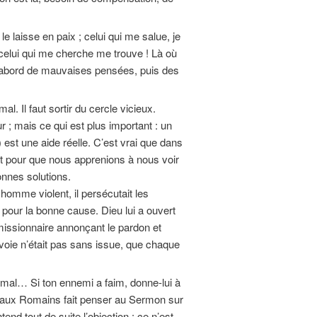
le laisse en paix ; celui qui me salue, je
 celui qui me cherche me trouve ! Là où
a d’abord de mauvaises pensées, puis des
l. Il faut sortir du cercle vicieux.
 ; mais ce qui est plus important : un
est une aide réelle. C’est vrai que dans
est pour que nous apprenions à nous voir
onnes solutions.
n homme violent, il persécutait les
ir pour la bonne cause. Dieu lui a ouvert
 missionnaire annonçant le pardon et
a voie n’était pas sans issue, que chaque
mal… Si ton ennemi a faim, donne-lui à
i aux Romains fait penser au Sermon sur
d tout de suite l’objection : ce n’est