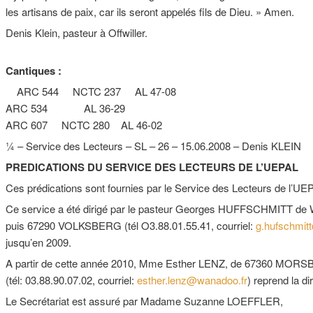
les artisans de paix, car ils seront appelés fils de Dieu. » Amen.
Denis Klein, pasteur à Offwiller.
Cantiques :
ARC 544 NCTC 237 AL 47-08
ARC 534 AL 36-29
ARC 607 NCTC 280 AL 46-02
¼ – Service des Lecteurs – SL – 26 – 15.06.2008 – Denis KLEIN
PREDICATIONS DU SERVICE DES LECTEURS DE L’UEPAL
Ces prédications sont fournies par le Service des Lecteurs de l’UE
Ce service a été dirigé par le pasteur Georges HUFFSCHMITT de
puis 67290 VOLKSBERG (tél O3.88.01.55.41, courriel:
g.hufschmit
jusqu’en 2009.
A partir de cette année 2010, Mme Esther LENZ, de 67360 M
(tél: 03.88.90.07.02, courriel:
esther.lenz@wanadoo.fr
) reprend la di
Le Secrétariat est assuré par Madame Suzanne LOEFFLER,