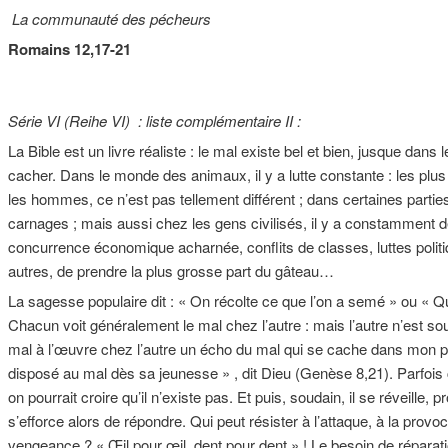
La communauté des pécheurs
Romains 12,17-21
Série VI (Reihe VI) : liste complémentaire II :
La Bible est un livre réaliste : le mal existe bel et bien, jusque dans
cacher. Dans le monde des animaux, il y a lutte constante : les plus 
les hommes, ce n’est pas tellement différent ; dans certaines parti
carnages ; mais aussi chez les gens civilisés, il y a constamment d
concurrence économique acharnée, conflits de classes, luttes politiq
autres, de prendre la plus grosse part du gâteau…
La sagesse populaire dit : « On récolte ce que l’on a semé » ou « Qu
Chacun voit généralement le mal chez l’autre : mais l’autre n’est s
mal à l’œuvre chez l’autre un écho du mal qui se cache dans mon 
disposé au mal dès sa jeunesse » , dit Dieu (Genèse 8,21). Parfois c
on pourrait croire qu’il n’existe pas. Et puis, soudain, il se réveille, 
s’efforce alors de répondre. Qui peut résister à l’attaque, à la provo
vengeance ? « Œil pour œil, dent pour dent » ! Le besoin de réparat