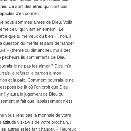
ie. Ce sont des êtres qui n’ont pas
capables d’en donner.
ut que nous sommes aimés de Dieu. Voilà
 même celui qui vient en ennemi. Le
rce que tu me veux du bien » , non, il
la question du mérite et sans demander
eurs » (thème du dimanche), mais des
e pécheurs ils sont enfants de Dieu.
urrais-je ne pas les aimer ? Dieu m’a
rais-je refuser le pardon à mon
ation et la paix. Comment pourrais-je ne
est possible là où l’on croit que Dieu
r il y aura le jugement de Dieu qui
sement et fait que l’abaissement n’est
i ne vous rend pas la monnaie de votre
 attitude vis-à-vis de votre prochain. Il
 les autres et les fait changer. « Heureux