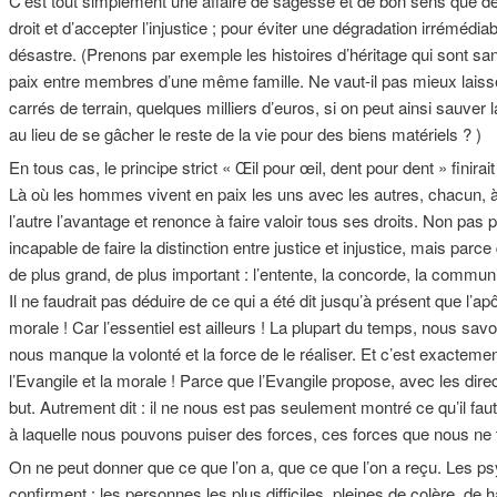
C’est tout simplement une affaire de sagesse et de bon sens que d
droit et d’accepter l’injustice ; pour éviter une dégradation irrémédia
désastre. (Prenons par exemple les histoires d’héritage qui sont sa
paix entre membres d’une même famille. Ne vaut-il pas mieux lais
carrés de terrain, quelques milliers d’euros, si on peut ainsi sauver 
au lieu de se gâcher le reste de la vie pour des biens matériels ? )
En tous cas, le principe strict « Œil pour œil, dent pour dent » fini
Là où les hommes vivent en paix les uns avec les autres, chacun, à 
l’autre l’avantage et renonce à faire valoir tous ses droits. Non pas p
incapable de faire la distinction entre justice et injustice, mais par
de plus grand, de plus important : l’entente, la concorde, la comm
Il ne faudrait pas déduire de ce qui a été dit jusqu’à présent que l’
morale ! Car l’essentiel est ailleurs ! La plupart du temps, nous savons
nous manque la volonté et la force de le réaliser. Et c’est exactement
l’Evangile et la morale ! Parce que l’Evangile propose, avec les dire
but. Autrement dit : il ne nous est pas seulement montré ce qu’il faut
à laquelle nous pouvons puiser des forces, ces forces que nous n
On ne peut donner que ce que l’on a, que ce que l’on a reçu. Les psy
confirment : les personnes les plus difficiles, pleines de colère, de h