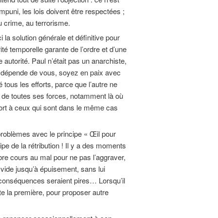
mpuni, les lois doivent être respectées ;
au crime, au terrorisme.
i la solution générale et définitive pour
orité temporelle garante de l’ordre et d’une
tte autorité. Paul n’était pas un anarchiste,
ela dépende de vous, soyez en paix avec
tous les efforts, parce que l’autre ne
its de toutes ses forces, notamment là où
tort à ceux qui sont dans le même cas
problèmes avec le principe « Œil pour
ipe de la rétribution ! Il y a des moments
bre cours au mal pour ne pas l’aggraver,
 vide jusqu’à épuisement, sans lui
es conséquences seraient pires… Lorsqu’il
ête la première, pour proposer autre