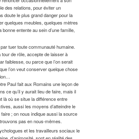
e renoncer occasionnellement à son
ble des relations, pour éviter un
ns doute le plus grand danger pour la
ser quelques meubles, quelques mètres
la bonne entente au sein d’une famille,
rait par tuer toute communauté humaine.
tour de rôle, accepte de laisser à
ar faiblesse, ou parce que l’on serait
ce que l’on veut conserver quelque chose
union…
apôtre Paul fait aux Romains une leçon de
 ce qu’il y aurait lieu de faire, mais il
 là où se situe la différence entre
ctives, aussi les moyens d’atteindre le
 faire ; on nous indique aussi la source
e trouvons pas en nous-mêmes.
chologues et les travailleurs sociaux le
aine, d’animosité, sont en réalité des