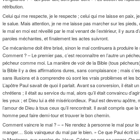
rétribution.
Celui qui me respecte, je le respecte ; celui qui me laisse en paix, je 
le salue. Mais attention, je ne me laisse pas marcher sur les pieds,
le mal en moi est réveillé par le mal venant de l’extérieur, il y aur
paroles méchantes, et finalement les actes suivront.
Ce mécanisme doit être brisé, sinon le mal continuera à produire le ma
Comment ? – Le premier pas, c’est reconnaître en l’autre un pécheur
pécheur comme moi. La manière de voir de la Bible (tous pécheurs) 
la Bible il y a des affirmations dures, sans complaisance ; mais c’
sans illusions et à comprendre où sont les vrais problèmes et les b
L’apôtre Paul savait de quoi il parlait. Avant sa conversion, il était u
chrétiens ; il était au service du mal, alors qu’il était convaincu d’ag
les yeux ; et Dieu lui a été miséricordieux. Paul est devenu apôtre,
l’amour de Dieu à tous ceux qu’il rencontrait. Il avait compris que l
homme peut faire demi-tour et trouver le bon chemin.
Comment vaincre le mal ? – « Ne rendez à personne le mal pour le 
manger… Sois vainqueur du mal par le bien. » Ce que Paul écrit ic
la Montagne, aux paroles de Jésus. Céder, ne pas se venger. On enten