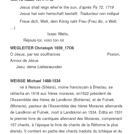
Jesus shall reign wher’er the sun,
d’après Ps 72
,
1719
Jesus hat sein herrschaft bestellt
Traducteur non indiqué
Freue dich, Welt, dein König naht Freu (Freu dic, o Welt,
…)
Isaac Watts,
Réjouis-toi, voici ton roi
WEGLEITER Christoph 1659_17O6
O Jésus, par tes souffrances Pssion,
Amour de Jésus
Jesu, deine Liebeswunden
WEISSE Michael 1488-1534
né à Neisse (Silésis), moine franciscain à Breslau, se
rattacha en 1518 aux frères moraves, en1522 président de
l’Assemblée des frères de Landkron (Bohème), et de Fulnek
(Moravie), pasteur de l’Assemblée des frères Moraves allemands
de Landkron et Fulnek, mort à Landskron en 1534. Edita en 1531
le premier livre de cantiques allemand des Moraves, comprenant
157 chants, à l’époque le livre de chants de la Réforme le plus
étendu. Il contient en partie des chants traduits du tchèque et du