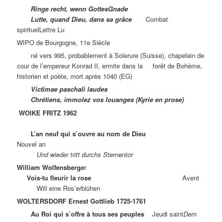
Ringe recht, wenn GottesGnade
Lutte, quand Dieu, dans sa grâce
Combat
spirituelLettre Lu
WIPO de Bourgogne, 11e Siècle
né vers 995, probablement à Solerure (Suisse), chapelain de
cour de l’empereur Konrad II, ermite dans la forêt de Bohème,
historien et poète, mort après 1040 (EG)
Victimae paschali laudes
Chrétiens, immolez vos louanges (Kyrie en prose)
WOIKE FRITZ 1962
L’an neuf qui s’ouvre au nom de Dieu
Nouvel an
Und wieder tritt durchs Sternentor
William Wolfensberge
r
Vois-tu fleurir la rose
Avent
Will eine Ros’erblühen
WOLTERSDORF
Ernest Gottlieb 1725-1761
Au Roi qui s’offre à tous ses peuples
Jeudi saint
Dem