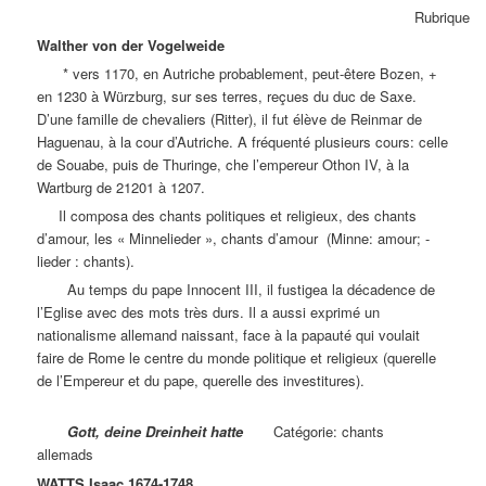
Rubrique
Walther von der Vogelweide
* vers 1170, en Autriche probablement, peut-êtere Bozen, +
en 1230 à Würzburg, sur ses terres, reçues du duc de Saxe.
D’une famille de chevaliers (Ritter), il fut élève de Reinmar de
Haguenau, à la cour d’Autriche. A fréquenté plusieurs cours: celle
de Souabe, puis de Thuringe, che l’empereur Othon IV, à la
Wartburg de 21201 à 1207.
Il composa des chants politiques et religieux, des chants
d’amour, les « Minnelieder », chants d’amour (Minne: amour; -
lieder : chants).
Au temps du pape Innocent III, il fustigea la décadence de
l’Eglise avec des mots très durs. Il a aussi exprimé un
nationalisme allemand naissant, face à la papauté qui voulait
faire de Rome le centre du monde politique et religieux (querelle
de l’Empereur et du pape, querelle des investitures).
Gott, deine Dreinheit hatte
Catégorie: chants
allemads
WATTS Isaac 1674-1748