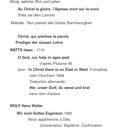
König, welcher Blut und Leben
Au Christ la gloire, l’Agneau mort sur la croix
Preis sei dem Lamme
Mélodie : Nun preiset alle Gottes Barmherzigkeit
Christ, qui prêches la parole
Prediger der süssen Lehre
WATTS Isaac
, 1719
O God, our help in ages past
d’après Psaume 90
pour :
In Christ there is no East or West
, 5 strophes
John Oxenham 1908
Traduction allemande :
Her, unser Gott, du warst und bist
sans nom d’auteur
WULF Hans Walter
Wir sind Gottes Eigentum
1993
Nous appartenons à Dieu
Consécration, Baptême, Confirmation