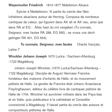
Weyermuller Friedrich
1810-1877 Niderbronn Alsace
Epicier à Niederbronn, fit partie du cercle des Néo-
luthériens alsaciens autour de Horning. Composa de nombreux
cantiques de valeur, qui figurent dans AK alt et AK neu, ainsi que
dans RA et EG : Alles hast du mir vergeben (Tu connais,
Seigneur, mes fautes RA 288, EG 595) ; es muss uns doch
gelingen RA 401, EG 604).
Tu connais, Seigneur, mes fautes
Chants français,
Lettre T
Winckler Johann Joseph
1670 Lucka / Sachsen-Altenburg
-1722 Magdeburg
Johann Joseph Winckler, (1670 Lucka/Sachsen-Altenburg –
1722 Magdeburg). Disciple de August Hermaan Francke,
fondateur des maisons d’enfants de Halle, et du mouvement
piétiste de Halle. Le gendre de Francke était Johann Anastasius
Freylinghausen, éditeur du célèbre livre de cantiques piétiste de
Halle de 1704. Winckler fut aumônier militaire dans les Pays-bas
et en Italie, puis prédicateur à la cathédrale et Conseiller
consistorial à Magdeburg. Il faisait partie du cercle des auteurs et
compositeurs piétistes de Halle.