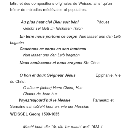
latin, et des compositions originales de Weisse, ainsi qu’un
trésor de mélodies médiévales et populaires.
Au plus haut ciel Dieu soit béni
Pâques
Gelobt sei Gott im höchsten Thron
En terre nous portons ce corps
Nun lasset uns den Leib
begrabn
Couchons ce corps en son tombeau
Nun lasset uns den Leib begrabn
Nous confessons et nous croyons
Ste Cène
O bon et doux Seigneur Jésus
Epiphanie, Vie
du Christ
O süsser (lieber) Herre Christ, Hus
Chants de Jean hus
Voyez!aujourd’hui le Messie
Rameaux et
Semaine sainte
Seht heut an, wie der Messias
WEISSEL Georg 1590-1635
Macht hoch die Tür, die Tor macht weit 1623-4