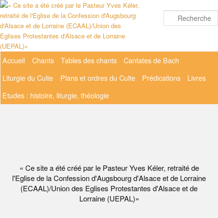
Aller
au
contenu
principal
Menu
Accueil
Chants
Tables des chants
Cantates de Bach
principal
Liturgie du Culte
Plans et ordres du Culte
Prédications
Livres
Etudes : histoire, liturgie, théologie
« Ce site a été créé par le Pasteur Yves Kéler, retraité de
l'Eglise de la Confession d'Augsbourg d'Alsace et de Lorraine
(ECAAL)/Union des Eglises Protestantes d'Alsace et de
Lorraine (UEPAL)»