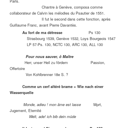
Paris.
Chantre à Genève, composa comme
collaborateur de Calvin les mélodies du Psautier de 1551.
Il fut le second dans cette fonction, après
Guillaume Franc, avant Pierre Davantès.
Au fort de ma détresse
Ps 130
Strasbourg 1539, Genève 1532, Loys Bourgeois 1547
LP 57-Ps. 130, NCTC 130, ARC 130, ALL 130
Pour nous sauver, ô Maître
Herr, unser Heil zu fördern Passion,
Offertoire
Von Kohlbrenner 18e S. ?
Comme un cerf altéré brame = Wie nach einer
Wasserquelle
Monde, adieu ! mon âme est lasse
Mprt,
Jugement, Eternité
Welt, ade! ich bib dein müde