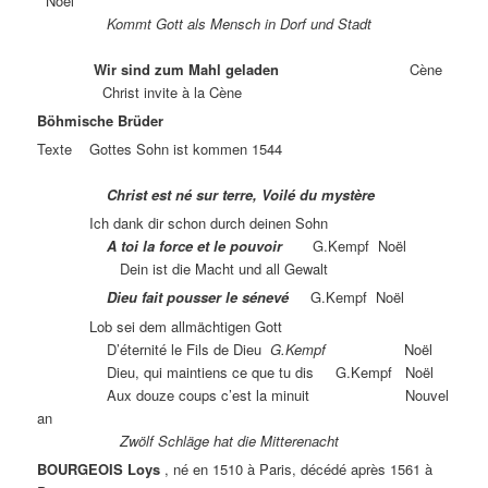
Noël
Kommt Gott als Mensch in Dorf und Stadt
Wir sind zum Mahl geladen
Cène
Christ invite à la Cène
Böhmische Brüder
Texte Gottes Sohn ist kommen 1544
Christ est né sur terre, Voilé du mystère
Ich dank dir schon durch deinen Sohn
A toi la force et le pouvoir
G.Kempf Noël
Dein ist die Macht und all Gewalt
Dieu fait pousser le sénevé
G.Kempf Noël
Lob sei dem allmächtigen Gott
D’éternité le Fils de Dieu
G.Kempf
Noël
Dieu, qui maintiens ce que tu dis G.Kempf Noël
Aux douze coups c’est la minuit Nouvel
an
Zwölf Schläge hat die Mitterenacht
BOURGEOIS Loys
, né en 1510 à Paris, décédé après 1561 à