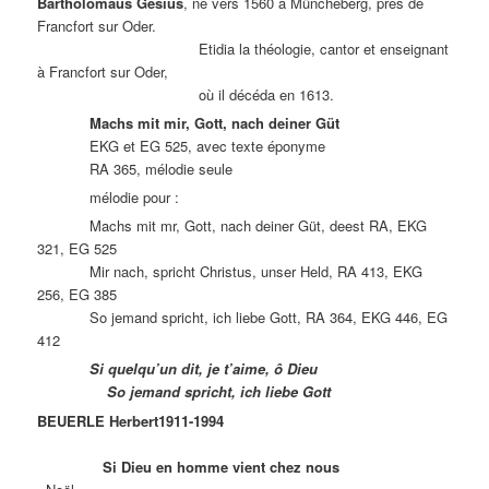
Bartholomäus
Gesius
, né vers 1560 à Müncheberg, près de
Francfort sur Oder.
Etidia la théologie, cantor et enseignant
à Francfort sur Oder,
où il décéda en 1613.
Machs mit mir, Gott, nach deiner Güt
EKG et EG 525, avec texte éponyme
RA 365, mélodie seule
mélodie pour :
Machs mit mr, Gott, nach deiner Güt, deest RA, EKG
321, EG 525
Mir nach, spricht Christus, unser Held, RA 413, EKG
256, EG 385
So jemand spricht, ich liebe Gott, RA 364, EKG 446, EG
412
Si quelqu’un dit, je t’aime, ô Dieu
So jemand spricht, ich liebe Gott
BEUERLE Herbert1911-1994
Si Dieu en homme vient chez nous