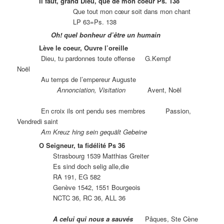
Il faut, grand Dieu, que de mon coeur Ps. 138
Que tout mon cœur soit dans mon chant
LP 63=Ps. 138
Oh! quel bonheur d’être un humain
Lève le coeur, Ouvre l’oreille
Dieu, tu pardonnes toute offense G.Kempf
Noël
Au temps de l’empereur Auguste
Annonciation, Visitation
Avent, Noël
En croix ils ont pendu ses membres Passion,
Vendredi saint
Am Kreuz hing sein gequält Gebeine
O Seigneur, ta fidélité Ps 36
Strasbourg 1539 Matthias Greiter
Es sind doch selig alle,die
RA 191, EG 582
Genève 1542, 1551 Bourgeois
NCTC 36, RC 36, ALL 36
A celui qui nous a sauvés
Pâques, Ste Cène