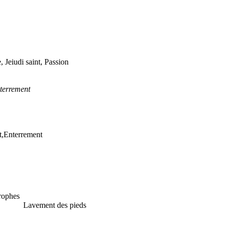
res LP 119
i saint, Passion
rement
nterrement
ophes
vement des pieds