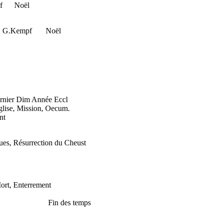
f Noël
G.Kempf Noël
ch
ier Dim Année Eccl
ise, Mission, Oecum.
t
 Résurrection du Cheust
t, Enterrement
in des temps