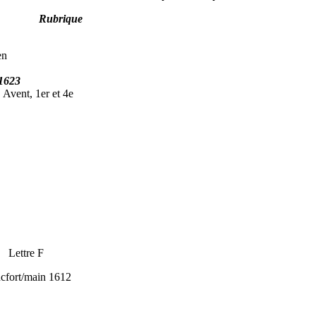
Rubrique
en
 1623
nt, 1er et 4e
ttre F
cfort/main 1612