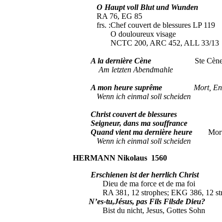
O Haupt voll Blut und Wunden
RA 76, EG 85
frs. :Chef couvert de blessu
O douloureux visage
NCTC 200, ARC 452, ALL 33/13
A la dernière Cène
Ste Cène, Jeiud
Am letzten Abendmahle
A mon heure suprême
Mort, Enter
Wenn ich einmal soll scheiden
Christ couvert de blessures
Seigneur, dans ma souffrance
Quand vient ma dernière heure
Mort,E
Wenn ich einmal soll scheiden
HERMANN
Nikolaus 1560
Erschienen ist der herrlich Christ
Dieu de ma force et de ma foi
RA 381, 12 strophes; EKG 386, 12 str
N’es-tu,Jésus, pas Fils Filsde Dieu?
La
Bist du nicht, Jesus, Gottes Sohn