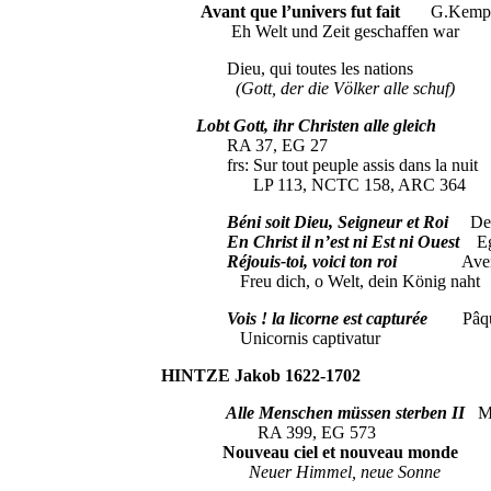
Avant que l’univers fut fait
G.Kemp
Eh Welt und Zeit geschaffen war
Dieu, qui toutes les nations 
(Gott, der die Völker alle schuf)
Lobt Gott, ihr Christen alle glei
RA 37, EG 27
frs: Sur tout peuple assis dans la nuit
LP 113, NCTC 158, ARC 364
Béni soit Dieu, Seigneur et Roi
Dern
En Christ il n’est ni Est ni Ouest
Egl
Réjouis-toi, voici ton roi
Aven
Freu dich, o Welt, dein König naht
Vois ! la licorne est capturée
Pâques,
Unicornis captivatur
HINTZE Jakob 1622-1702
Alle Menschen müssen sterben
II
Mor
RA 399, EG 573
Nouveau ciel et nouveau monde
F
Neuer Himmel, neue Sonne