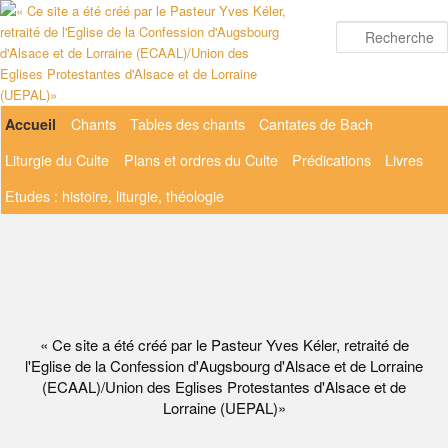
Aller
au
contenu
principal
Menu
Chants
Tables des chants
Cantates de Bach
Accueil
principal
Liturgie du Culte
Plans et ordres du Culte
Prédications
Livres
Etudes : histoire, liturgie, théologie
« Ce site a été créé par le Pasteur Yves Kéler, retraité de
l'Eglise de la Confession d'Augsbourg d'Alsace et de Lorraine
(ECAAL)/Union des Eglises Protestantes d'Alsace et de
Lorraine (UEPAL)»