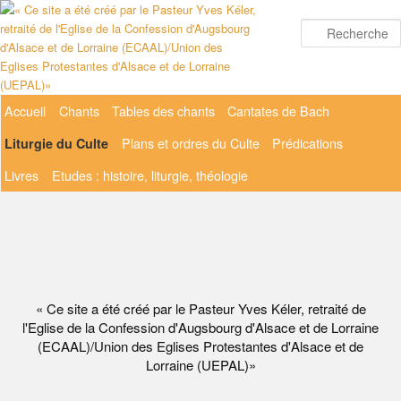
Aller
au
contenu
principal
Menu
Accueil
Chants
Tables des chants
Cantates de Bach
principal
Plans et ordres du Culte
Prédications
Liturgie du Culte
Livres
Etudes : histoire, liturgie, théologie
« Ce site a été créé par le Pasteur Yves Kéler, retraité de
l'Eglise de la Confession d'Augsbourg d'Alsace et de Lorraine
(ECAAL)/Union des Eglises Protestantes d'Alsace et de
Lorraine (UEPAL)»