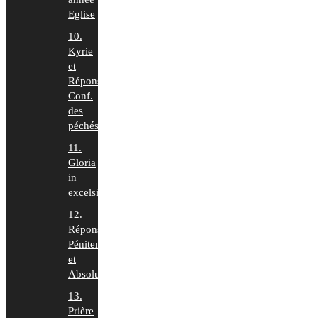
Eglise
10.
Kyrie
et
Répons
Conf.
des
péchés
11.
Gloria
in
excelsis
12.
Répons
Pénitence
et
Absolution
13.
Prière