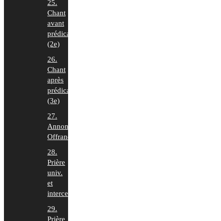
25.
Chant
avant
prédication
(2e)
26.
Chant
après
prédication
(3e)
27.
Annonces,
Offrande
28.
Prière
univ.
et
intercession
29.
Prière