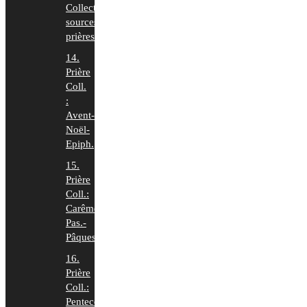
Collecte:
sources
prières
14.
Prière
Coll.
:
Avent-
Noël-
Epiph.
15.
Prière
Coll.:
Carême-
Pas.-
Pâques
16.
Prière
Coll.:
Pentecôte-