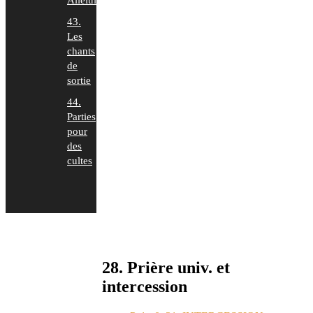
Alleluia)
43.
Les
chants
de
sortie
44.
Parties
pour
des
cultes
28. Prière univ. et
intercession