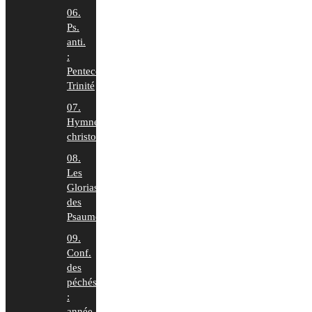
06.
Ps.
anti.
:
Pentecôte-
Trinité
07.
Hymnes
christologiques
08.
Les
Glorias
des
Psaumes
09.
Conf.
des
péchés
:
année