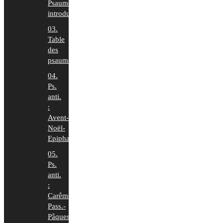
Psaumes
introduction
03.
Table
des
psaumes
04.
Ps.
anti.
:
Avent-
Noël-
Epiphanie
05.
Ps.
anti.
:
Carême-
Pass.-
Pâques