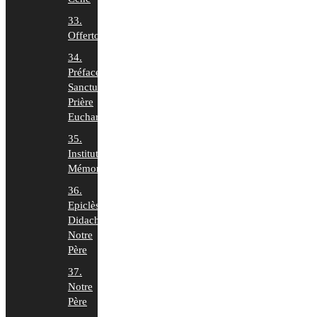
33.
Offertoire
34.
Préface,
Sanctus,
Prière
Euchar.
35.
Institution,
Mémorial
36.
Epiclèse,
Didaché,
Notre
Père
37.
Notre
Père