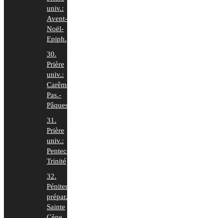
univ.:
Avent-
Noël-
Epiph.
30.
Prière
univ.:
Carême-
Pas.-
Pâques
31.
Prière
univ.:
Pentecôte-
Trinité
32.
Pénitence
prépar.
Sainte
Cène