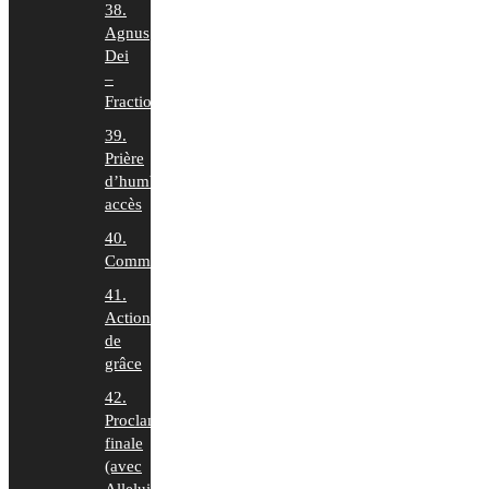
38.
Agnus
Dei
–
Fraction
39.
Prière
d’humble
accès
40.
Communion
41.
Action
de
grâce
42.
Proclamation
finale
(avec