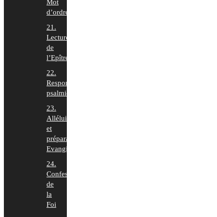
Mot
d’ordre
21.
Lecture
de
l’Epître
22.
Responsoriums
psalmiques
23.
Alléluia
et
préparation
Evangile
24.
Confession
de
la
Foi