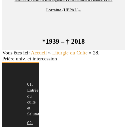
Lorraine (UEPAL)»
*1939 – † 2018
Vous êtes ici:
Accueil
»
Liturgie du Culte
»
28.
Prière univ. et intercession
01.
Entrée
du
culte
et
Salutation
02.