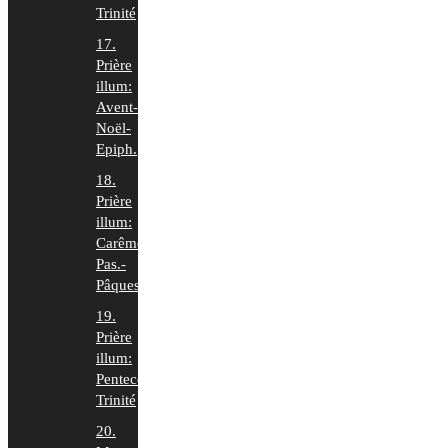
Trinité
17.
Prière
illum:
Avent-
Noël-
Epiph.
18.
Prière
illum:
Carême-
Pas.-
Pâques
19.
Prière
illum:
Pentecôte-
Trinité
20.