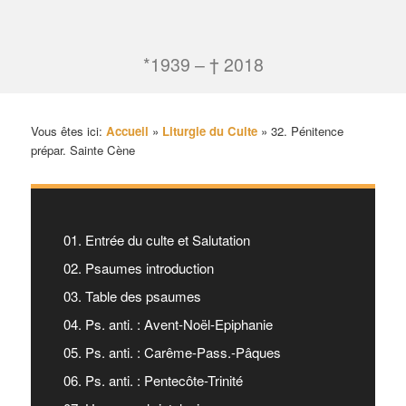
*1939 – † 2018
Vous êtes ici:
Accueil
»
Liturgie du Culte
»
32. Pénitence
prépar. Sainte Cène
01. Entrée du culte et Salutation
02. Psaumes introduction
03. Table des psaumes
04. Ps. anti. : Avent-Noël-Epiphanie
05. Ps. anti. : Carême-Pass.-Pâques
06. Ps. anti. : Pentecôte-Trinité