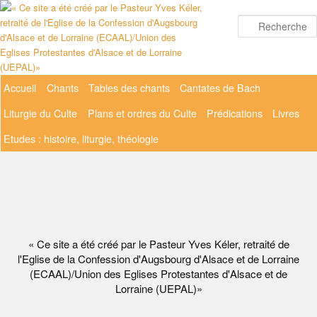
Aller
au
contenu
principal
Menu
Accueil
Chants
Tables des chants
Cantates de Bach
principal
Liturgie du Culte
Plans et ordres du Culte
Prédications
Livres
Etudes : histoire, liturgie, théologie
« Ce site a été créé par le Pasteur Yves Kéler, retraité de
l'Eglise de la Confession d'Augsbourg d'Alsace et de Lorraine
(ECAAL)/Union des Eglises Protestantes d'Alsace et de
Lorraine (UEPAL)»