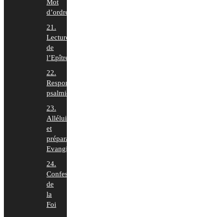
Mot
d’ordre
21.
Lecture
de
l’Epître
22.
Responsoriums
psalmiques
23.
Alléluia
et
préparation
Evangile
24.
Confession
de
la
Foi