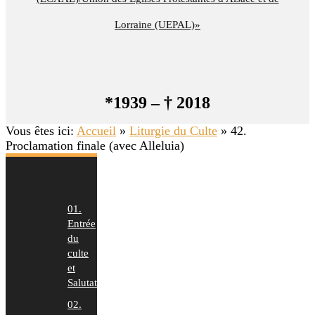
Lorraine (UEPAL)»
*1939 – † 2018
Vous êtes ici:
Accueil
»
Liturgie du Culte
»
42.
Proclamation finale (avec Alleluia)
01.
Entrée
du
culte
et
Salutation
02.