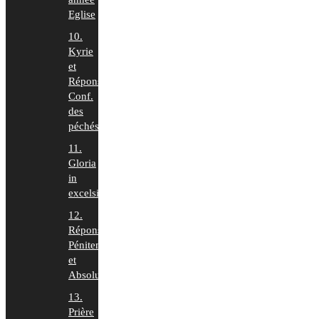
Eglise
10.
Kyrie
et
Répons
Conf.
des
péchés
11.
Gloria
in
excelsis
12.
Répons
Pénitence
et
Absolution
13.
Prière