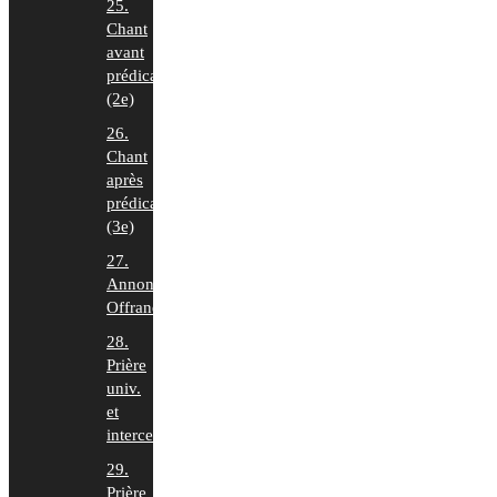
25.
Chant
avant
prédication
(2e)
26.
Chant
après
prédication
(3e)
27.
Annonces,
Offrande
28.
Prière
univ.
et
intercession
29.
Prière