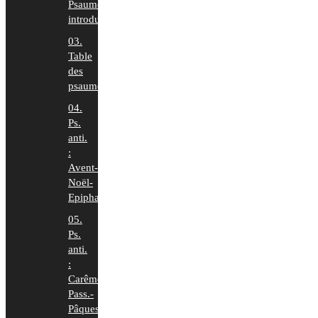
Psaumes
introduction
03.
Table
des
psaumes
04.
Ps.
anti.
:
Avent-
Noël-
Epiphanie
05.
Ps.
anti.
:
Carême-
Pass.-
Pâques