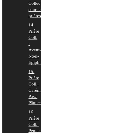
Collecte:
sources
prières
14.
Prière
Coll.
:
Avent-
Noël-
Epiph.
15.
Prière
Coll.:
Carême-
Pas.-
Pâques
16.
Prière
Coll.:
Pentecôte-