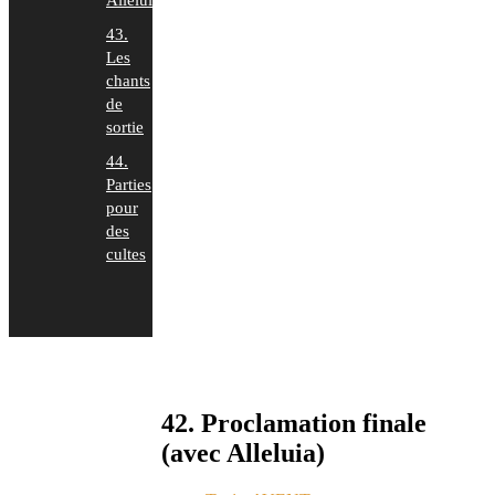
Alleluia)
43.
Les
chants
de
sortie
44.
Parties
pour
des
cultes
42. Proclamation finale
(avec Alleluia)