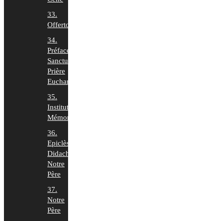
33.
Offertoire
34.
Préface,
Sanctus,
Prière
Euchar.
35.
Institution,
Mémorial
36.
Epiclèse,
Didaché,
Notre
Père
37.
Notre
Père