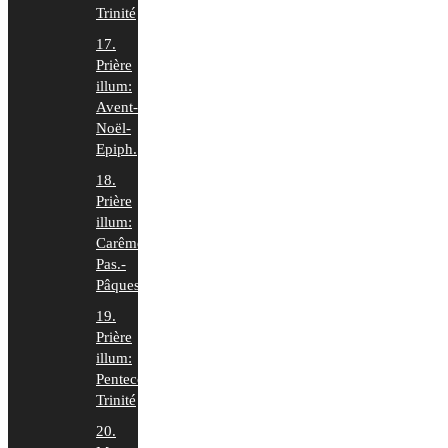
Trinité
17.
Prière
illum:
Avent-
Noël-
Epiph.
18.
Prière
illum:
Carême-
Pas.-
Pâques
19.
Prière
illum:
Pentecôte-
Trinité
20.