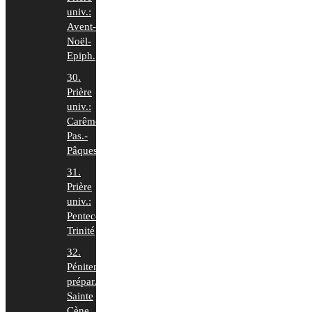
univ.:
Avent-
Noël-
Epiph.
30.
Prière
univ.:
Carême-
Pas.-
Pâques
31.
Prière
univ.:
Pentecôte-
Trinité
32.
Pénitence
prépar.
Sainte
Cène