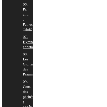
06.
Ps.
anti.
:
Pentecôte-
Trinité
07.
Hymnes
christologiques
08.
Les
Glorias
des
Psaumes
09.
Conf.
des
péchés
:
année