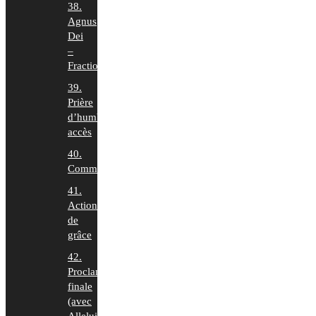
38.
Agnus
Dei
–
Fraction
39.
Prière
d’humble
accès
40.
Communion
41.
Action
de
grâce
42.
Proclamation
finale
(avec