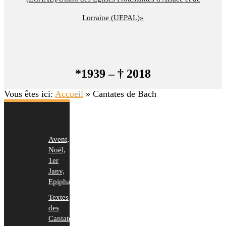
Lorraine (UEPAL)»
*1939 – † 2018
Vous êtes ici:
Accueil
»
Cantates de Bach
Avent,
Noël,
1er
Janv,
Epiphanie
Textes
des
Cantates