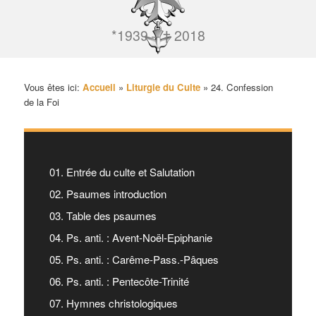
*1939 – † 2018
Vous êtes ici:
Accueil
»
Liturgie du Culte
»
24. Confession
de la Foi
01. Entrée du culte et Salutation
02. Psaumes introduction
03. Table des psaumes
04. Ps. anti. : Avent-Noël-Epiphanie
05. Ps. anti. : Carême-Pass.-Pâques
06. Ps. anti. : Pentecôte-Trinité
07. Hymnes christologiques