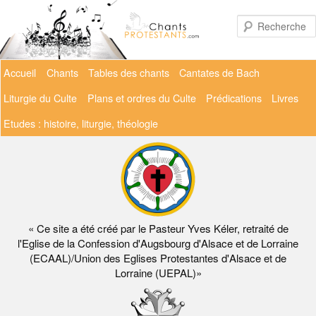
Aller
au
contenu
principal
Menu
Accueil
Chants
Tables des chants
Cantates de Bach
principal
Liturgie du Culte
Plans et ordres du Culte
Prédications
Livres
Etudes : histoire, liturgie, théologie
« Ce site a été créé par le Pasteur Yves Kéler, retraité de
l'Eglise de la Confession d'Augsbourg d'Alsace et de Lorraine
(ECAAL)/Union des Eglises Protestantes d'Alsace et de
Lorraine (UEPAL)»