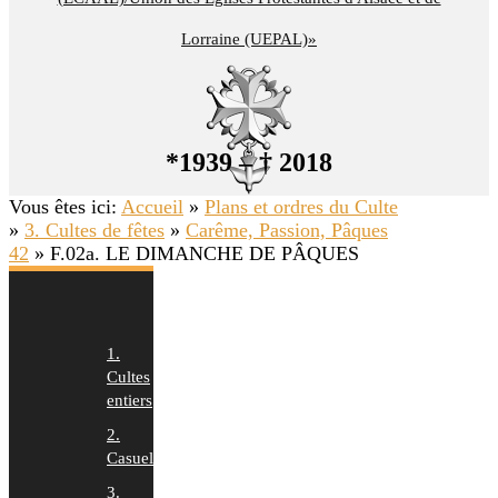
Lorraine (UEPAL)»
*1939 – † 2018
Vous êtes ici:
Accueil
»
Plans et ordres du Culte
»
3. Cultes de fêtes
»
Carême, Passion, Pâques
42
»
F.02a. LE DIMANCHE DE PÂQUES
1.
Cultes
entiers
2.
Casuels
3.