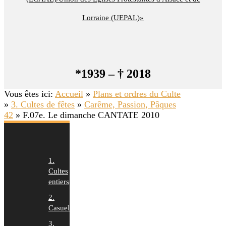
Lorraine (UEPAL)»
*1939 – † 2018
Vous êtes ici:
Accueil
»
Plans et ordres du Culte
»
3. Cultes de fêtes
»
Carême, Passion, Pâques
42
»
F.07e. Le dimanche CANTATE 2010
1.
Cultes
entiers
2.
Casuels
3.