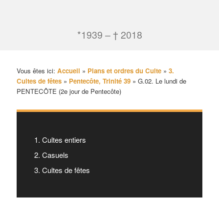
*1939 – † 2018
Vous êtes ici:
Accueil
»
Plans et ordres du Culte
»
3.
Cultes de fêtes
»
Pentecôte, Trinité 39
»
G.02. Le lundi de
PENTECÔTE (2e jour de Pentecôte)
1. Cultes entiers
2. Casuels
3. Cultes de fêtes