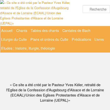
Aller
au
contenu
principal
Menu
Accueil
Chants
Tables des chants
Cantates de Bach
principal
Liturgie du Culte
Plans et ordres du Culte
Prédications
Livres
Etudes : histoire, liturgie, théologie
« Ce site a été créé par le Pasteur Yves Kéler, retraité de
l'Eglise de la Confession d'Augsbourg d'Alsace et de Lorraine
(ECAAL)/Union des Eglises Protestantes d'Alsace et de
Lorraine (UEPAL)»