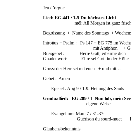
Jeu d’orgue
Lied: EG 441 / 1-5 Du höchstes Licht
mél: All Morgen ist ganz frisch 
Begrüssung + Name des Sonntags + Wochen
Introïtus = Psalm : Ps 147 = EG 775 im Wechs
mit Antiphon + Glor
Bussgebet : Herre Gott, erbarme dich
Gnadenwort: Ehre sei Gott in der Höhe
Gruss: der Herr sei mit euch + und mit…
Gebet : Amen
Epistel : Apg 9 / 1-9: Heilung des Sauls 
Graduallied: EG 289 / 1 Nun lob, mein Se
eigene Weise
Evangelium: Marc 7 / 31-37:
Guérison du sourd-muet Lob sei 
Glaubensbekenntnis