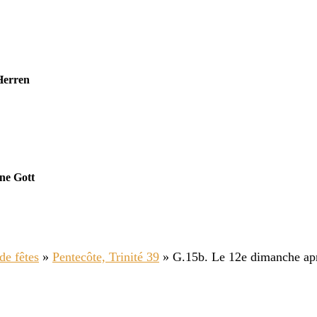
Herren
ne Gott
de fêtes
»
Pentecôte, Trinité 39
»
G.15b. Le 12e dimanche ap