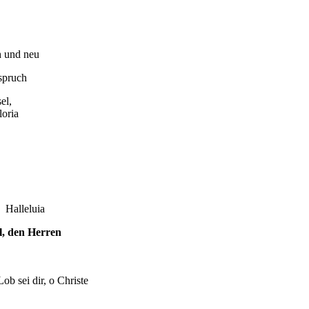
und neu
spruch
el,
ia
Halleluia
el, den Herren
dir, o Christe