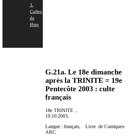
3.
Cultes
de
fêtes
G.21a. Le 18e dimanche
après la TRINITE = 19e
Pentecôte 2003 : culte
français
18e TRINITE ,
19.10.2003,
Langue : français, Livre de Cantiques:
ARC