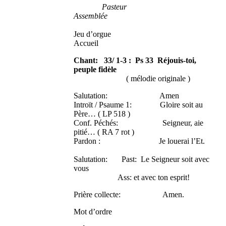
Pasteur
Assemblée
Jeu d’orgue
Accueil
Chant: 33/ 1-3 : Ps 33 Réjouis-toi,
peuple fidèle
( mélodie originale )
Salutation: Amen
Introït / Psaume 1: Gloire soit au
Père… ( LP 518 )
Conf. Péchés: Seigneur, aie
pitié… ( RA 7 rot )
Pardon : Je louerai l’Et.
Salutation: Past: Le Seigneur soit avec
vous
Ass: et avec ton esprit!
Prière collecte: Amen.
Mot d’ordre