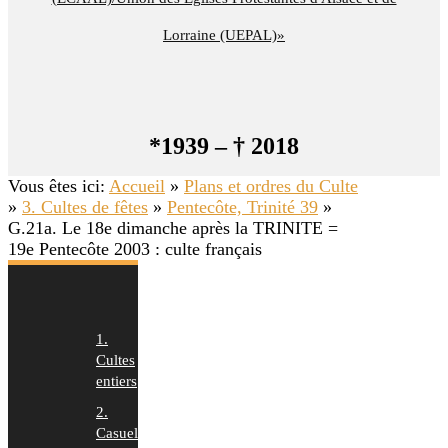
Lorraine (UEPAL)»
*1939 – † 2018
Vous êtes ici:
Accueil
»
Plans et ordres du Culte
»
3. Cultes de fêtes
»
Pentecôte, Trinité 39
»
G.21a. Le 18e dimanche après la TRINITE =
19e Pentecôte 2003 : culte français
1.
Cultes
entiers
2.
Casuels