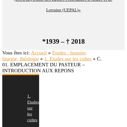
Lorraine (UEPAL)»
*1939 – † 2018
Vous êtes ici:
Accueil
»
Etudes : histoire,
liturgie, théologie
»
1. Etudes sur les cultes
»
C.
01. EMPLACEMENT DU PASTEUR –
INTRODUCTION AUX REPONS
1.
Etudes
sur
les
cultes