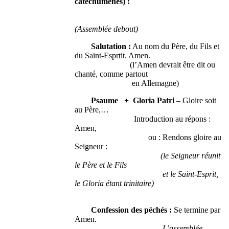
catéchumènes) :
(Assemblée debout)
Salutation :
Au nom du Père, du Fils et
du Saint-Esprtit. Amen.
(l’Amen devrait être dit ou
chanté, comme partout
en Allemagne)
Psaume + Gloria Patri
– Gloire soit
au Père,…
Introduction au répons :
Amen,
ou : Rendons gloire au
Seigneur :
(le Seigneur réunit
le Père et le Fils
et le Saint-Esprit,
le Gloria étant trinitaire)
Confession des péchés :
Se termine par
Amen.
L’assemblée