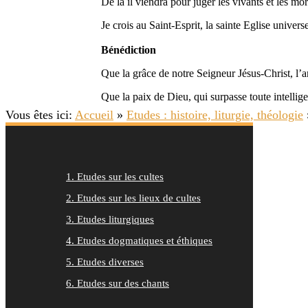
De là il viendra pour juger les vivants et les mor
Je crois au Saint-Esprit, la sainte Eglise univers
Bénédiction
Que la grâce de notre Seigneur Jésus-Christ, l
Que la paix de Dieu, qui surpasse toute intelli
Vous êtes ici:
Accueil
»
Etudes : histoire, liturgie, théologie
1. Etudes sur les cultes
2. Etudes sur les lieux de cultes
3. Etudes liturgiques
4. Etudes dogmatiques et éthiques
5. Etudes diverses
6. Etudes sur des chants