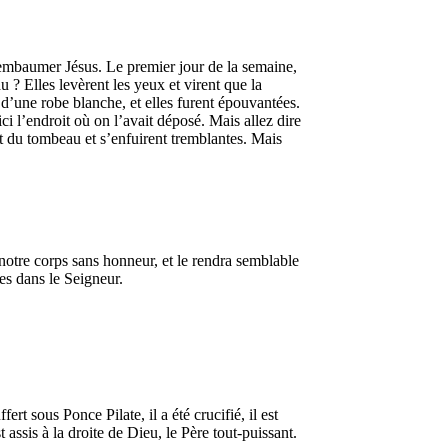
 embaumer Jésus. Le premier jour de la semaine,
au ? Elles levèrent les yeux et virent que la
u d’une robe blanche, et elles furent épouvantées.
oici l’endroit où on l’avait déposé. Mais allez dire
ent du tombeau et s’enfuirent tremblantes. Mais
notre corps sans honneur, et le rendra semblable
es dans le Seigneur.
rt sous Ponce Pilate, il a été crucifié, il est
st assis à la droite de Dieu, le Père tout-puissant.