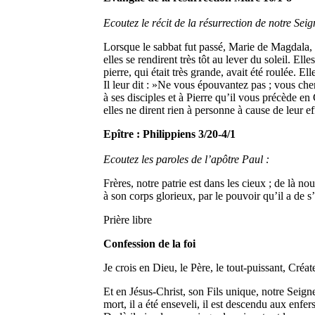
Ecoutez le récit de la résurrection de notre Sei
Lorsque le sabbat fut passé, Marie de Magdala,
elles se rendirent très tôt au lever du soleil. Ell
pierre, qui était très grande, avait été roulée. 
Il leur dit : »Ne vous épouvantez pas ; vous cherc
à ses disciples et à Pierre qu’il vous précède en
elles ne dirent rien à personne à cause de leur e
Epître : Philippiens 3/20-4/1
Ecoutez les paroles de l’apôtre Paul :
Frères, notre patrie est dans les cieux ; de là 
à son corps glorieux, par le pouvoir qu’il a de 
Prière libre
Confession de la foi
Je crois en Dieu, le Père, le tout-puissant, Créate
Et en Jésus-Christ, son Fils unique, notre Seigneu
mort, il a été enseveli, il est descendu aux enfers.