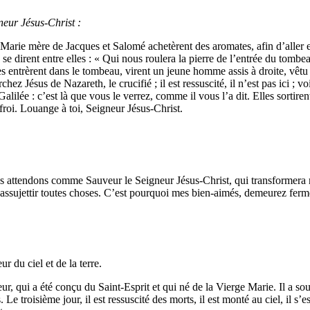
gneur Jésus-Christ :
 Marie mère de Jacques et Salomé achetèrent des aromates, afin d’aller
es se dirent entre elles : « Qui nous roulera la pierre de l’entrée du tombe
Elles entrèrent dans le tombeau, virent un jeune homme assis à droite, vêt
hez Jésus de Nazareth, le crucifié ; il est ressuscité, il n’est pas ici ; v
 Galilée : c’est là que vous le verrez, comme il vous l’a dit. Elles sortir
ffroi. Louange à toi, Seigneur Jésus-Christ.
nous attendons comme Sauveur le Seigneur Jésus-Christ, qui transformera 
s’assujettir toutes choses. C’est pourquoi mes bien-aimés, demeurez ferm
ur du ciel et de la terre.
r, qui a été conçu du Saint-Esprit et qui né de la Vierge Marie. Il a souffe
 Le troisième jour, il est ressuscité des morts, il est monté au ciel, il s’e