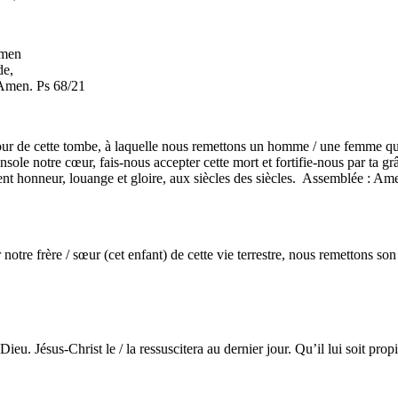
Amen
e,
 Amen. Ps 68/21
our de cette tombe, à laquelle nous remettons un homme / une femme que
nsole notre cœur, fais-nous accepter cette mort et fortifie-nous par ta gr
ient honneur, louange et gloire, aux siècles des siècles. Assemblée : Am
 notre frère / sœur (cet enfant) de cette vie terrestre, nous remettons son
ieu. Jésus-Christ le / la ressuscitera au dernier jour. Qu’il lui soit prop