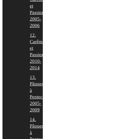
et
Passion
2005-
2006
12.
Carême
et
Passion
2010-
2014
13.
Pâques
à
Pentecôte
2005-
2009
14.
Pâques
à