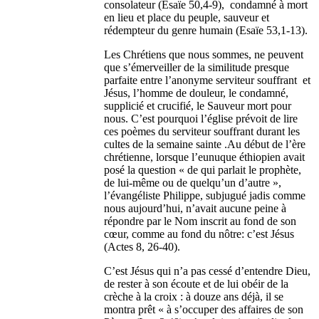
consolateur (Esaïe 50,4-9), condamné à mort
en lieu et place du peuple, sauveur et
rédempteur du genre humain (Esaïe 53,1-13).
Les Chrétiens que nous sommes, ne peuvent
que s’émerveiller de la similitude presque
parfaite entre l’anonyme serviteur souffrant et
Jésus, l’homme de douleur, le condamné,
supplicié et crucifié, le Sauveur mort pour
nous. C’est pourquoi l’église prévoit de lire
ces poèmes du serviteur souffrant durant les
cultes de la semaine sainte .Au début de l’ère
chrétienne, lorsque l’eunuque éthiopien avait
posé la question « de qui parlait le prophète,
de lui-même ou de quelqu’un d’autre »,
l’évangéliste Philippe, subjugué jadis comme
nous aujourd’hui, n’avait aucune peine à
répondre par le Nom inscrit au fond de son
cœur, comme au fond du nôtre: c’est Jésus
(Actes 8, 26-40).
C’est Jésus qui n’a pas cessé d’entendre Dieu,
de rester à son écoute et de lui obéir de la
crèche à la croix : à douze ans déjà, il se
montra prêt « à s’occuper des affaires de son