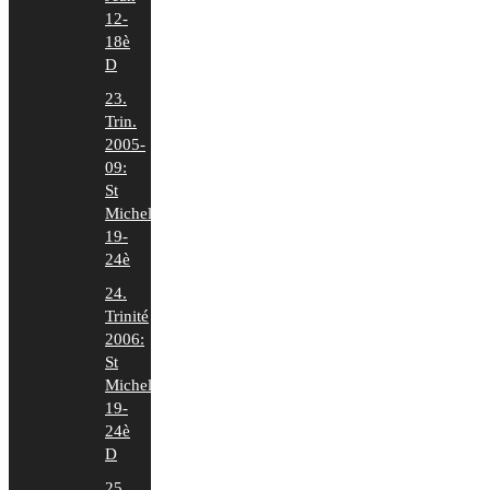
12-
18è
D
23.
Trin.
2005-
09:
St
Michel
19-
24è
24.
Trinité
2006:
St
Michel
19-
24è
D
25.