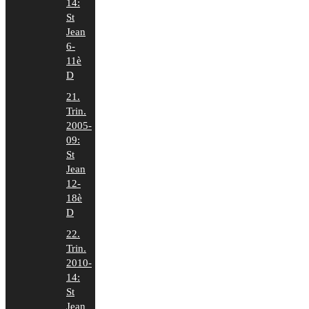
14:
St
Jean
6-
11è
D
21.
Trin.
2005-
09:
St
Jean
12-
18è
D
22.
Trin.
2010-
14:
St
Jean