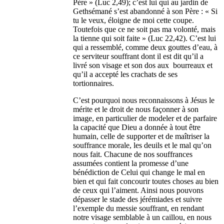
Père » (Luc 2,49); c’est lui qui au jardin de
Gethsémané s’est abandonné à son Père : « Si
tu le veux, éloigne de moi cette coupe.
Toutefois que ce ne soit pas ma volonté, mais
la tienne qui soit faite » (Luc 22,42). C’est lui
qui a ressemblé, comme deux gouttes d’eau, à
ce serviteur souffrant dont il est dit qu’il a
livré son visage et son dos aux bourreaux et
qu’il a accepté les crachats de ses
tortionnaires.
C’est pourquoi nous reconnaissons à Jésus le
mérite et le droit de nous façonner à son
image, en particulier de modeler et de parfaire
la capacité que Dieu a donnée à tout être
humain, celle de supporter et de maîtriser la
souffrance morale, les deuils et le mal qu’on
nous fait. Chacune de nos souffrances
assumées contient la promesse d’une
bénédiction de Celui qui change le mal en
bien et qui fait concourir toutes choses au bien
de ceux qui l’aiment. Ainsi nous pouvons
dépasser le stade des jérémiades et suivre
l’exemple du messie souffrant, en rendant
notre visage semblable à un caillou, en nous