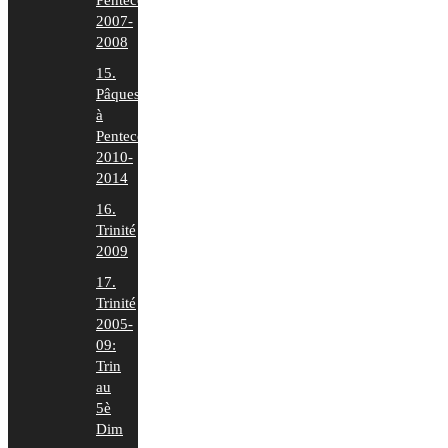
Pentecôte
2007-
2008
15.
Pâques
à
Pentecôte
2010-
2014
16.
Trinité
2009
17.
Trinité
2005-
09:
Trin
au
5è
Dim