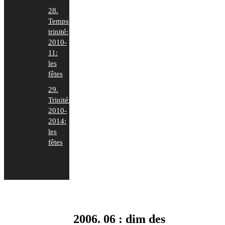
28.
Temps
trinité:
2010-
11:
les
fêtes
29.
Trinité:
2010-
2014:
les
fêtes
2006. 06 : dim des