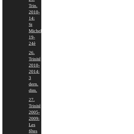
Trin.
2010-
14:
St
Michel
19-
24è
26.
Trinité
2010-
2014:
3
dern.
dim.
27.
Trinité
2005-
2009:
Les
fêtes