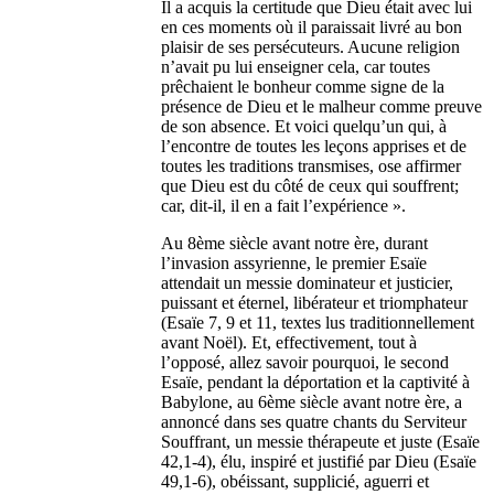
Il a acquis la certitude que Dieu était avec lui
en ces moments où il paraissait livré au bon
plaisir de ses persécuteurs. Aucune religion
n’avait pu lui enseigner cela, car toutes
prêchaient le bonheur comme signe de la
présence de Dieu et le malheur comme preuve
de son absence. Et voici quelqu’un qui, à
l’encontre de toutes les leçons apprises et de
toutes les traditions transmises, ose affirmer
que Dieu est du côté de ceux qui souffrent;
car, dit-il, il en a fait l’expérience ».
Au 8ème siècle avant notre ère, durant
l’invasion assyrienne, le premier Esaïe
attendait un messie dominateur et justicier,
puissant et éternel, libérateur et triomphateur
(Esaïe 7, 9 et 11, textes lus traditionnellement
avant Noël). Et, effectivement, tout à
l’opposé, allez savoir pourquoi, le second
Esaïe, pendant la déportation et la captivité à
Babylone, au 6ème siècle avant notre ère, a
annoncé dans ses quatre chants du Serviteur
Souffrant, un messie thérapeute et juste (Esaïe
42,1-4), élu, inspiré et justifié par Dieu (Esaïe
49,1-6), obéissant, supplicié, aguerri et