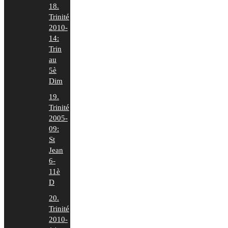
18.
Trinité
2010-
14:
Trin
au
5è
Dim
19.
Trinité
2005-
09:
St
Jean
6-
11è
D
20.
Trinité
2010-