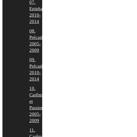
07.
Epiphanie
2010-
2014
08.
Précarême
2005-
2009
09.
Précarême
2010-
2014
10.
Carême
et
Passion
2005-
2009
11.
Carême