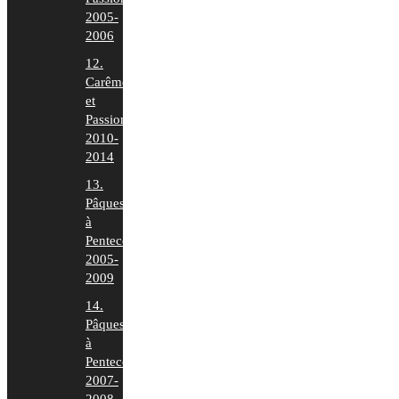
2005-
2006
12.
Carême
et
Passion
2010-
2014
13.
Pâques
à
Pentecôte
2005-
2009
14.
Pâques
à
Pentecôte
2007-