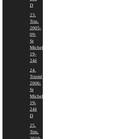
D
23.
Trin.
2005-
09:
St
Michel
19-
24è
24.
Trinité
2006:
St
Michel
19-
24è
D
25.
Trin.
2010-