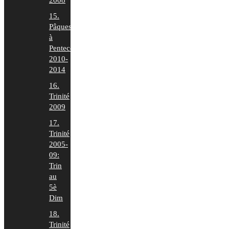
2008
15.
Pâques
à
Pentecôte
2010-
2014
16.
Trinité
2009
17.
Trinité
2005-
09:
Trin
au
5è
Dim
18.
Trinité