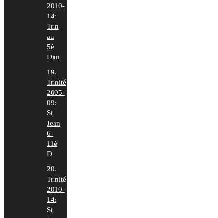
2010-
14:
Trin
au
5è
Dim
19.
Trinité
2005-
09:
St
Jean
6-
11è
D
20.
Trinité
2010-
14:
St