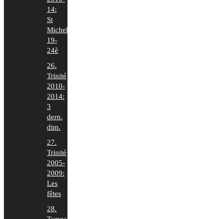
14:
St
Michel
19-
24è
26.
Trinité
2010-
2014:
3
dern.
dim.
27.
Trinité
2005-
2009:
Les
fêtes
28.