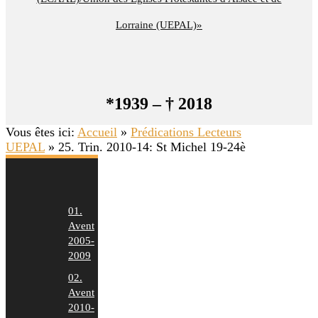
Lorraine (UEPAL)»
*1939 – † 2018
Vous êtes ici:
Accueil
»
Prédications Lecteurs
UEPAL
»
25. Trin. 2010-14: St Michel 19-24è
01.
Avent
2005-
2009
02.
Avent
2010-