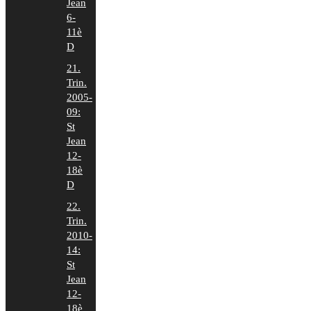
Jean
6-
11è
D
21.
Trin.
2005-
09:
St
Jean
12-
18è
D
22.
Trin.
2010-
14:
St
Jean
12-
18è