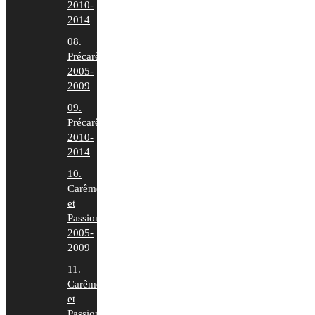
2010-
2014
08.
Précarême
2005-
2009
09.
Précarême
2010-
2014
10.
Carême
et
Passion
2005-
2009
11.
Carême
et
Passion