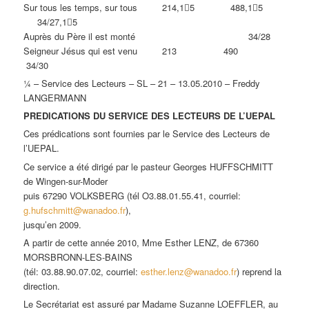
Sur tous les temps, sur tous 214,1﷓5 488,1﷓5
34/27,1﷓5
Auprès du Père il est monté 34/28
Seigneur Jésus qui est venu 213 490
34/30
¼ – Service des Lecteurs – SL – 21 – 13.05.2010 – Freddy
LANGERMANN
PREDICATIONS DU SERVICE DES LECTEURS DE L’UEPAL
Ces prédications sont fournies par le Service des Lecteurs de
l’UEPAL.
Ce service a été dirigé par le pasteur Georges HUFFSCHMITT
de Wingen-sur-Moder
puis 67290 VOLKSBERG (tél O3.88.01.55.41, courriel:
g.hufschmitt@wanadoo.fr
),
jusqu’en 2009.
A partir de cette année 2010, Mme Esther LENZ, de 67360
MORSBRONN-LES-BAINS
(tél: 03.88.90.07.02, courriel:
esther.lenz@wanadoo.fr
) reprend la
direction.
Le Secrétariat est assuré par Madame Suzanne LOEFFLER, au