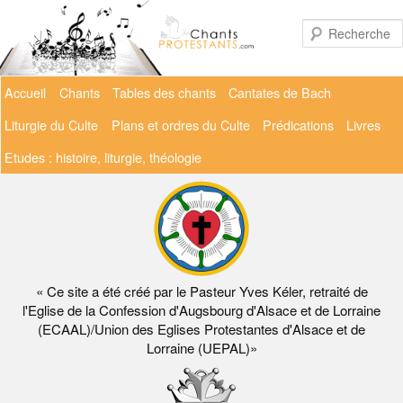
Aller
au
contenu
principal
Menu
Accueil
Chants
Tables des chants
Cantates de Bach
principal
Liturgie du Culte
Plans et ordres du Culte
Prédications
Livres
Etudes : histoire, liturgie, théologie
« Ce site a été créé par le Pasteur Yves Kéler, retraité de
l'Eglise de la Confession d'Augsbourg d'Alsace et de Lorraine
(ECAAL)/Union des Eglises Protestantes d'Alsace et de
Lorraine (UEPAL)»