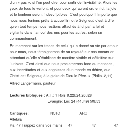
d’un « pas », si l’on peut dire, pour sortir de l’invisibilité. Alors les
yeux de tous le verront, et pour ceux qui auront cru en lui, la joie
et le bonheur seront indescriptibles. C’est pourquoi il importe que
nous nous tenions prêts à accueillir notre Seigneur, c’est à dire
qu’en tout temps nous restions attachés à lui par la foi et
vigilants dans l’amour des uns pour les autres, selon sn
commandement.
En marchant sur les traces de celui qui a donné sa vie par amour
pour nous, nous témoignerons de sa royauté sur nos coeurs en
attendant qu’elle s’établisse de manière visible et définitive sur
l’univers. C’est ainsi que nous proclamerons face au menaces,
aux incertitudes et aux angoisses d’un monde en dérive, que
Christ est Seigneur, à la gloire de Dieu le Père. » (Philip..2,11)
Alfred Langermann, pasteur
Lectures bibliques :
A.T.: 1 Rois 8,22﷓24.26﷓28
Evangile: Luc 24 (44﷓49) 50﷓53
Cantiques:
NCTC ARC
Alleluia
Ps. 47 Frappez dans vos mains 47 47 47