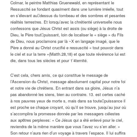
Colmar, le peintre Matthias Gruenewald, en représentant le
Ressuscité se fondant quasiment dans une lumière irréelle, tout
en s’élevant au﷓dessus du tombeau et des sombres et pesantes
réalités terrestres. Et lorsqu’avec la chrétienté universelle nous
confessons que Jésus Christ est assis (ou siège) à la droite de
Dieu, le Père tout﷓puissant, loin de localiser le « siège » du Fils
de Dieu, nous proclamons par là ~X en langage imagé, que le
Père a donné au Christ crucifié e ressuscité « tout pouvoir dans
le ciel et sur la terre »(Matth.28,18) et que toute révérence lui est
die, dans tous les siècles et pour 1’4ternité.
C’est cela, chers amis, ce qui constitue le message de
l’Ascension du Christ, message absolument capital pour notre foi
et notre vie de chrétiens. En entrant dans sa gloire, Jésus n’a
pas abandonné les siens, bien au contraire. 13. est certes caché
à nos pauvres yeux de morte s, mais dans sa toute﷓puissance il
est proche se chaque croyant, où qu’il se trouve, jusqu’au jour où
s’accomplira la promesse donnée par les messagers célestes
aux ap6tres perplexes: « Ce Jésus qui a été enlevé pour le ciel,
reviendra de la même manière que vous l’avez vu s’en aller. »
Son retour n’aura rien d’un voyage à travers l’espace. Il lui suffira