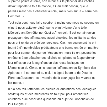
suprême pointe d’ironie, son retour sur le plancher des vaches
devait rappeler à tout le monde, s’il en était besoin, que le
paradis n’est pas à chercher au ciel, mais bien sur la « Terre des
Hommes. »
Tout cela peut nous faire sourire, à moins que nous ne soyons en
clins à nous apitoyer plutôt sur le primitivisme d’une telle
idéologie anti﷓chrétienne. Quoi qu’il en soit, il est certain qu’en
propageant des affirmations aussi stupides, les militants athées
nous ont rendu de précieux services. Car, non seulement ils ont
fourni à d’innombrables prédicateurs une bonne entrée en matière
pour leur sermon du jour de l’Ascension, mais ils ont poussé les
chrétiens à se détacher des clichés simplistes et à approfondir
leur réflexion sur la signification des récits bibliques de
l’Ascension du Christ, ainsi que de l’affirmation du Symbole des
Apôtres: « Il est monté au ciel, il siège à la droite de Dieu, le
Père tout﷓puissant, et il viendra de là pour, juger les vivants et
les morts. »
Il n’a pas fallu attendre les risibles élucubrations des idéologues
soviétiques et des mécréants de tout poil pour amener les
chrétiens à se poser des questions au sujet de l’Ascension de
leur Seigneur.