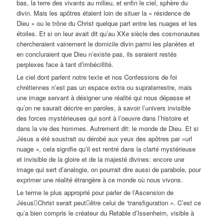
bas, la terre des vivants au milieu, et enfin le ciel, sphère du
divin. Mais les apôtres étaient loin de situer la « résidence de
Dieu » ou le trône du Christ quelque part entre les nuages et les
étoiles. Et si on leur avait dit qu’au XXe siècle des cosmonautes
chercheraient vainement le domicile divin parmi les planètes et
en concluraient que Dieu n’existe pas, ils seraient restés
perplexes face à tant d’imbécillité.
Le ciel dont parlent notre texte et nos Confessions de foi
chrétiennes n’est pas un espace extra ou supraterrestre, mais
une image servant à désigner une réalité qui nous dépasse et
qu’on ne saurait décrire en paroles, à savoir l’univers invisible
des forces mystérieuses qui sont à l’oeuvre dans l’histoire et
dans la vie des hommes. Autrement dit: le monde de Dieu. Et si
Jésus a été soustrait ou dérobé aux yeux des apôtres par »url
nuage », cela signifie qu’il est rentré dans la clarté mystérieuse
et invisible de la gloire et de la majesté divines: encore une
image qui sert d’analogie, on pourrait dire aussi de parabole, pour
exprimer une réalité étrangère à ce monde où nous vivons.
Le terme le plus approprié pour parler de l’Ascension de
Jésus﷓Christ serait peut﷓être celui de ‘transfiguration ». C’est ce
qu’a bien compris le créateur du Retable d’Issenheim, visible à