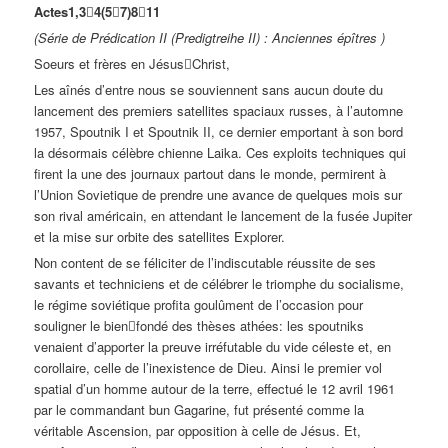
Actes1,3﷓4(5﷓7)8﷓11
(Série de Prédication II (Predigtreihe II) : Anciennes épîtres )
Soeurs et frères en Jésus﷓Christ,
Les aînés d’entre nous se souviennent sans aucun doute du
lancement des premiers satellites spaciaux russes, à l’automne
1957, Spoutnik I et Spoutnik II, ce dernier emportant à son bord
la désormais célèbre chienne Laika. Ces exploits techniques qui
firent la une des journaux partout dans le monde, permirent à
l’Union Sovietique de prendre une avance de quelques mois sur
son rival américain, en attendant le lancement de la fusée Jupiter
et la mise sur orbite des satellites Explorer.
Non content de se féliciter de l’indiscutable réussite de ses
savants et techniciens et de célébrer le triomphe du socialisme,
le régime soviétique profita goulûment de l’occasion pour
souligner le bien﷓fondé des thèses athées: les spoutniks
venaient d’apporter la preuve irréfutable du vide céleste et, en
corollaire, celle de l’inexistence de Dieu. Ainsi le premier vol
spatial d’un homme autour de la terre, effectué le 12 avril 1961
par le commandant bun Gagarine, fut présenté comme la
véritable Ascension, par opposition à celle de Jésus. Et,