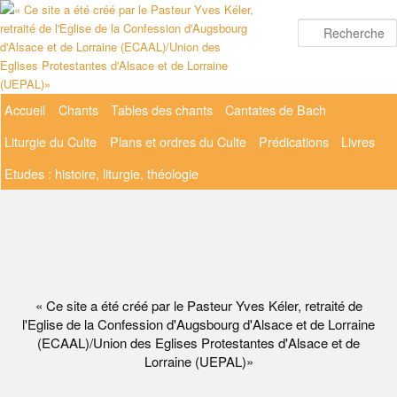
Aller
au
contenu
principal
Menu
Accueil
Chants
Tables des chants
Cantates de Bach
principal
Liturgie du Culte
Plans et ordres du Culte
Prédications
Livres
Etudes : histoire, liturgie, théologie
« Ce site a été créé par le Pasteur Yves Kéler, retraité de
l'Eglise de la Confession d'Augsbourg d'Alsace et de Lorraine
(ECAAL)/Union des Eglises Protestantes d'Alsace et de
Lorraine (UEPAL)»