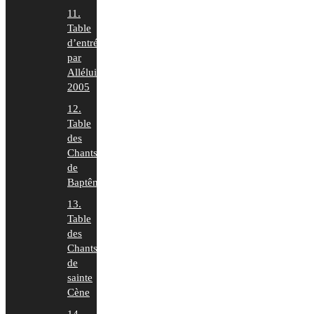
11.
Table
d’entrée
par
Alléluia
2005
12.
Table
des
Chants
de
Baptême
13.
Table
des
Chants
de
sainte
Cène