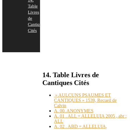
14.
Table
Livres
de
Cantiques
Cités
14. Table Livres de
Cantiques Cités
» AULCUNS PSAUMES ET
CANTIQUES » 1539, Recueil de
Calvin
A. 00. ANONYMES
A. 01 . ALL = ALLELUIA 2005 , abr :
ALL
A. 02 . ABD = ALLELUIA,