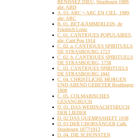
BENISSEZ DIEU, Strasbourg 1989,
abr: ABD
A. 03. ARC = ARC EN CIEL, 1989,
abr: ARC
B. 01. BET-KÄMMERLEIN, de
Friedrich Lentz
C. 01. CANTIQUES POPULAIRES,
abr: Cant Pop 1914
C. 02. a. CANTIQUES SPIRITUELS
DE STRASBOURG 1723
C. 02. b. CANTIQUES SPIRITUELS
DE STRASBOURG, 1758
C. 03. CANTIQUES SPIRITUELS
DE STRASBOURG 1841
C. 04. CHRISTLICHE MORGEN
UND ABEND GEBETER Reutlingen
1808
C. 05. COLMARISCHES
GESANGBUCH
D. 01. DAS WEIHNACHTSBUCH
DER LIEDER
D. 02 DAS QUEMPASHEFT 1938
D. 03 DER CHORSÄNGER Cath.
Strasbourg 1877|1913
D. 04. DIE SCHÖNSTEN