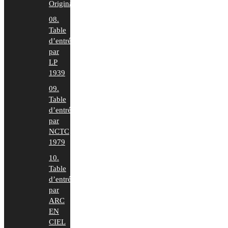
Original
08.
Table
d’entrée
par
LP
1939
09.
Table
d’entrée
par
NCTC
1979
10.
Table
d’entrée
par
ARC
EN
CIEL