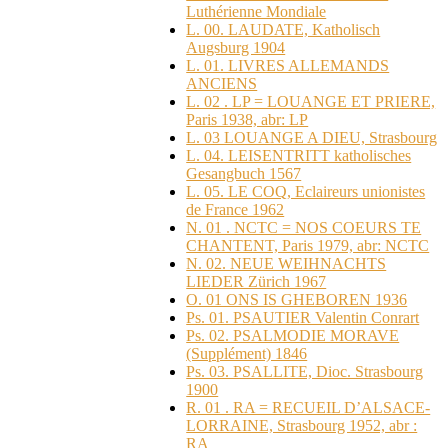
Luthérienne Mondiale
L. 00. LAUDATE, Katholisch
Augsburg 1904
L. 01. LIVRES ALLEMANDS
ANCIENS
L. 02 . LP = LOUANGE ET PRIERE,
Paris 1938, abr: LP
L. 03 LOUANGE A DIEU, Strasbourg
L. 04. LEISENTRITT katholisches
Gesangbuch 1567
L. 05. LE COQ, Eclaireurs unionistes
de France 1962
N. 01 . NCTC = NOS COEURS TE
CHANTENT, Paris 1979, abr: NCTC
N. 02. NEUE WEIHNACHTS
LIEDER Zürich 1967
O. 01 ONS IS GHEBOREN 1936
Ps. 01. PSAUTIER Valentin Conrart
Ps. 02. PSALMODIE MORAVE
(Supplément) 1846
Ps. 03. PSALLITE, Dioc. Strasbourg
1900
R. 01 . RA = RECUEIL D’ALSACE-
LORRAINE, Strasbourg 1952, abr :
RA