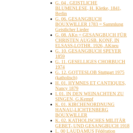
G. 04 . GEISTLICHE
BLUMENLESE, H. Kletke, 1841,
Berlin
G. 06. GESANGBUCH
BOUXWILLER 1783 = Sammlung
Geistlicher Lieder
G. 08. AKn = GESANGBUCH FÜR
CHRISTEN AUGSB. KONF. IN
ELSASS-LOTHR. 1926, AKneu
G. 10. GESANGBUCH SPEYER
1859
G. 11. GESELLIGES CHORBUCH
1974
G. 12. GOTTESLOB Stuttgart 1975
(katholisch)
H. 01. HYMNES ET CANTIQUES,
Nancy 1879
I. 01. IN DEN WEINACHTEN ZU
SINGEN, G.Kempf
K. 01. KIRCHENORDNUNG
HANAU-LICHTENBERG
BOUXWILLER
K. 02. KATHOLISCHES MILITÄR
GEBET- UND GESANGBUCH 1918
L. 00 LAUDAMUS Fédération