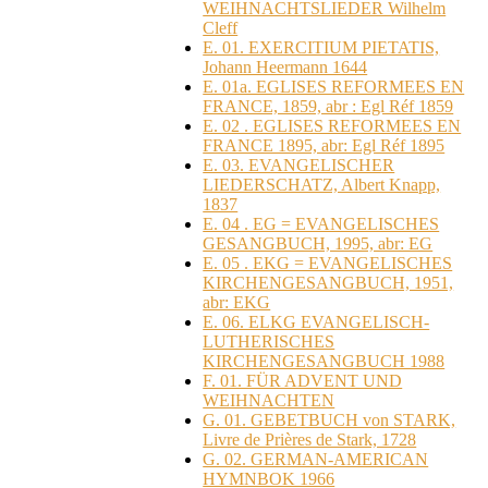
WEIHNACHTSLIEDER Wilhelm
Cleff
E. 01. EXERCITIUM PIETATIS,
Johann Heermann 1644
E. 01a. EGLISES REFORMEES EN
FRANCE, 1859, abr : Egl Réf 1859
E. 02 . EGLISES REFORMEES EN
FRANCE 1895, abr: Egl Réf 1895
E. 03. EVANGELISCHER
LIEDERSCHATZ, Albert Knapp,
1837
E. 04 . EG = EVANGELISCHES
GESANGBUCH, 1995, abr: EG
E. 05 . EKG = EVANGELISCHES
KIRCHENGESANGBUCH, 1951,
abr: EKG
E. 06. ELKG EVANGELISCH-
LUTHERISCHES
KIRCHENGESANGBUCH 1988
F. 01. FÜR ADVENT UND
WEIHNACHTEN
G. 01. GEBETBUCH von STARK,
Livre de Prières de Stark, 1728
G. 02. GERMAN-AMERICAN
HYMNBOK 1966