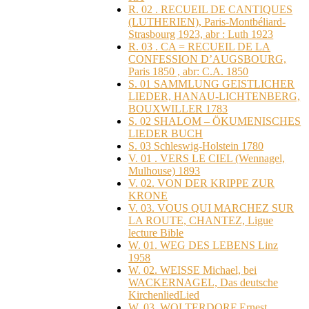
R. 02 . RECUEIL DE CANTIQUES
(LUTHERIEN), Paris-Montbéliard-
Strasbourg 1923, abr : Luth 1923
R. 03 . CA = RECUEIL DE LA
CONFESSION D’AUGSBOURG,
Paris 1850 , abr: C.A. 1850
S. 01 SAMMLUNG GEISTLICHER
LIEDER, HANAU-LICHTENBERG,
BOUXWILLER 1783
S. 02 SHALOM – ÖKUMENISCHES
LIEDER BUCH
S. 03 Schleswig-Holstein 1780
V. 01 . VERS LE CIEL (Wennagel,
Mulhouse) 1893
V. 02. VON DER KRIPPE ZUR
KRONE
V. 03. VOUS QUI MARCHEZ SUR
LA ROUTE, CHANTEZ, Ligue
lecture Bible
W. 01. WEG DES LEBENS Linz
1958
W. 02. WEISSE Michael, bei
WACKERNAGEL, Das deutsche
KirchenliedLied
W. 03. WOLTERDORF Ernest