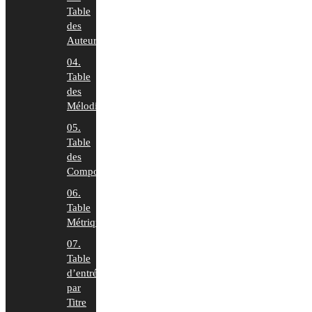
Table
des
Auteurs
04.
Table
des
Mélodies
05.
Table
des
Compositeurs
06.
Table
Métrique
07.
Table
d’entrée
par
Titre