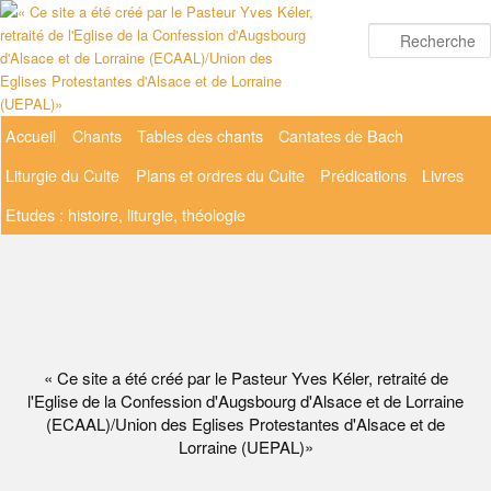
Aller
au
contenu
principal
Menu
Accueil
Chants
Tables des chants
Cantates de Bach
principal
Liturgie du Culte
Plans et ordres du Culte
Prédications
Livres
Etudes : histoire, liturgie, théologie
« Ce site a été créé par le Pasteur Yves Kéler, retraité de
l'Eglise de la Confession d'Augsbourg d'Alsace et de Lorraine
(ECAAL)/Union des Eglises Protestantes d'Alsace et de
Lorraine (UEPAL)»