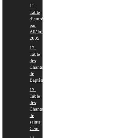
11.
Table
d’entrée
par
Alléluia
2005
12.
Table
des
Chants
de
Baptême
13.
Table
des
Chants
de
sainte
Cène