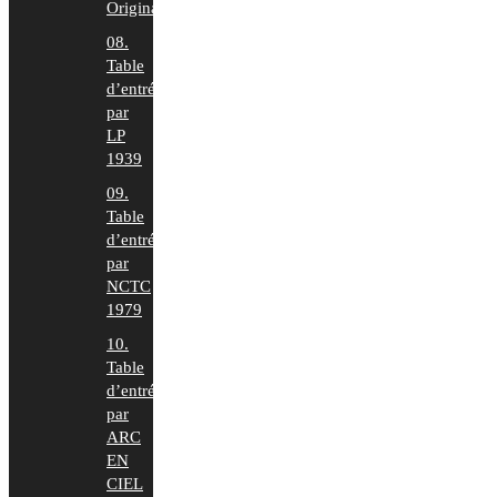
Original
08.
Table
d’entrée
par
LP
1939
09.
Table
d’entrée
par
NCTC
1979
10.
Table
d’entrée
par
ARC
EN
CIEL