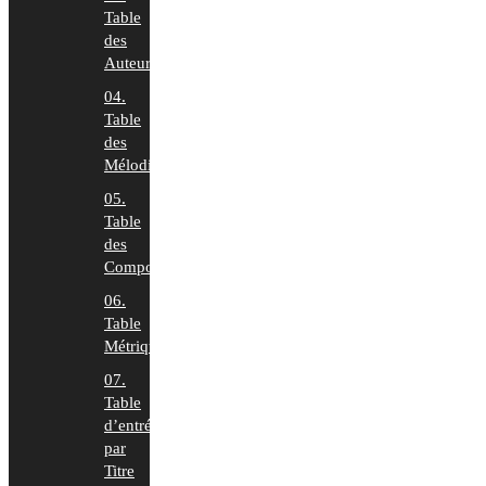
Table
des
Auteurs
04.
Table
des
Mélodies
05.
Table
des
Compositeurs
06.
Table
Métrique
07.
Table
d’entrée
par
Titre