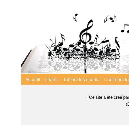
Aller
au
contenu
principal
Menu
Accueil
Chants
Tables des chants
Cantates de
principal
« Ce site a été créé pa
(