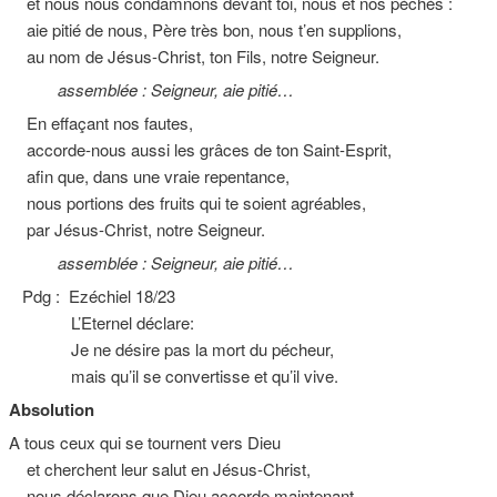
et nous nous condamnons devant toi, nous et nos péchés :
aie pitié de nous, Père très bon, nous t’en supplions,
au nom de Jésus-Christ, ton Fils, notre Seigneur.
assemblée : Seigneur, aie pitié…
En effaçant nos fautes,
accorde-nous aussi les grâces de ton Saint-Esprit,
afin que, dans une vraie repentance,
nous portions des fruits qui te soient agréables,
par Jésus-Christ, notre Seigneur.
assemblée : Seigneur, aie pitié…
Pdg : Ezéchiel 18/23
L’Eternel déclare:
Je ne désire pas la mort du pécheur,
mais qu’il se convertisse et qu’il vive.
Absolution
A tous ceux qui se tournent vers Dieu
et cherchent leur salut en Jésus-Christ,
nous déclarons que Dieu accorde maintenant