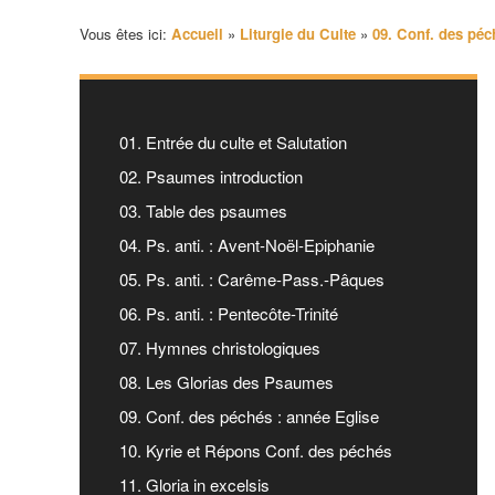
Vous êtes ici:
Accueil
»
Liturgie du Culte
»
09. Conf. des péc
01. Entrée du culte et Salutation
02. Psaumes introduction
03. Table des psaumes
04. Ps. anti. : Avent-Noël-Epiphanie
05. Ps. anti. : Carême-Pass.-Pâques
06. Ps. anti. : Pentecôte-Trinité
07. Hymnes christologiques
08. Les Glorias des Psaumes
09. Conf. des péchés : année Eglise
10. Kyrie et Répons Conf. des péchés
11. Gloria in excelsis