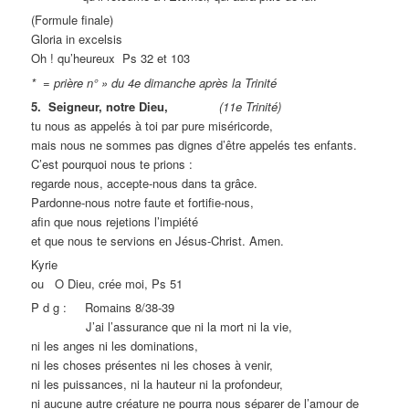
(Formule finale)
Gloria in excelsis
Oh ! qu’heureux Ps 32 et 103
* = prière n° » du 4e dimanche après la Trinité
5. Seigneur, notre Dieu,
(11e Trinité)
tu nous as appelés à toi par pure miséricorde,
mais nous ne sommes pas dignes d’être appelés tes enfants.
C’est pourquoi nous te prions :
regarde nous, accepte-nous dans ta grâce.
Pardonne-nous notre faute et fortifie-nous,
afin que nous rejetions l’impiété
et que nous te servions en Jésus-Christ. Amen.
Kyrie
ou O Dieu, crée moi, Ps 51
P d g : Romains 8/38-39
J’ai l’assurance que ni la mort ni la vie,
ni les anges ni les dominations,
ni les choses présentes ni les choses à venir,
ni les puissances, ni la hauteur ni la profondeur,
ni aucune autre créature ne pourra nous séparer de l’amour de