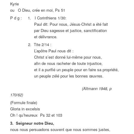
Kyrie
ou O Dieu, crée en moi, Ps 51
P d g : 1. I Corinthiens 1/30:
Paul dit: Pour nous, Jésus-Christ a été fait
par Dieu sagesse et justice, sanctification
et délivrance.
2. Tite 2/14 :
L’apôtre Paul nous dit :
Christ s’est donné lui-même pour nous,
afin de nous racheter de toute injustice,
et il a purifié un peuple pour en faire sa propriété,
un peuple zélé pour les bonnes œuvres.
(Altmann 1948, p
170/62)
(Formule finale)
Gloria in excelsis
Oh ! qu’heureux Ps 32 et 103
3. Seigneur notre Dieu,
nous nous persuadons souvent que nous sommes justes,