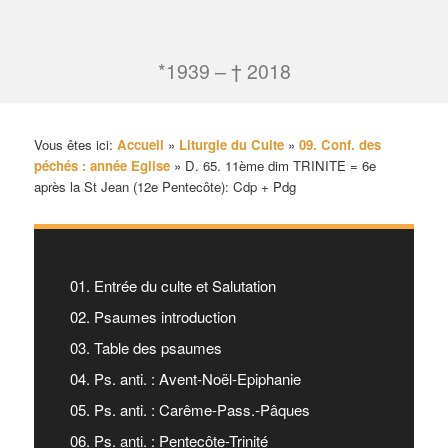
*1939 – † 2018
Vous êtes ici:
Accueil
»
Liturgie du Culte
»
09. Conf. des
péchés : année Eglise
»
D. 65. 11ème dim TRINITE = 6e
après la St Jean (12e Pentecôte): Cdp + Pdg
01. Entrée du culte et Salutation
02. Psaumes introduction
03. Table des psaumes
04. Ps. anti. : Avent-Noël-Epiphanie
05. Ps. anti. : Carême-Pass.-Pâques
06. Ps. anti. : Pentecôte-Trinité