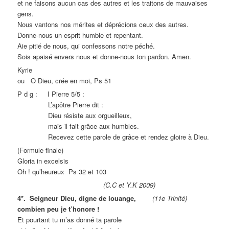
et ne faisons aucun cas des autres et les traitons de mauvaises
gens.
Nous vantons nos mérites et déprécions ceux des autres.
Donne-nous un esprit humble et repentant.
Aie pitié de nous, qui confessons notre péché.
Sois apaisé envers nous et donne-nous ton pardon. Amen.
Kyrie
ou O Dieu, crée en moi, Ps 51
P d g : I Pierre 5/5 :
L’apôtre Pierre dit :
Dieu résiste aux orgueilleux,
mais il fait grâce aux humbles.
Recevez cette parole de grâce et rendez gloire à Dieu.
(Formule finale)
Gloria in excelsis
Oh ! qu’heureux Ps 32 et 103
(C.C et Y.K 2009)
4*. Seigneur Dieu, digne de louange,
(11e Trinité)
combien peu je t’honore !
Et pourtant tu m’as donné ta parole