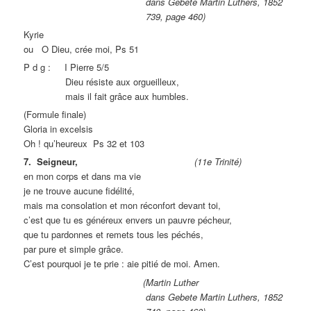
dans Gebete Martin Luthers, 1852
739, page 460)
Kyrie
ou O Dieu, crée moi, Ps 51
P d g : I Pierre 5/5
Dieu résiste aux orgueilleux,
mais il fait grâce aux humbles.
(Formule finale)
Gloria in excelsis
Oh ! qu’heureux Ps 32 et 103
7. Seigneur,
(11e Trinité)
en mon corps et dans ma vie
je ne trouve aucune fidélité,
mais ma consolation et mon réconfort devant toi,
c’est que tu es généreux envers un pauvre pécheur,
que tu pardonnes et remets tous les péchés,
par pure et simple grâce.
C’est pourquoi je te prie : aie pitié de moi. Amen.
(Martin Luther
dans Gebete Martin Luthers, 1852