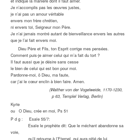
et indiqué la manière dont il faut aimer.
Je n’accomplis pas les œuvres justes,
je n’ai pas un amour véritable
envers mon frère chrétien,
ni envers toi, Seigneur mon Père.
Je n’ai jamais montré autant de bienveillance envers les autres
que je l’ai fait envers moi.
Dieu Père et Fils, ton Esprit corrige mes pensées.
Comment puis-je aimer celui qui m’a fait du tort ?
Il faut aussi que je désire sans cesse
le bien de celui qui est bon pour moi.
Pardonne-moi, ô Dieu, ma faute,
car j’ai le cœur enclin à bien faire. Amen.
(Walther von der Vogelweide, 1170-1230,
p 63, Templel Verlag, Berlin)
Kyrie
ou O Dieu, crée en moi, Ps 51
P d g : Esaïe 55/7:
Esaïe le prophète dit: Que le méchant abandonne sa
voie,
qu’il retourne à l’Eternel, qui aura pitié de lui.