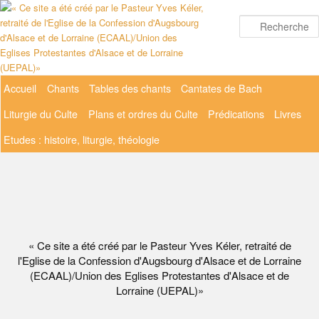
Aller
au
contenu
principal
Menu
Accueil
Chants
Tables des chants
Cantates de Bach
principal
Liturgie du Culte
Plans et ordres du Culte
Prédications
Livres
Etudes : histoire, liturgie, théologie
« Ce site a été créé par le Pasteur Yves Kéler, retraité de
l'Eglise de la Confession d'Augsbourg d'Alsace et de Lorraine
(ECAAL)/Union des Eglises Protestantes d'Alsace et de
Lorraine (UEPAL)»