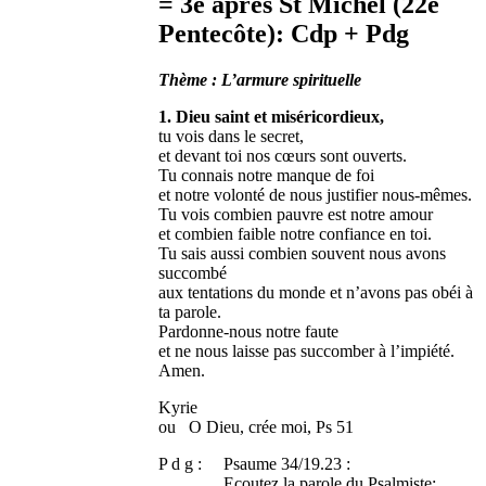
= 3e après St Michel (22e
Pentecôte): Cdp + Pdg
Thème : L’armure spirituelle
1. Dieu saint et miséricordieux,
tu vois dans le secret,
et devant toi nos cœurs sont ouverts.
Tu connais notre manque de foi
et notre volonté de nous justifier nous-mêmes.
Tu vois combien pauvre est notre amour
et combien faible notre confiance en toi.
Tu sais aussi combien souvent nous avons
succombé
aux tentations du monde et n’avons pas obéi à
ta parole.
Pardonne-nous notre faute
et ne nous laisse pas succomber à l’impiété.
Amen.
Kyrie
ou O Dieu, crée moi, Ps 51
P d g : Psaume 34/19.23 :
Ecoutez la parole du Psalmiste: