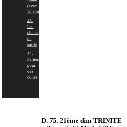
finale
(avec
Alleluia)
43.
Les
chants
de
sortie
44.
Parties
pour
des
cultes
D. 75. 21ème dim TRINITE