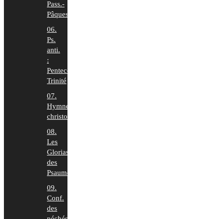
Pass.-
Pâques
06.
Ps.
anti.
:
Pentecôte-
Trinité
07.
Hymnes
christologiques
08.
Les
Glorias
des
Psaumes
09.
Conf.
des
péchés