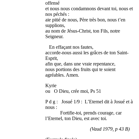
offensé
et nous nous condamnons devant toi, nous et
nos péchés :
aie pitié de nous, Père très bon, nous t’en
supplions,
au nom de Jésus-Christ, ton Fils, notre
Seigneur.
En effaçant nos fautes,
accorde-nous aussi les grâces de ton Saint-
Esprit,
afin que, dans une vraie repentance,
nous portions des fruits qui te soient
agréables. Amen.
Kyrie
ou O Dieu, crée moi, Ps 51
P d g : Josué 1/9 : L’Eternel dit à Josué et à
nous :
Fortifie-toi, prends courage, car
l’Eternel, ton Dieu, est avec toi.
(Vaud 1979, p 43 B)