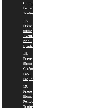
Coll.:
Pentecôte-
Trinité
17.
Prière
illum:
Avent-
Noël-
Epiph.
18.
Prière
illum:
Carême-
Pas.-
Pâques
19.
Prière
illum:
Pentecôte-
Trinité