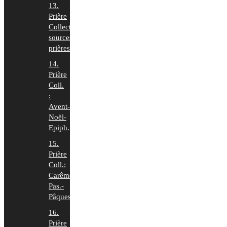
13.
Prière
Collecte:
sources
prières
14.
Prière
Coll.
:
Avent-
Noël-
Epiph.
15.
Prière
Coll.:
Carême-
Pas.-
Pâques
16.
Prière