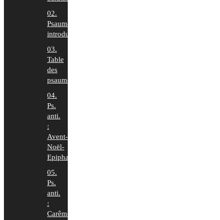
02.
Psaumes
introduction
03.
Table
des
psaumes
04.
Ps.
anti.
:
Avent-
Noël-
Epiphanie
05.
Ps.
anti.
:
Carême-