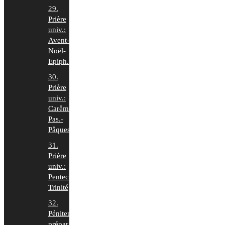
29.
Prière
univ.:
Avent-
Noël-
Epiph.
30.
Prière
univ.:
Carême-
Pas.-
Pâques
31.
Prière
univ.:
Pentecôte-
Trinité
32.
Pénitence
prépar.