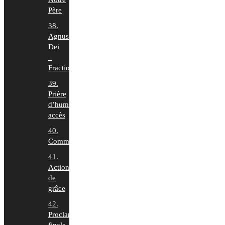
Père
38.
Agnus
Dei
–
Fraction
39.
Prière
d’humble
accès
40.
Communion
41.
Action
de
grâce
42.
Proclamation