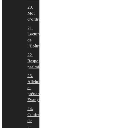
20.
Mot
d’ordre
21.
Lecture
de
l’Epître
22.
Responsoriums
psalmiques
23.
Alléluia
et
préparation
Evangile
24.
Confession
de
la