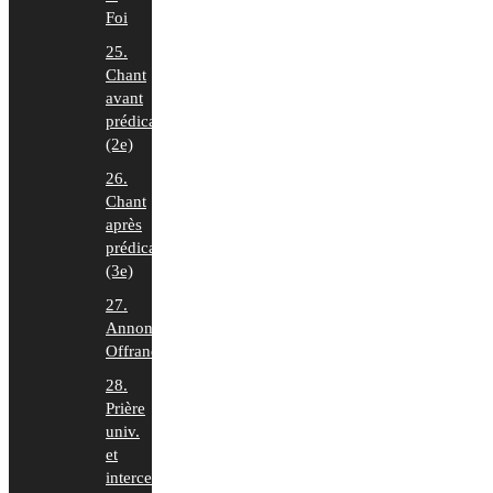
Foi
25.
Chant
avant
prédication
(2e)
26.
Chant
après
prédication
(3e)
27.
Annonces,
Offrande
28.
Prière
univ.
et
intercession