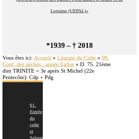
Lorraine (UEPAL)»
*1939 – † 2018
Vous êtes ici:
Accueil
»
Liturgie du Culte
»
09.
Conf. des péchés : année Eglise
»
D. 75. 21ème
dim TRINITE = 3e après St Michel (22e
Pentecôte): Cdp + Pdg
01.
Entrée
du
culte
et
Salutation