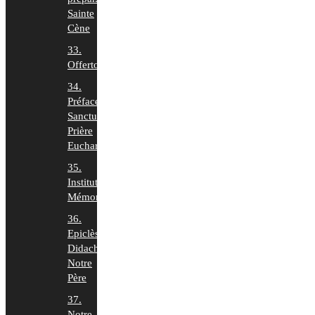
Sainte
Cène
33.
Offertoire
34.
Préface,
Sanctus,
Prière
Euchar.
35.
Institution,
Mémorial
36.
Epiclèse,
Didaché,
Notre
Père
37.
Notre