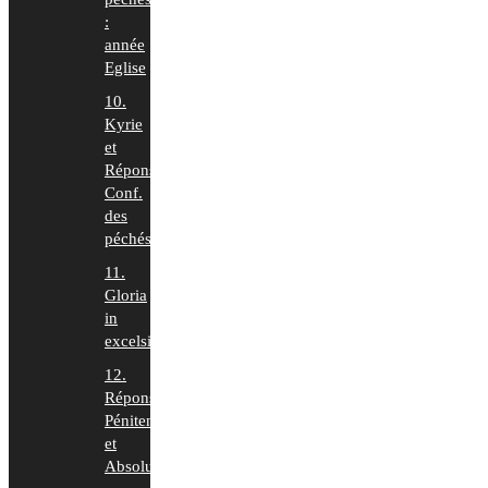
:
année
Eglise
10.
Kyrie
et
Répons
Conf.
des
péchés
11.
Gloria
in
excelsis
12.
Répons
Pénitence
et
Absolution