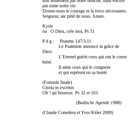
non seulement par notre bouche, mais encore
par toute notre vie.
Donne-nous le courage et la force nécessaires.
Seigneur, aie pitié de nous. Amen.
Kyrie
ou O Dieu, crée moi, Ps 51
P d g : Psaume 147/3,11
Le Psalmiste annonce la grâce de
Dieu:
L’Eternel guérit ceux qui ont le coeur
brisé.
Il aime ceux qui le craignent
et qui espèrent en sa bonté
(Formule finale)
Gloria in excelsis
Oh ! qu’heureux Ps 32 et 103
(Badische Agende 1988)
(Claude Conedera et Yves Kéler 2009)