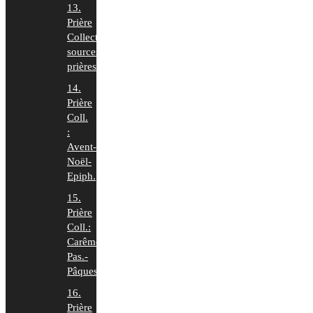
13.
Prière
Collecte:
sources
prières
14.
Prière
Coll.
:
Avent-
Noël-
Epiph.
15.
Prière
Coll.:
Carême-
Pas.-
Pâques
16.
Prière