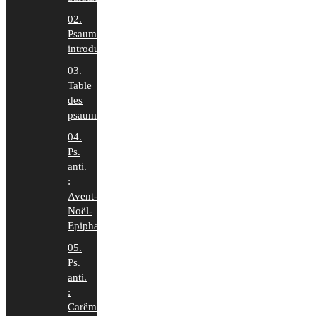
02.
Psaumes
introduction
03.
Table
des
psaumes
04.
Ps.
anti.
:
Avent-
Noël-
Epiphanie
05.
Ps.
anti.
:
Carême-