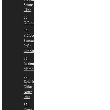
Sainte
Cène
33.
Offertoire
34.
Préface,
Sanctus,
Prière
Euchar.
35.
Institution,
Mémorial
36.
Epiclèse,
Didaché,
Notre
Père
37.
Notre