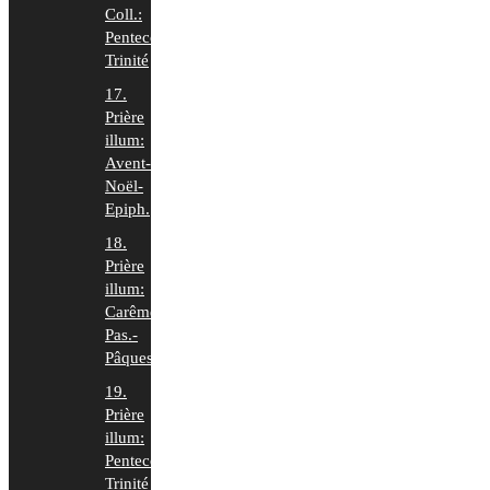
Coll.:
Pentecôte-
Trinité
17.
Prière
illum:
Avent-
Noël-
Epiph.
18.
Prière
illum:
Carême-
Pas.-
Pâques
19.
Prière
illum:
Pentecôte-
Trinité