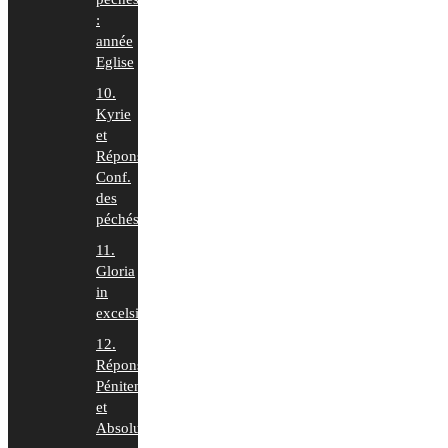
:
année
Eglise
10.
Kyrie
et
Répons
Conf.
des
péchés
11.
Gloria
in
excelsis
12.
Répons
Pénitence
et
Absolution