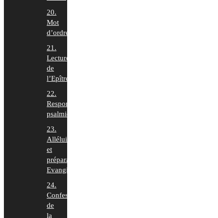
20.
Mot
d’ordre
21.
Lecture
de
l’Epître
22.
Responsoriums
psalmiques
23.
Alléluia
et
préparation
Evangile
24.
Confession
de
la