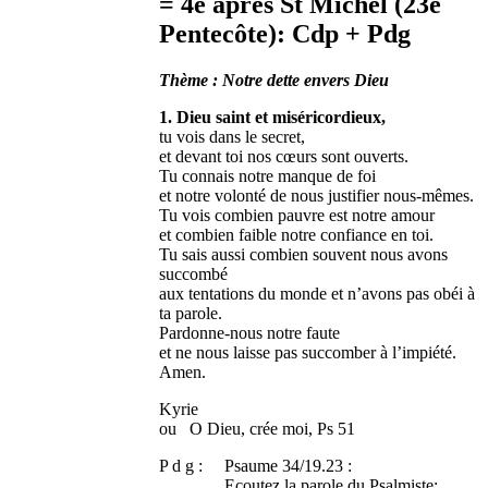
= 4e après St Michel (23e
Pentecôte): Cdp + Pdg
Thème : Notre dette envers Dieu
1. Dieu saint et miséricordieux,
tu vois dans le secret,
et devant toi nos cœurs sont ouverts.
Tu connais notre manque de foi
et notre volonté de nous justifier nous-mêmes.
Tu vois combien pauvre est notre amour
et combien faible notre confiance en toi.
Tu sais aussi combien souvent nous avons
succombé
aux tentations du monde et n’avons pas obéi à
ta parole.
Pardonne-nous notre faute
et ne nous laisse pas succomber à l’impiété.
Amen.
Kyrie
ou O Dieu, crée moi, Ps 51
P d g : Psaume 34/19.23 :
Ecoutez la parole du Psalmiste: