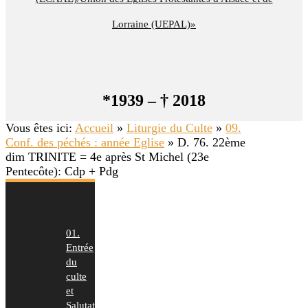
Lorraine (UEPAL)»
*1939 – † 2018
Vous êtes ici:
Accueil
»
Liturgie du Culte
»
09.
Conf. des péchés : année Eglise
»
D. 76. 22ème
dim TRINITE = 4e après St Michel (23e
Pentecôte): Cdp + Pdg
01.
Entrée
du
culte
et
Salutation