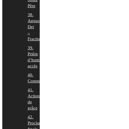
Père
38.
Agnus
Dei
–
Fraction
39.
Prière
d’humble
accès
40.
Communion
41.
Action
de
grâce
42.
Proclamation