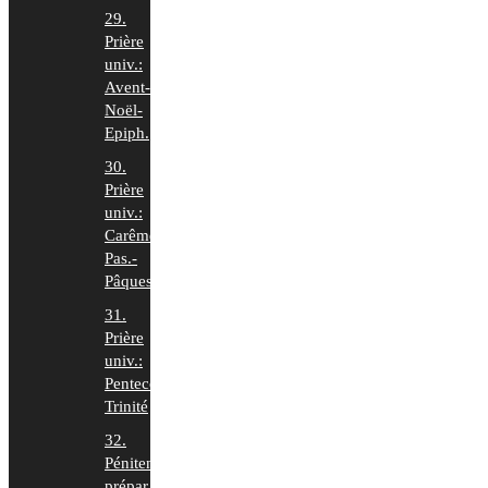
29.
Prière
univ.:
Avent-
Noël-
Epiph.
30.
Prière
univ.:
Carême-
Pas.-
Pâques
31.
Prière
univ.:
Pentecôte-
Trinité
32.
Pénitence
prépar.