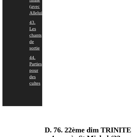
finale
(avec
Alleluia)
43.
Les
chants
de
sortie
44.
Parties
pour
des
cultes
D. 76. 22ème dim TRINITE