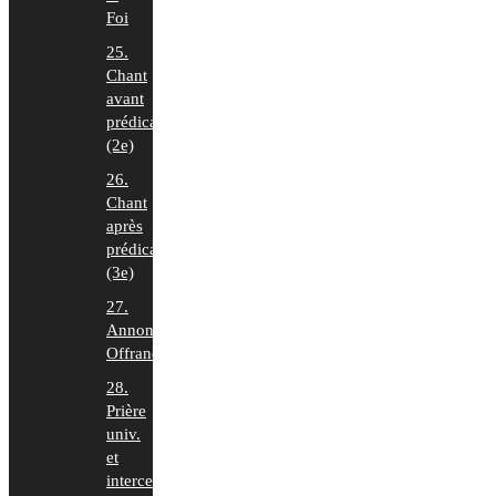
Foi
25.
Chant
avant
prédication
(2e)
26.
Chant
après
prédication
(3e)
27.
Annonces,
Offrande
28.
Prière
univ.
et
intercession