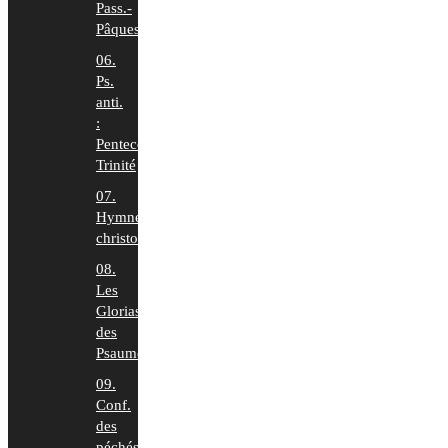
Pass.-
Pâques
06.
Ps.
anti.
:
Pentecôte-
Trinité
07.
Hymnes
christologiques
08.
Les
Glorias
des
Psaumes
09.
Conf.
des
péchés