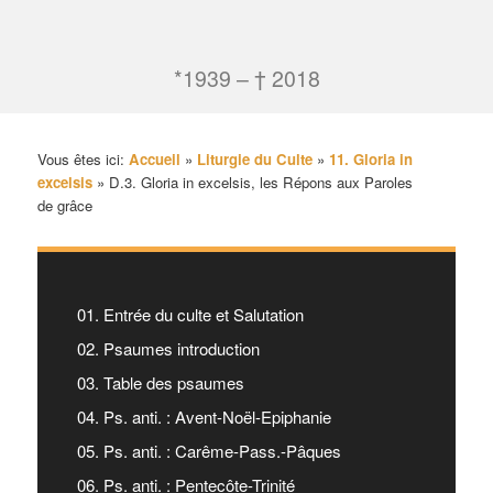
*1939 – † 2018
Vous êtes ici:
Accueil
»
Liturgie du Culte
»
11. Gloria in
excelsis
»
D.3. Gloria in excelsis, les Répons aux Paroles
de grâce
01. Entrée du culte et Salutation
02. Psaumes introduction
03. Table des psaumes
04. Ps. anti. : Avent-Noël-Epiphanie
05. Ps. anti. : Carême-Pass.-Pâques
06. Ps. anti. : Pentecôte-Trinité