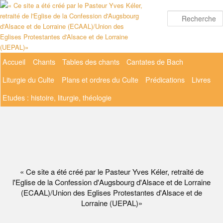
Aller
au
contenu
principal
Menu
Accueil
Chants
Tables des chants
Cantates de Bach
principal
Liturgie du Culte
Plans et ordres du Culte
Prédications
Livres
Etudes : histoire, liturgie, théologie
« Ce site a été créé par le Pasteur Yves Kéler, retraité de
l'Eglise de la Confession d'Augsbourg d'Alsace et de Lorraine
(ECAAL)/Union des Eglises Protestantes d'Alsace et de
Lorraine (UEPAL)»