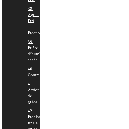
38.
Agnus
Dei
–
Fraction
39.
Prière
d’humble
accès
40.
Communion
41.
Action
de
grâce
42.
Proclamation
finale