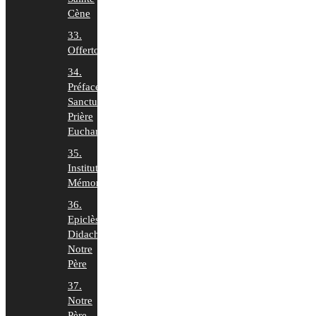
Cène
33.
Offertoire
34.
Préface,
Sanctus,
Prière
Euchar.
35.
Institution,
Mémorial
36.
Epiclèse,
Didaché,
Notre
Père
37.
Notre
Père