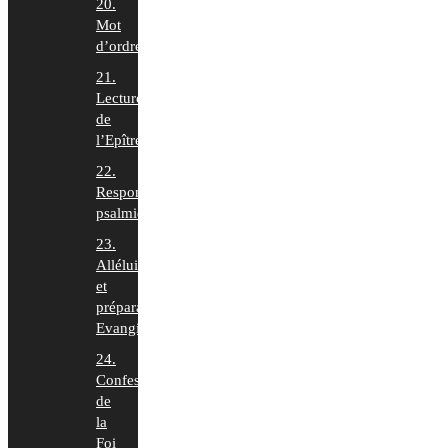
20.
Mot
d’ordre
21.
Lecture
de
l’Epître
22.
Responsoriums
psalmiques
23.
Alléluia
et
préparation
Evangile
24.
Confession
de
la
Foi