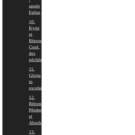
année
Eglise
10.
Kyrie
et
Répons
Conf.
des
péchés
11.
Gloria
in
excelsis
12.
Répons
Pénitence
et
Absolution
13.