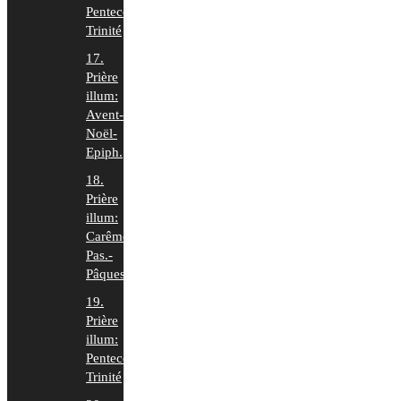
Pentecôte-
Trinité
17.
Prière
illum:
Avent-
Noël-
Epiph.
18.
Prière
illum:
Carême-
Pas.-
Pâques
19.
Prière
illum:
Pentecôte-
Trinité