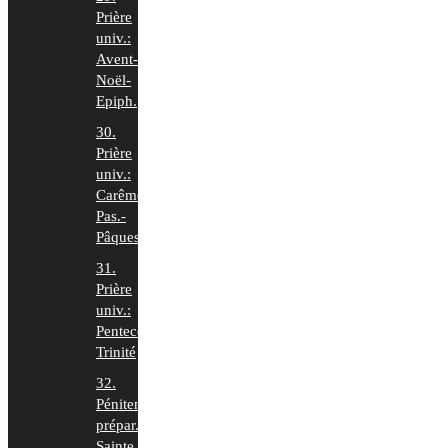
Prière
univ.:
Avent-
Noël-
Epiph.
30.
Prière
univ.:
Carême-
Pas.-
Pâques
31.
Prière
univ.:
Pentecôte-
Trinité
32.
Pénitence
prépar.
Sainte