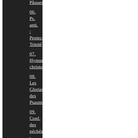
Pâques
06.
Ps.
anti.
:
Pentecôte-
Trinité
07.
Hymnes
christologiques
08.
Les
Glorias
des
Psaumes
09.
Conf.
des
péchés
: