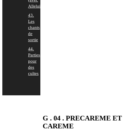
(avec
Alleluia)
43.
Les
chants
de
sortie
44.
Parties
pour
des
cultes
G . 04 . PRECAREME ET
CAREME