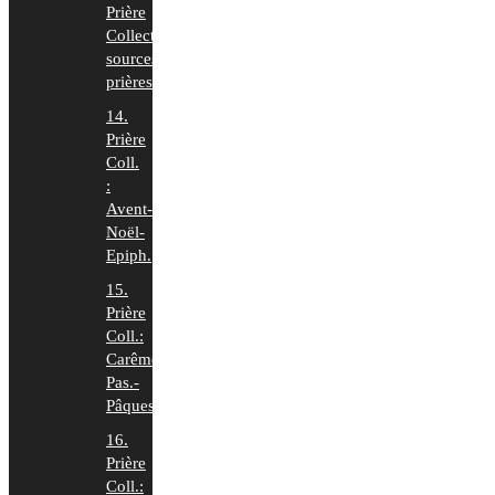
Prière
Collecte:
sources
prières
14.
Prière
Coll.
:
Avent-
Noël-
Epiph.
15.
Prière
Coll.:
Carême-
Pas.-
Pâques
16.
Prière
Coll.: