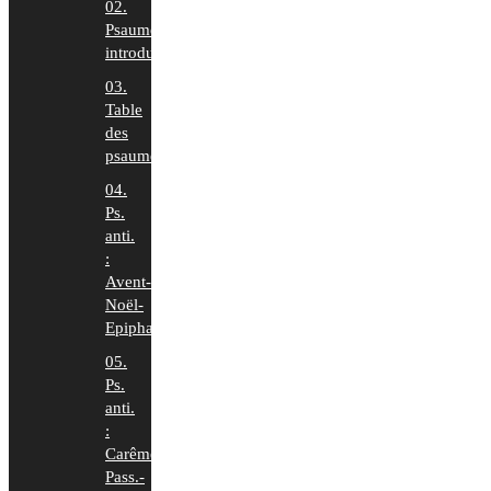
02.
Psaumes
introduction
03.
Table
des
psaumes
04.
Ps.
anti.
:
Avent-
Noël-
Epiphanie
05.
Ps.
anti.
:
Carême-
Pass.-