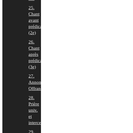
25.
Chant
avant
prédication
(2e)
26.
Chant
après
prédication
(3e)
27.
Annonces,
Offrande
28.
Prière
univ.
et
intercession
29.