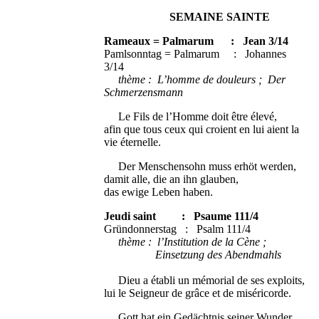
SEMAINE SAINTE
Rameaux = Palmarum : Jean 3/14
Pamlsonntag = Palmarum : Johannes
3/14
thème : L’homme de douleurs ; Der
Schmerzensmann
Le Fils de l’Homme doit être élevé,
afin que tous ceux qui croient en lui aient la
vie éternelle.
Der Menschensohn muss erhöt werden,
damit alle, die an ihn glauben,
das ewige Leben haben.
Jeudi saint : Psaume 111/4
Gründonnerstag : Psalm 111/4
thème : l’Institution de la Cène ;
Einsetzung des Abendmahls
Dieu a établi un mémorial de ses exploits,
lui le Seigneur de grâce et de miséricorde.
Gott hat ein Gedächtnis seiner Wunder