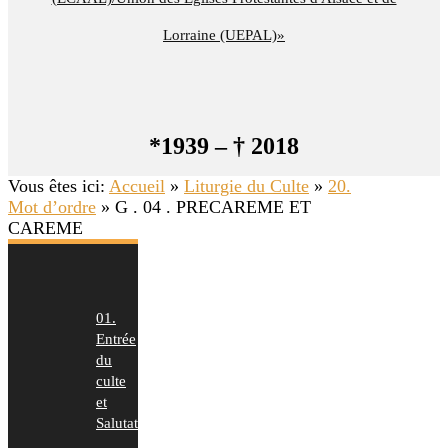
Lorraine (UEPAL)»
*1939 – † 2018
Vous êtes ici:
Accueil
»
Liturgie du Culte
»
20.
Mot d’ordre
»
G . 04 . PRECAREME ET
CAREME
01.
Entrée
du
culte
et
Salutation