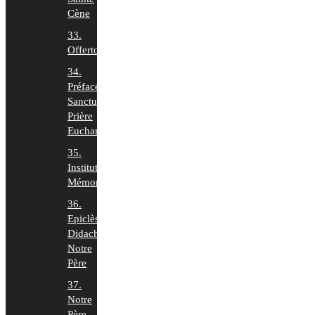
Cène
33.
Offertoire
34.
Préface,
Sanctus,
Prière
Euchar.
35.
Institution,
Mémorial
36.
Epiclèse,
Didaché,
Notre
Père
37.
Notre
Père