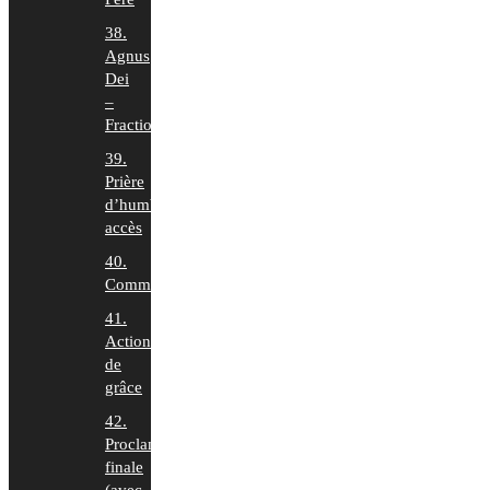
38.
Agnus
Dei
–
Fraction
39.
Prière
d’humble
accès
40.
Communion
41.
Action
de
grâce
42.
Proclamation
finale