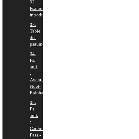
02.
Psaumes
introduction
03.
Table
des
psaumes
04.
Ps.
anti.
:
Avent-
Noël-
Epiphanie
05.
Ps.
anti.
:
Carême-
Pass.-