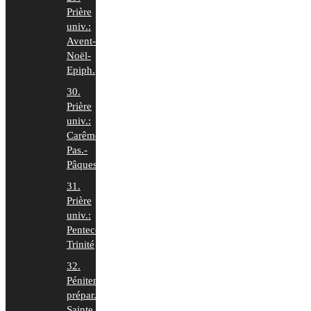
Prière
univ.:
Avent-
Noël-
Epiph.
30.
Prière
univ.:
Carême-
Pas.-
Pâques
31.
Prière
univ.:
Pentecôte-
Trinité
32.
Pénitence
prépar.
Sainte