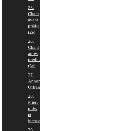
25.
Chant
avant
prédication
(2e)
26.
Chant
après
prédication
(3e)
27.
Annonces,
Offrande
28.
Prière
univ.
et
intercession
29.