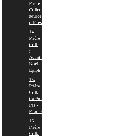
Prière
Collecte:
sources
prières
14.
Prière
Coll.
:
Avent-
Noël-
Epiph.
15.
Prière
Coll.:
Carême-
Pas.-
Pâques
16.
Prière
Coll.: