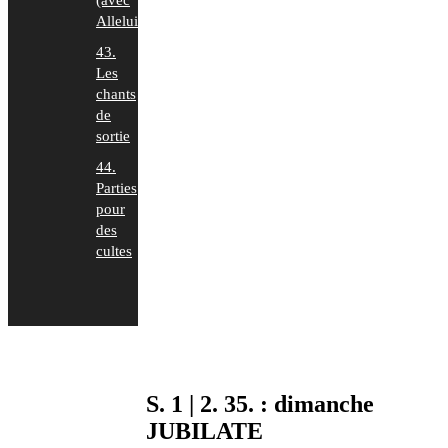
(avec
Alleluia)
43.
Les
chants
de
sortie
44.
Parties
pour
des
cultes
S. 1 | 2. 35. : dimanche
JUBILATE