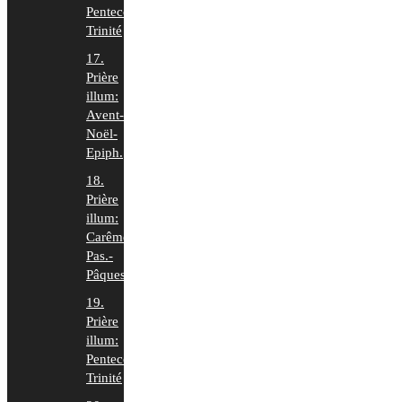
Pentecôte-
Trinité
17.
Prière
illum:
Avent-
Noël-
Epiph.
18.
Prière
illum:
Carême-
Pas.-
Pâques
19.
Prière
illum:
Pentecôte-
Trinité