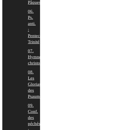
Pâques
06.
Ps.
anti.
:
Pentecôte-
Trinité
07.
Hymnes
christologiques
08.
Les
Glorias
des
Psaumes
09.
Conf.
des
péchés
: