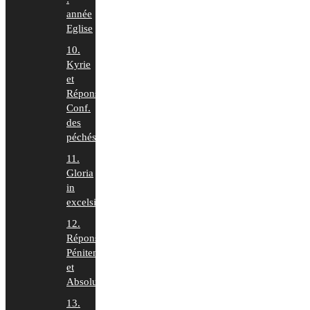
année
Eglise
10.
Kyrie
et
Répons
Conf.
des
péchés
11.
Gloria
in
excelsis
12.
Répons
Pénitence
et
Absolution
13.