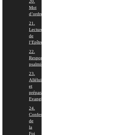
20.
Mot
d’ordre
21.
Lecture
de
l’Epître
22.
Responsoriums
psalmiques
23.
Alléluia
et
préparation
Evangile
24.
Confession
de
la
Foi