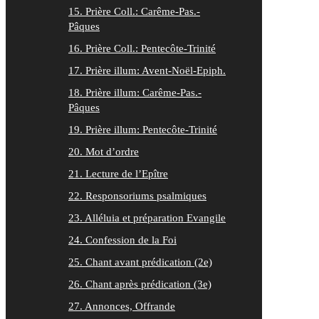
15. Prière Coll.: Carême-Pas.-
Pâques
16. Prière Coll.: Pentecôte-Trinité
17. Prière illum: Avent-Noël-Epiph.
18. Prière illum: Carême-Pas.-
Pâques
19. Prière illum: Pentecôte-Trinité
20. Mot d’ordre
21. Lecture de l’Epître
22. Responsoriums psalmiques
23. Alléluia et préparation Evangile
24. Confession de la Foi
25. Chant avant prédication (2e)
26. Chant après prédication (3e)
27. Annonces, Offrande