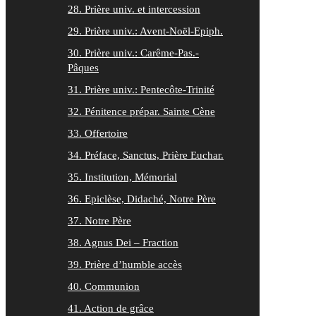
28. Prière univ. et intercession
29. Prière univ.: Avent-Noël-Epiph.
30. Prière univ.: Carême-Pas.-
Pâques
31. Prière univ.: Pentecôte-Trinité
32. Pénitence prépar. Sainte Cène
33. Offertoire
34. Préface, Sanctus, Prière Euchar.
35. Institution, Mémorial
36. Epiclèse, Didaché, Notre Père
37. Notre Père
38. Agnus Dei – Fraction
39. Prière d’humble accès
40. Communion
41. Action de grâce