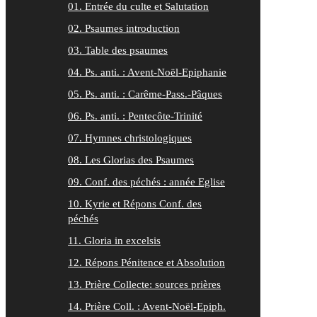
01. Entrée du culte et Salutation
02. Psaumes introduction
03. Table des psaumes
04. Ps. anti. : Avent-Noël-Epiphanie
05. Ps. anti. : Carême-Pass.-Pâques
06. Ps. anti. : Pentecôte-Trinité
07. Hymnes christologiques
08. Les Glorias des Psaumes
09. Conf. des péchés : année Eglise
10. Kyrie et Répons Conf. des
péchés
11. Gloria in excelsis
12. Répons Pénitence et Absolution
13. Prière Collecte: sources prières
14. Prière Coll. : Avent-Noël-Epiph.